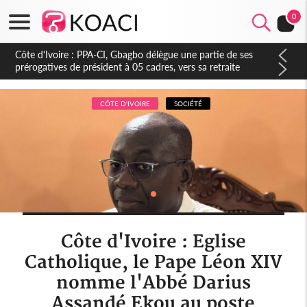
0
Mali : Le JNIM revendique l'attaque d'une caserne à San, au
moins 10 militaires tués
CÔTE D'IVOIRE
SOCIÉTÉ
Côte d'Ivoire : Eglise
Catholique, le Pape Léon XIV
nomme l'Abbé Darius
Assandé Ekou au poste