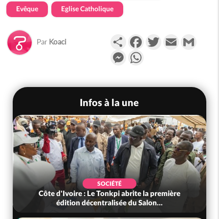
Evêque
Eglise Catholique
Partager
Facebook
Twitter
Email
Gmail
Par
Koaci
Messenger
WhatsApp
Infos à la une
SOCIÉTÉ
Côte d'Ivoire : Le Tonkpi abrite la première
édition décentralisée du Salon...