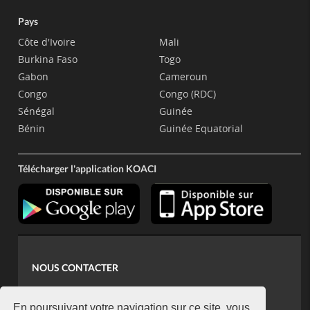
Pays
Côte d'Ivoire
Mali
Burkina Faso
Togo
Gabon
Cameroun
Congo
Congo (RDC)
Sénégal
Guinée
Bénin
Guinée Equatorial
Télécharger l'application KOACI
NOUS CONTACTER
contact@koaci.com
En poursuivant votre navigation sur ce site, vous