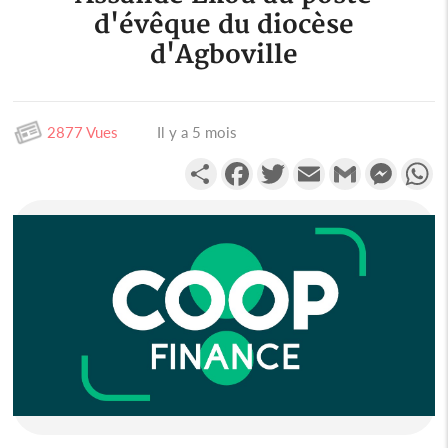
d'évêque du diocèse
d'Agboville
2877 Vues
Il y a 5 mois
Partager
Facebook
Twitter
Email
Gmail
Messen
W