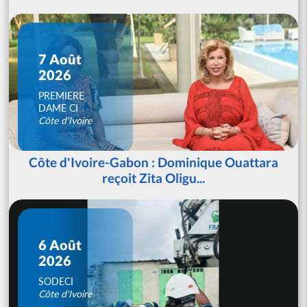
7 Août
2026
PREMIERE
DAME CI
Côte d'Ivoire
Côte d'Ivoire-Gabon : Dominique Ouattara
reçoit Zita Oligu...
6 Août
2026
SODECI
Côte d'Ivoire