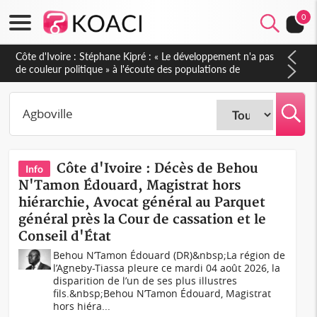
0
Mali : Les FAMa accueillent 254 anciens combattants issus de
groupes armés
Côte d'Ivoire : Décès de Behou
Info
N'Tamon Édouard, Magistrat hors
hiérarchie, Avocat général au Parquet
général près la Cour de cassation et le
Conseil d'État
Behou N’Tamon Édouard (DR)&nbsp;La région de
l’Agneby-Tiassa pleure ce mardi 04 août 2026, la
disparition de l’un de ses plus illustres
fils.&nbsp;Behou N’Tamon Édouard, Magistrat
hors hiéra...