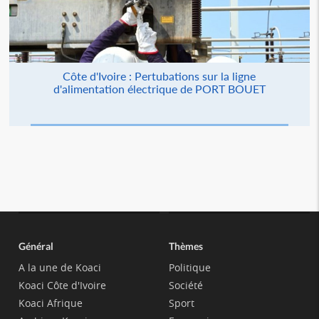
Côte d'Ivoire : Pertubations sur la ligne
d'alimentation électrique de PORT BOUET
Général
Thèmes
A la une de Koaci
Politique
Koaci Côte d'Ivoire
Société
Koaci Afrique
Sport