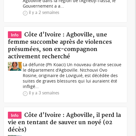
Agboville dans la région de l’Agneby-Tiassa, le
Gouvernement a a...
il y a 2 semaines
Côte d'Ivoire : Agboville, une
Info
femme succombe après de violences
présumées, son ex-compagnon
activement recherché
La défunte (Ph Koaci) Un nouveau drame secoue
le département d'Agboville. Ntchouvi Ovo
Rosine, originaire de Loviguié, est décédée des
suites de graves blessures qui lui auraient été
infligé...
il y a 3 semaines
Côte d'Ivoire : Agboville, il perd la
Info
vie en tentant de sauver un noyé (02
décès)