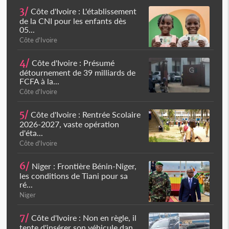
3/
Côte d'Ivoire : L'établissement
de la CNI pour les enfants dès
05...
Côte d'Ivoire
4/
Côte d'Ivoire : Présumé
détournement de 39 milliards de
FCFA à la...
Côte d'Ivoire
5/
Côte d'Ivoire : Rentrée Scolaire
2026-2027, vaste opération
d'éta...
Côte d'Ivoire
6/
Niger : Frontière Bénin-Niger,
les conditions de Tiani pour sa
ré...
Niger
7/
Côte d'Ivoire : Non en règle, il
tente d'insérer son véhicule dan...