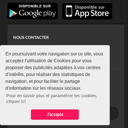
NOUS CONTACTER
contact@koaci.com
koaci@yahoo.fr
En poursuivant votre navigation sur ce site, vous
+225 07 08 85 52 93
acceptez l'utilisation de Cookies pour vous
proposer des publicités adaptées à vos centres
d'intérêts, pour réaliser des statistiques de
NEWSLETTER
navigation, et pour faciliter le partage
Restez connecté via notre newsletter
d'information sur les réseaux sociaux.
S'abonner
Pour en savoir plus et paramétrer les cookies,
Se désabonner
cliquer ici
J'accepte