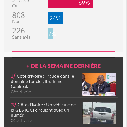
69%
Oui
808
24%
Non
226
7%
Sans avis
+ DE LA SEMAINE DERNIÈRE
1/
Côte d'Ivoire : Fraude dans le
domaine foncier, Ibrahime
Coulibal...
Côte d'Ivoire
2/
Côte d'Ivoire : Un véhicule de
la GESTOCI circulant avec un
numér...
Côte d'Ivoire