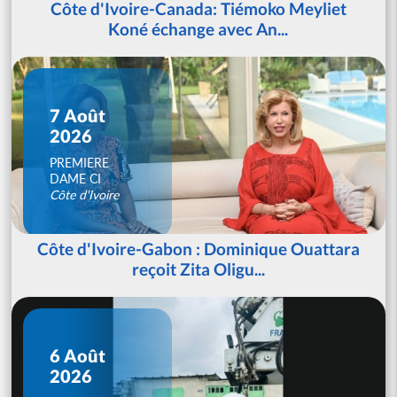
Côte d'Ivoire-Canada: Tiémoko Meyliet
Koné échange avec An...
7 Août
2026
PREMIERE
DAME CI
Côte d'Ivoire
Côte d'Ivoire-Gabon : Dominique Ouattara
reçoit Zita Oligu...
6 Août
2026