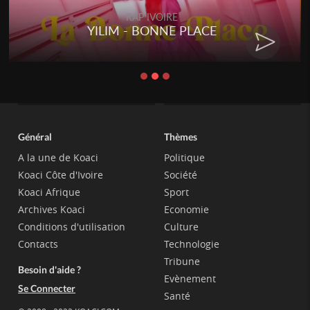
RAP IVOIRE
YILIM - BONNE PLACE
Général
Thèmes
A la une de Koaci
Politique
Koaci Côte d'Ivoire
Société
Koaci Afrique
Sport
Archives Koaci
Economie
Conditions d'utilisation
Culture
Contacts
Technologie
Tribune
Besoin d'aide ?
Evènement
Se Connecter
Santé