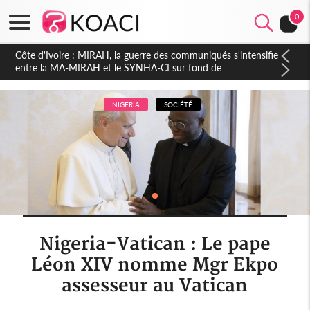
0
Côte d'Ivoire : Indépendance 2026, Thiam plaide pour un
environnement démocratique plus apaisé
NIGERIA
SOCIÉTÉ
Nigeria-Vatican : Le pape
Léon XIV nomme Mgr Ekpo
assesseur au Vatican