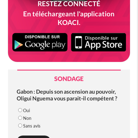
RESTEZ CONNECTÉ
En téléchargeant l'application
KOACI.
SONDAGE
Gabon : Depuis son ascension au pouvoir,
Oligui Nguema vous parait-il compétent ?
Oui
Non
Sans avis