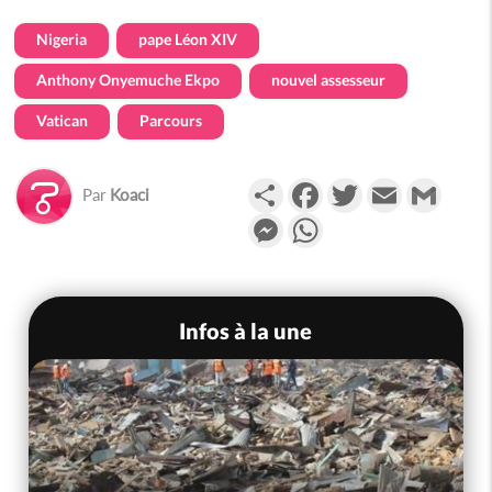
Nigeria
pape Léon XIV
Anthony Onyemuche Ekpo
nouvel assesseur
Vatican
Parcours
Partager
Facebook
Twitter
Email
Gmail
Par
Koaci
Messenger
WhatsApp
Infos à la une