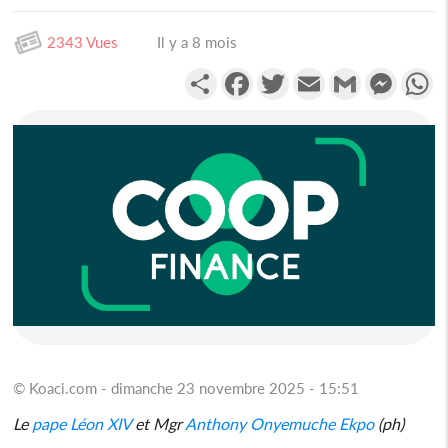
2343 Vues
Il y a 8 mois
Partager
Facebook
Twitter
Email
Gmail
Messen
W
© Koaci.com - dimanche 23 novembre 2025 - 15:51
Le
pape Léon XIV
et Mgr
Anthony Onyemuche Ekpo
(ph)