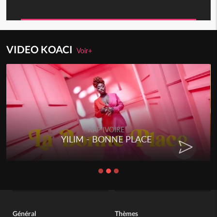
VIDEO KOACI
Voir+
RAP IVOIRE
YILIM - BONNE PLACE
Général
Thèmes