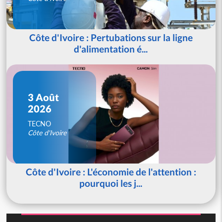
Côte d'Ivoire : Pertubations sur la ligne
d'alimentation é...
3 Août
2026
TECNO
Côte d'Ivoire
Côte d'Ivoire : L'économie de l'attention :
pourquoi les j...