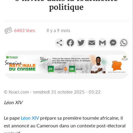
politique
6483 Vues
Il y a 9 mois
Partager
Facebook
Twitter
Email
Gmail
Messen
W
© Koaci.com - vendredi 31 octobre 2025 - 05:22
Léon XIV
Le pape
Léon XIV
prépare sa première tournée africaine, il
est annoncé au Cameroun dans un contexte post-électoral