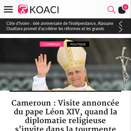
0
Côte d'Ivoire : À Abidjan, Amadou Oury Bah admire le modèle
ivoirien et veut s'en inspirer pour accélérer le développement
de la Guinée
CAMEROUN
POLITIQUE
Cameroun : Visite annoncée
du pape Léon XIV, quand la
diplomatie religieuse
s'invite dans la tourmente