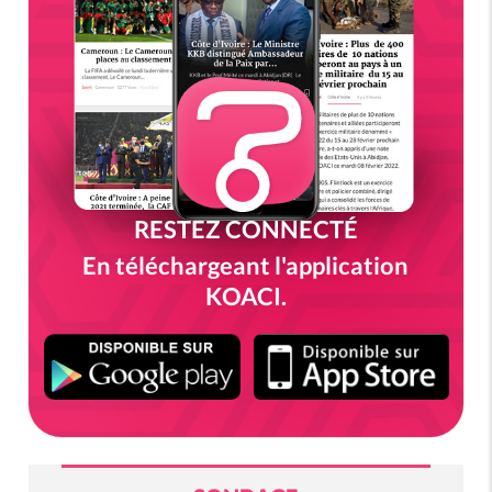
RESTEZ CONNECTÉ
En téléchargeant l'application
KOACI.