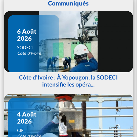
Communiqués
6 Août
2026
SODECI
Côte d'Ivoire
Côte d'Ivoire : À Yopougon, la SODECI
intensifie les opéra...
4 Août
2026
CIE
Côte d'Ivoire