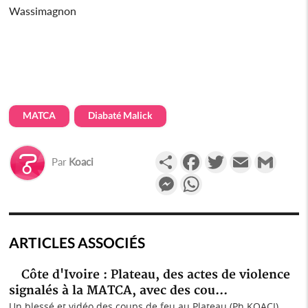
Wassimagnon
MATCA
Diabaté Malick
Partager
Facebook
Twitter
Email
Gmail
Par
Koaci
Messenger
WhatsApp
ARTICLES ASSOCIÉS
Côte d'Ivoire : Plateau, des actes de violence
signalés à la MATCA, avec des cou...
Un blessé et vidéo des coups de feu au Plateau (Ph KOACI)