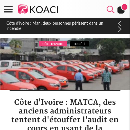
0
Côte d'Ivoire : Séileu, la célébration de la fête nationale
transformée en vaste campagne contre les produits
dépigmentants dangereux
CÔTE D'IVOIRE
SOCIÉTÉ
Côte d'Ivoire : MATCA, des
anciens administrateurs
tentent d'étouffer l'audit en
cours en usant de la