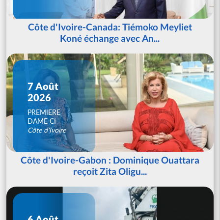
Côte d'Ivoire-Canada: Tiémoko Meyliet
Koné échange avec An...
7 Août
2026
PREMIERE
DAME CI
Côte d'Ivoire
Côte d'Ivoire-Gabon : Dominique Ouattara
reçoit Zita Oligu...
6 Août