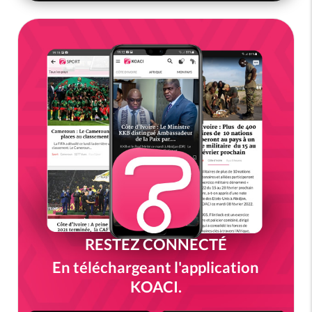
RESTEZ CONNECTÉ
En téléchargeant l'application
KOACI.