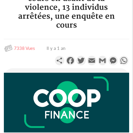
violence, 13 individus
arrêtées, une enquête en
cours
7338 Vues
Il y a 1 an
Partager
Facebook
Twitter
Email
Gmail
Messen
W