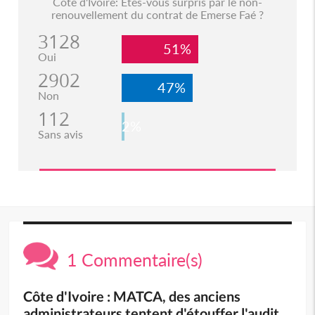
Côte d'Ivoire: Etes-vous surpris par le non-
renouvellement du contrat de Emerse Faé ?
3128
51%
Oui
2902
47%
Non
112
2%
Sans avis
1 Commentaire(s)
Côte d'Ivoire : MATCA, des anciens
administrateurs tentent d'étouffer l'audit