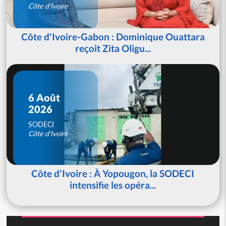
Côte d'Ivoire
Côte d'Ivoire-Gabon : Dominique Ouattara
reçoit Zita Oligu...
6 Août
2026
SODECI
Côte d'Ivoire
Côte d'Ivoire : À Yopougon, la SODECI
intensifie les opéra...