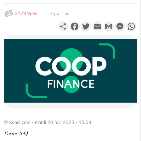
3178 Vues
Il y a 1 an
Partager
Facebook
Twitter
Email
Gmail
Messen
W
© Koaci.com - mardi 20 mai 2025 - 15:08
L’arme (ph)