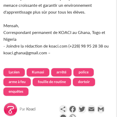
menace croissante et garantir un environnement
d'apprentissage plus sûr pour tous les élèves.
Mensah,
Correspondant permanent de KOACI au Ghana, Togo et
Nigeria
- Joindre la rédaction de koaci.com (+228) 98 95 28 38 ou
koaci.ghana@gmail.com –
Lycéen
Kumasi
arrêté
police
arme à feu
fouille de routine
dortoir
enquêtes
Partager
Facebook
Twitter
Email
Gmail
Par
Koaci
Messenger
WhatsApp