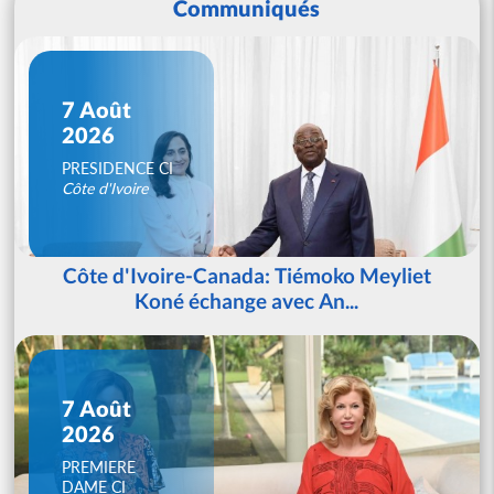
Communiqués
7 Août
2026
PRESIDENCE CI
Côte d'Ivoire
Côte d'Ivoire-Canada: Tiémoko Meyliet
Koné échange avec An...
7 Août
2026
PREMIERE
DAME CI