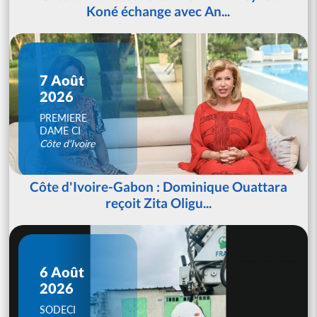
Koné échange avec An...
7 Août
2026
PREMIERE
DAME CI
Côte d'Ivoire
Côte d'Ivoire-Gabon : Dominique Ouattara
reçoit Zita Oligu...
6 Août
2026
SODECI