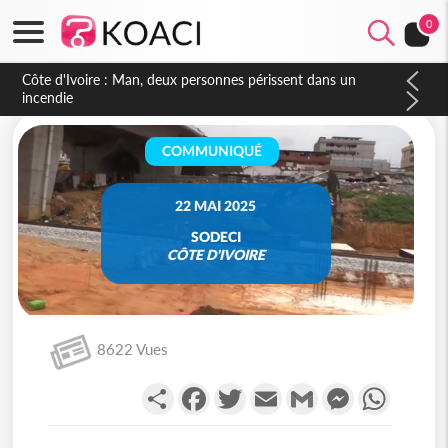
0
Côte d'Ivoire : Séileu, la célébration de la fête nationale
transformée en vaste campagne contre les produits
dépigmentants dangereux
COMMUNIQUÉ
22 MAI 2025
SODECI
CÔTE D'IVOIRE
8622 Vues
Partager
Facebook
Twitter
Email
Gmail
Messenger
WhatsA