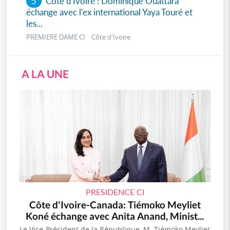
5
Côte d'Ivoire : Dominique Ouattara
échange avec l'ex international Yaya Touré et
les...
PREMIERE DAME CI Côte d'Ivoire
A LA UNE
PRESIDENCE CI
Côte d'Ivoire-Canada: Tiémoko Meyliet
Koné échange avec Anita Anand, Minist...
Le Vice-Président de la République, M. Tiémoko Meyliet