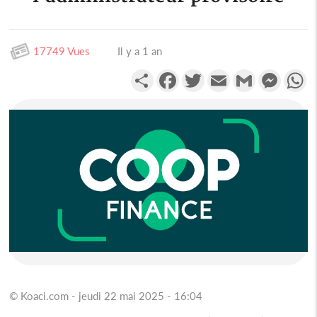
17749 Vues
Il y a 1 an
Partager
Facebook
Twitter
Email
Gmail
Messen
W
© Koaci.com - jeudi 22 mai 2025 - 16:04