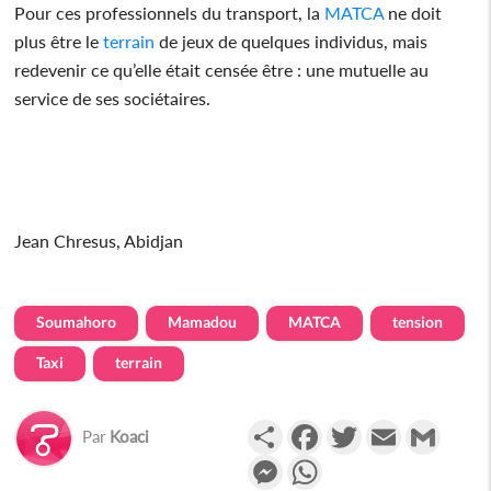
Pour ces professionnels du transport, la
MATCA
ne doit
plus être le
terrain
de jeux de quelques individus, mais
redevenir ce qu’elle était censée être : une mutuelle au
service de ses sociétaires.
Jean Chresus, Abidjan
Soumahoro
Mamadou
MATCA
tension
Taxi
terrain
Partager
Facebook
Twitter
Email
Gmail
Par
Koaci
Messenger
WhatsApp