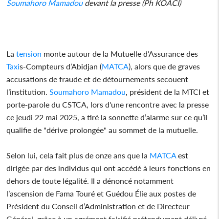
Soumahoro
Mamadou
devant la presse (Ph KOACI)
La
tension
monte autour de la Mutuelle d’Assurance des
Taxi
s-Compteurs d’Abidjan (
MATCA
), alors que de graves
accusations de fraude et de détournements secouent
l’institution.
Soumahoro
Mamadou
, président de la MTCI et
porte-parole du CSTCA, lors d'une rencontre avec la presse
ce jeudi 22 mai 2025, a tiré la sonnette d’alarme sur ce qu’il
qualifie de "dérive prolongée" au sommet de la mutuelle.
Selon lui, cela fait plus de onze ans que la
MATCA
est
dirigée par des individus qui ont accédé à leurs fonctions en
dehors de toute légalité. Il a dénoncé notamment
l’ascension de Fama Touré et Guédou Élie aux postes de
Président du Conseil d’Administration et de Directeur
Général, grâce à un agrément falsifié prétendument délivré