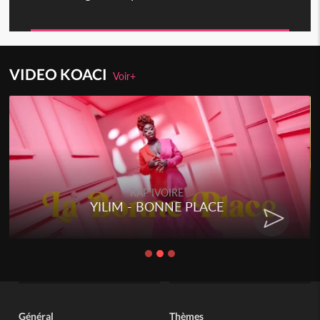
VIDEO KOACI
Voir+
RAP IVOIRE
YILIM - BONNE PLACE
Général
Thèmes