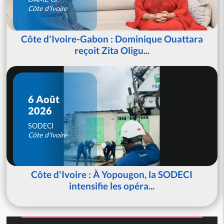
Côte d'Ivoire
Côte d'Ivoire-Gabon : Dominique Ouattara
reçoit Zita Oligu...
6 Août
2026
SODECI
Côte d'Ivoire
Côte d'Ivoire : À Yopougon, la SODECI
intensifie les opéra...