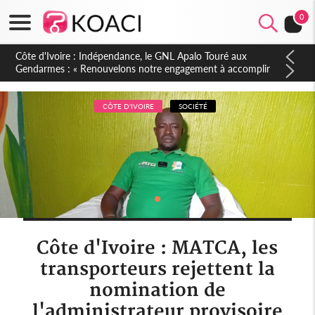
0
Sierra Leone : Un projet de réforme constitutionnelle en
gestation, points clés des amendements, un exclu d'avance
CÔTE D'IVOIRE
SOCIÉTÉ
Côte d'Ivoire : MATCA, les
transporteurs rejettent la
nomination de
l'administrateur provisoire