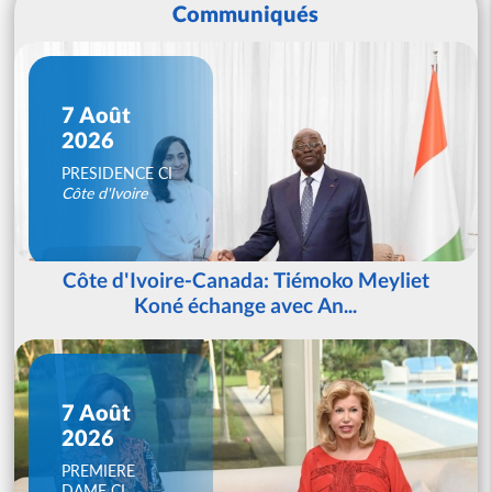
Communiqués
7 Août
2026
PRESIDENCE CI
Côte d'Ivoire
Côte d'Ivoire-Canada: Tiémoko Meyliet
Koné échange avec An...
7 Août
2026
PREMIERE
DAME CI