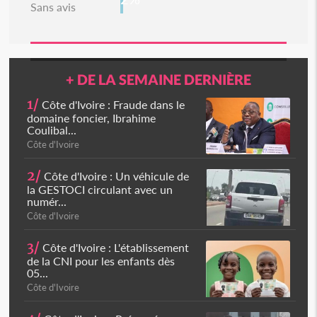
Sans avis
+ DE LA SEMAINE DERNIÈRE
1/
Côte d'Ivoire : Fraude dans le
domaine foncier, Ibrahime
Coulibal...
Côte d'Ivoire
2/
Côte d'Ivoire : Un véhicule de
la GESTOCI circulant avec un
numér...
Côte d'Ivoire
3/
Côte d'Ivoire : L'établissement
de la CNI pour les enfants dès
05...
Côte d'Ivoire