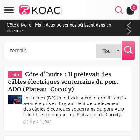
0
Côte d'Ivoire : Séileu, la célébration de la fête nationale
transformée en vaste campagne contre les produits
dépigmentants dangereux
Côte d'Ivoire : Il prélevait des
Info
câbles électriques souterrains du pont
ADO (Plateau-Cocody)
Le suspect (DR)Un individu a été interpellé après
avoir été pris en flagrant délit de prélèvement
des câbles électriques souterrains du pont ADO
reliant les communes du Plateau et de Cocody....
il y a 1 jour