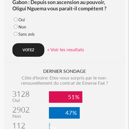
Gabon : Depuis son ascension au pouvoir,
Oligui Nguema vous parait-il compétent ?
Oui
Non
Sans avis
+ Voir les resultats
DERNIER SONDAGE
Côte d'Ivoire: Etes-vous surpris par le non-
renouvellement du contrat de Emerse Faé ?
3128
51%
Oui
2902
47%
Non
112
2%