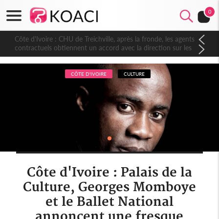
0
Côte d'Ivoire : CHU de Treichville, après la fronde, les agents
contractuels obtiennent un accord avec la direction sur les
arriérés du SMIG 2023
CÔTE D'IVOIRE
CULTURE
Côte d'Ivoire : Palais de la
Culture, Georges Momboye
et le Ballet National
annoncent une fresque