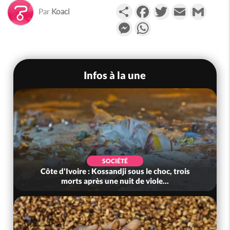
Partager
Facebook
Twitter
Email
Gmail
Par
Koaci
Messenger
WhatsApp
Infos à la une
SOCIÉTÉ
Côte d'Ivoire : Kossandji sous le choc, trois
morts après une nuit de viole...