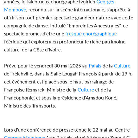
années, le talentueux chorégraphe ivoirien
Georges
Momboye
, reconnu sur la scène internationale, s'apprête à
offrir son tout premier spectacle grandeur nature avec cette
compagnie de danse. Intitulé "Empreintes Ancestrales", ce
spectacle promet d'être une
fresque
chorégraphique
féérique qui explorera en profondeur le riche patrimoine
culturel de la Côte d’Ivoire.
Prévu pour le vendredi 30 mai 2025 au
Palais
de la
Culture
de Treichville, dans la Salle Lougah François à partir de 19 h,
cet événement est placé sous le haut parrainage de
Françoise Remarck, Ministre de la
Culture
et de la
Francophonie, et sous la présidence d’Amadou Koné,
Ministre des Transports.
Lors d'une conférence de presse tenue le 22 mai au Centre
Georges Momboye
Arts Pluriels, situé à Marcory Zone 4 C,