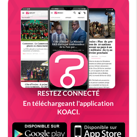
RESTEZ CONNECTÉ
En téléchargeant l'application
KOACI.