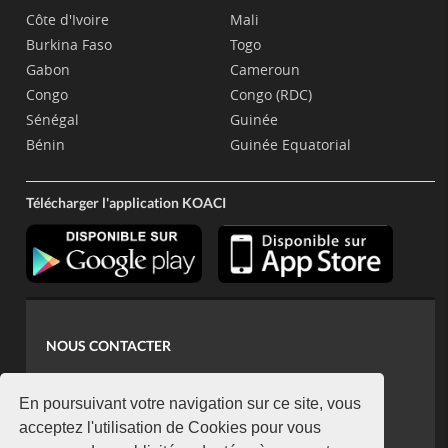
Côte d'Ivoire
Mali
Burkina Faso
Togo
Gabon
Cameroun
Congo
Congo (RDC)
Sénégal
Guinée
Bénin
Guinée Equatorial
Télécharger l'application KOACI
NOUS CONTACTER
contact@koaci.com
koaci@yahoo.fr
En poursuivant votre navigation sur ce site, vous
+225 07 08 85 52 93
acceptez l'utilisation de Cookies pour vous