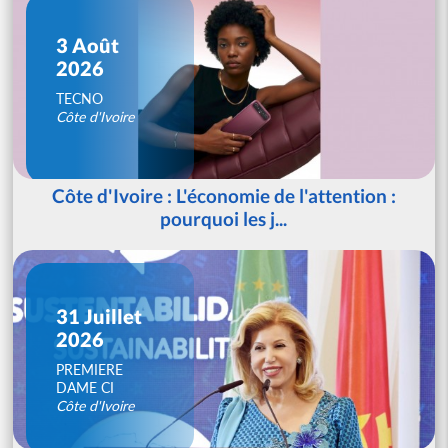
3 Août
2026
TECNO
Côte d'Ivoire
Côte d'Ivoire : L'économie de l'attention :
pourquoi les j...
31 Juillet
2026
PREMIERE
DAME CI
Côte d'Ivoire