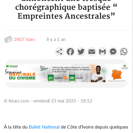
chorégraphique baptisée “
Empreintes Ancestrales”
2807 Vues
Il y a 1 an
Partager
Facebook
Twitter
Email
Gmail
Messen
W
© Koaci.com - vendredi 23 mai 2025 - 18:52
À la tête du
Ballet
National
de Côte d’Ivoire depuis quelques