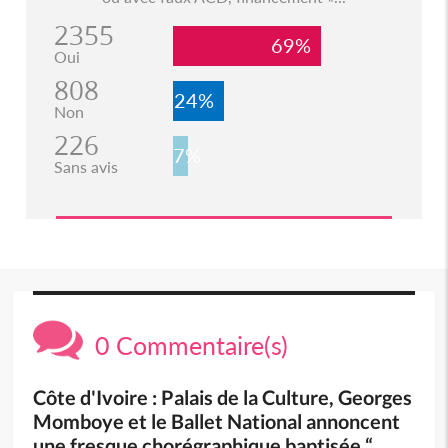
2355
69%
Oui
808
24%
Non
226
7%
Sans avis
0 Commentaire(s)
Côte d'Ivoire : Palais de la Culture, Georges
Momboye et le Ballet National annoncent
une fresque chorégraphique baptisée “