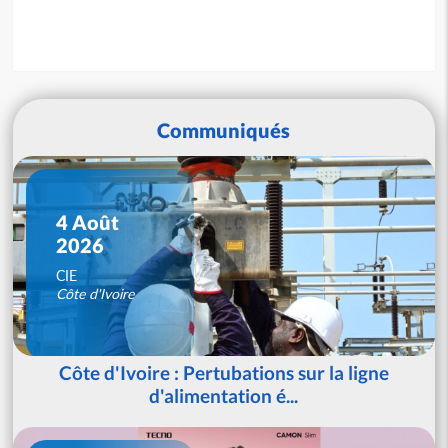
Communiqués
4 Août
2026
CIE
Côte d'Ivoire
Côte d'Ivoire : Pertubations sur la ligne
d'alimentation é...