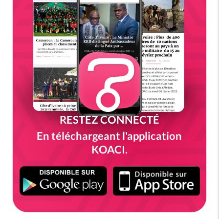
RESTEZ CONNECTÉ
En téléchargeant l'application
KOACI.