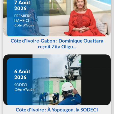
7 Août
2026
PREMIERE
DAME CI
Côte d'Ivoire
Côte d'Ivoire-Gabon : Dominique Ouattara
reçoit Zita Oligu...
6 Août
2026
SODECI
Côte d'Ivoire
Côte d'Ivoire : À Yopougon, la SODECI