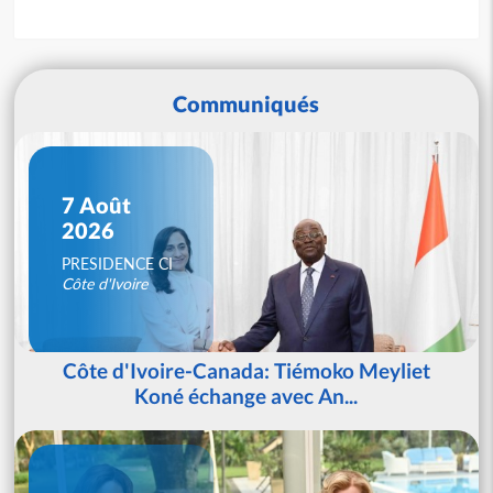
Communiqués
7 Août
2026
PRESIDENCE CI
Côte d'Ivoire
Côte d'Ivoire-Canada: Tiémoko Meyliet
Koné échange avec An...