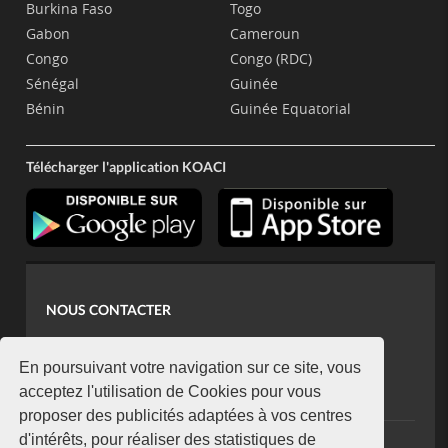
Burkina Faso
Togo
Gabon
Cameroun
Congo
Congo (RDC)
Sénégal
Guinée
Bénin
Guinée Equatorial
Télécharger l'application KOACI
NOUS CONTACTER
contact@koaci.com
koaci@yahoo.fr
En poursuivant votre navigation sur ce site, vous
+225 07 08 85 52 93
acceptez l'utilisation de Cookies pour vous
proposer des publicités adaptées à vos centres
d'intérêts, pour réaliser des statistiques de