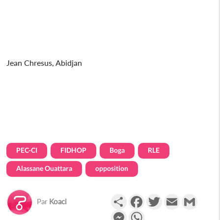
Jean Chresus, Abidjan
PEC-CI
FIDHOP
Boga
RLE
Alassane Ouattara
opposition
Partager
Facebook
Twitter
Email
Gmail
Par
Koaci
Messenger
WhatsApp