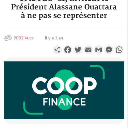
Président Alassane Ouattara
à ne pas se représenter
9082 Vues
Il y a 1 an
Partager
Facebook
Twitter
Email
Gmail
Messen
W