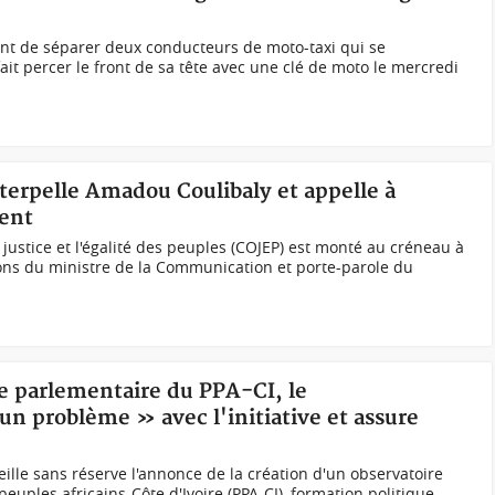
nt de séparer deux conducteurs de moto-taxi qui se
fait percer le front de sa tête avec une clé de moto le mercredi
nterpelle Amadou Coulibaly et appelle à
sent
justice et l'égalité des peuples (COJEP) est monté au créneau à
ions du ministre de la Communication et porte-parole du
re parlementaire du PPA-CI, le
n problème » avec l'initiative et assure
ille sans réserve l'annonce de la création d'un observatoire
peuples africains-Côte d'Ivoire (PPA-CI), formation politique