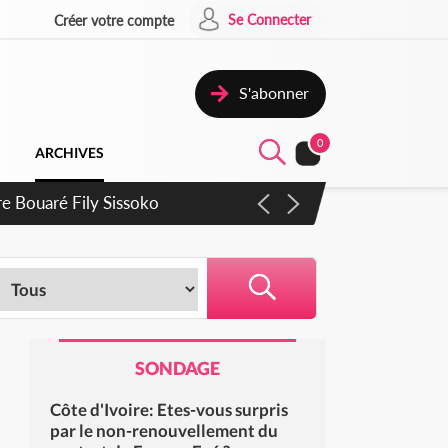
Se Connecter
Créer votre compte
S'abonner
0
ARCHIVES
rie Dangote en juillet
SONDAGE
Côte d'Ivoire: Etes-vous surpris
par le non-renouvellement du