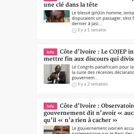
une clé dans la tête
Le blessé (ph)Un homme, tenta
disputaient un passager, s’est 
dernier à Jasi...
il y a 1 semaine
Côte d'Ivoire : Le COJEP i
Info
mettre fin aux discours qui divi
Le Congrès panafricain pour la 
la suite des récentes déclarat
gouvernem...
il y a 2 semaines
Côte d'Ivoire : Observatoi
Info
gouvernement dit n'avoir « aucu
qu'il « n'a rien à cacher »
Le gouvernement ivoirien accue
parlementaire par le Parti des 