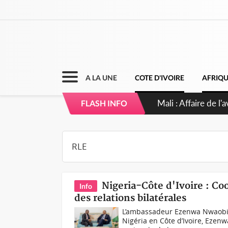
A LA UNE
COTE D'IVOIRE
AFRIQ
Nigeria : Le Togo 
FLASH INFO
Nigeria-Côte d'Ivoire : C
Info
des relations bilatérales
L’ambassadeur Ezenwa Nwaobiala
Nigéria en Côte d’Ivoire, Ezen