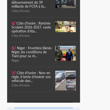
détournement de 39
milliards de FCFA à la...
Côte d'Ivoire
5/
Côte d'Ivoire : Rentrée
Scolaire 2026-2027, vaste
opération d'éta...
Côte d'Ivoire
6/
Niger : Frontière Bénin-
Niger, les conditions de
Tiani pour sa ré...
Niger
7/
Côte d'Ivoire : Non en
règle, il tente d'insérer son
véhicule dan...
Côte d'Ivoire