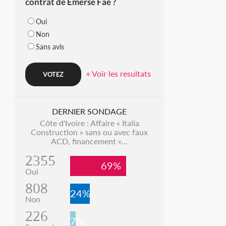
contrat de Emerse Faé ?
Oui
Non
Sans avis
+ Voir les resultats
DERNIER SONDAGE
Côte d'Ivoire : Affaire « Italia
Construction » sans ou avec faux
ACD, financement «...
2355
69%
Oui
808
24%
Non
226
7%