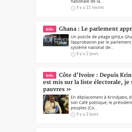
nationale de la...
il y a 21 heures
Ghana : Le parlement appro
Info
Un post3e de péage (ph)Le Ghan
l’approbation par le parlement
système national de...
il y a 2 jours
Côte d'Ivoire : Depuis Kr
Info
est mis sur la liste électorale, je
pauvres »
En déplacement à Krindjabo, da
son Café politique, le présiden
peuples (Co...
il y a 2 jours