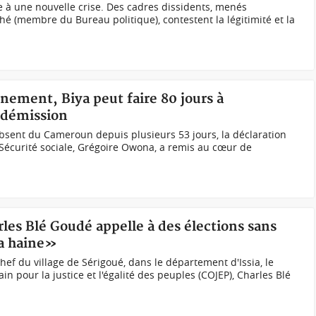
e à une nouvelle crise. Des cadres dissidents, menés
 (membre du Bureau politique), contestent la légitimité et la
nement, Biya peut faire 80 jours à
e démission
 absent du Cameroun depuis plusieurs 53 jours, la déclaration
a Sécurité sociale, Grégoire Owona, a remis au cœur de
arles Blé Goudé appelle à des élections sans
la haine»
chef du village de Sérigoué, dans le département d'Issia, le
n pour la justice et l'égalité des peuples (COJEP), Charles Blé