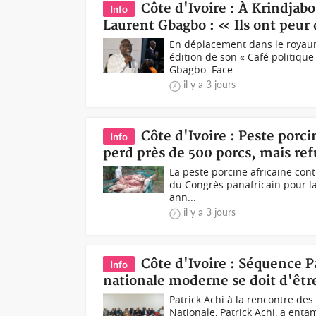
Côte d'Ivoire : À Krindjabo
Info
Laurent Gbagbo : « Ils ont peur
En déplacement dans le royaum
édition de son « Café politique
Gbagbo. Face...
il y a 3 jours
Côte d'Ivoire : Peste porc
Info
perd près de 500 porcs, mais ref
La peste porcine africaine con
du Congrès panafricain pour la 
ann...
il y a 3 jours
Côte d'Ivoire : Séquence 
Info
nationale moderne se doit d'être
Patrick Achi à la rencontre de
Nationale, Patrick Achi, a ent