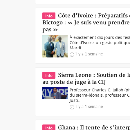
Côte d'Ivoire : Préparatif
Info
Bictogo : « Je suis venu prendre 
pas »
À exactement dix jours des fes
Côte d'Ivoire, un geste politiq
Mardi...
il y a 1 semaine
Sierra Leone : Soutien de 
Info
au poste de juge à la CIJ
Professeur Charles C. Jalloh (
du sierra-léonais, professeur C
Justi...
il y a 1 semaine
Ghana : Il tente de s'inter
Info