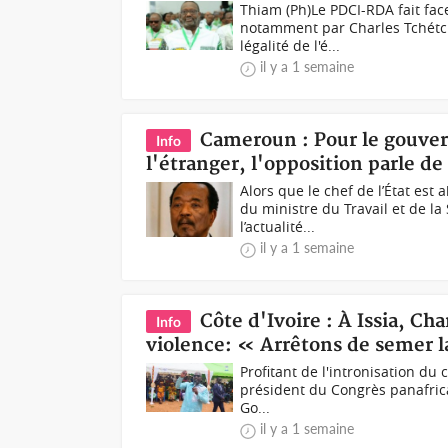
Thiam (Ph)Le PDCI-RDA fait fac
notamment par Charles Tchétché
légalité de l'é...
il y a 1 semaine
Cameroun : Pour le gouver
Info
l'étranger, l'opposition parle d
Alors que le chef de l’État est
du ministre du Travail et de l
l’actualité...
il y a 1 semaine
Côte d'Ivoire : À Issia, Ch
Info
violence: « Arrêtons de semer 
Profitant de l'intronisation du 
président du Congrès panafricai
Go...
il y a 1 semaine