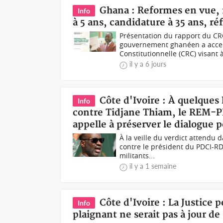
Ghana : Reformes en vue, 
Info
à 5 ans, candidature à 35 ans, r
Présentation du rapport du CRC
gouvernement ghanéen a accep
Constitutionnelle (CRC) visant à
il y a 6 jours
Côte d'Ivoire : À quelques
Info
contre Tidjane Thiam, le REM-PD
appelle à préserver le dialogue p
À la veille du verdict attendu 
contre le président du PDCI-RD
militants...
il y a 1 semaine
Côte d'Ivoire : La Justice 
Info
plaignant ne serait pas à jour de