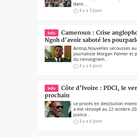
dans...
il y a 3 jours
Cameroun : Crise angloph
Info
Ngoh d'avoir saboté les pourparl
&nbsp;Nouvelles secousses au 
journaliste Morgan Palmer et p
du renseignem...
il y a 6 jours
Côte d'Ivoire : PDCI, le ve
Info
prochain
Le procès en destitution inten
a été renvoyé au 22 octobre 20
justice...
il y a 6 jours