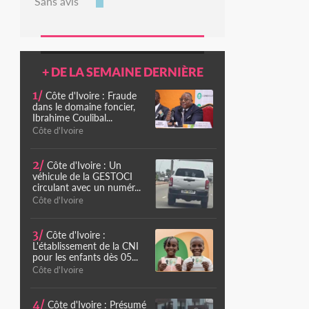
Sans avis
+ DE LA SEMAINE DERNIÈRE
1/
Côte d'Ivoire : Fraude
dans le domaine foncier,
Ibrahime Coulibal...
Côte d'Ivoire
2/
Côte d'Ivoire : Un
véhicule de la GESTOCI
circulant avec un numér...
Côte d'Ivoire
3/
Côte d'Ivoire :
L'établissement de la CNI
pour les enfants dès 05...
Côte d'Ivoire
4/
Côte d'Ivoire : Présumé