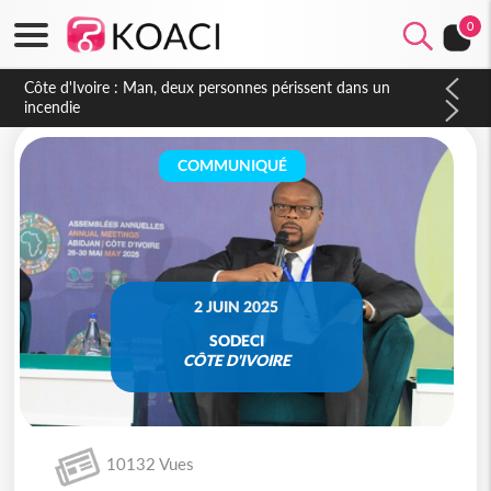
0
Côte d'Ivoire : Séileu, la célébration de la fête nationale
transformée en vaste campagne contre les produits
dépigmentants dangereux
COMMUNIQUÉ
2 JUIN 2025
SODECI
CÔTE D'IVOIRE
10132 Vues