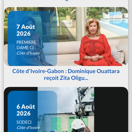
7 Août
2026
PREMIERE
DAME CI
Côte d'Ivoire
Côte d'Ivoire-Gabon : Dominique Ouattara
reçoit Zita Oligu...
6 Août
2026
SODECI
Côte d'Ivoire