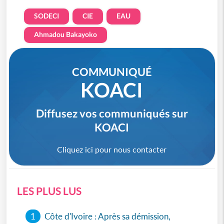
SODECI
CIE
EAU
Ahmadou Bakayoko
COMMUNIQUÉ
KOACI
Diffusez vos communiqués sur
KOACI
Cliquez ici pour nous contacter
LES PLUS LUS
1
Côte d'Ivoire : Après sa démission,