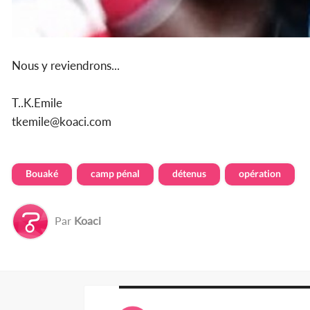
Nous y reviendrons...
T..K.Emile
tkemile@koaci.com
Bouaké
camp pénal
détenus
opération
Par
Koaci