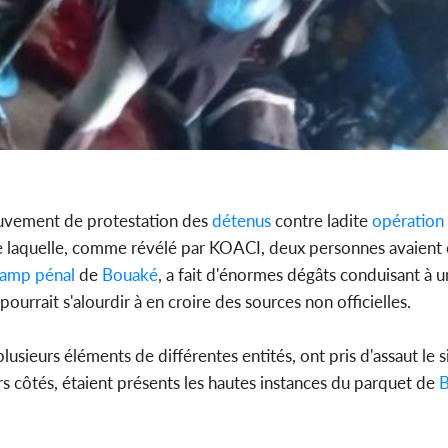
uvement de protestation des
détenus
contre ladite
opération
de laquelle, comme révélé par KOACI, deux personnes avaient
amp pénal
de
Bouaké
, a fait d'énormes dégâts conduisant à u
ourrait s'alourdir à en croire des sources non officielles.
usieurs éléments de différentes entités, ont pris d'assaut le 
rs côtés, étaient présents les hautes instances du parquet de