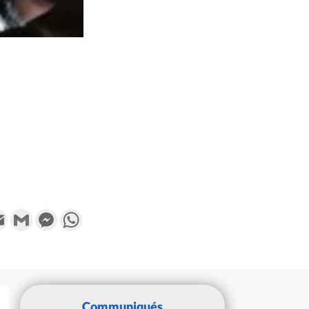
k
tter
Email
Gmail
Messenger
WhatsApp
Communiqués