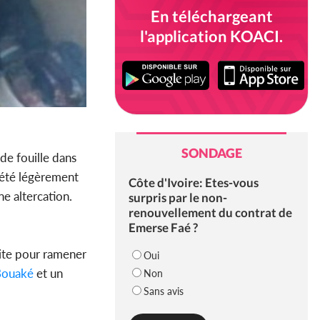
En téléchargeant
l'application KOACI.
SONDAGE
de fouille dans
 été légèrement
Côte d'Ivoire: Etes-vous
ne altercation.
surpris par le non-
renouvellement du contrat de
Emerse Faé ?
site pour ramener
Oui
Bouaké
et un
Non
Sans avis