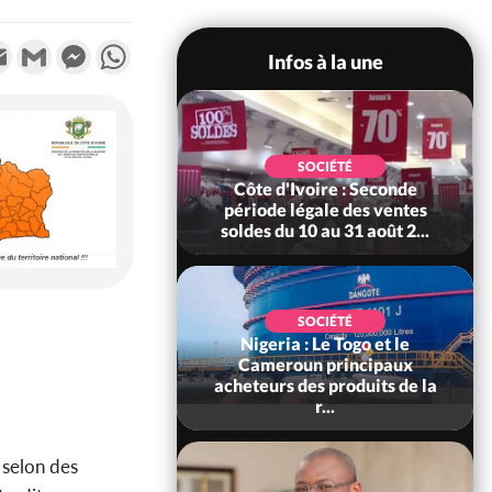
k
tter
Email
Gmail
Messenger
WhatsApp
Infos à la une
POLITIQUE
 Le ministre de la
SOCIÉTÉ
ce somme les
Côte d'Ivoire : Seconde
bles de déclarer
période légale des ventes
leur...
soldes du 10 au 31 août 2...
SOCIÉTÉ
Nigeria : Le Togo et le
SOCIÉTÉ
re : Kossandji sous
Cameroun principaux
ois morts après une
acheteurs des produits de la
t de viole...
r...
e selon des