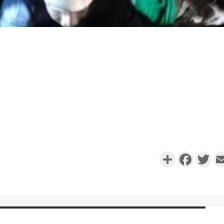
Partager
Faceboo
Twi