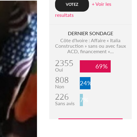
+ Voir les
resultats
DERNIER SONDAGE
Côte d'Ivoire : Affaire « Italia
Construction » sans ou avec faux
ACD, financement «...
2355
69%
Oui
808
24%
Non
226
7%
Sans avis