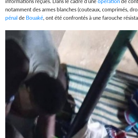
informations reçues. Dans le cadre d'une
opération
de contr
notamment des armes blanches (couteaux, comprimés, drogu
pénal
de
Bouaké
, ont été confrontés à une farouche résista