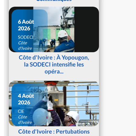
6 Août
2026
SODECI
Côte
d'Ivoire
Côte d'Ivoire : À Yopougon,
la SODECI intensifie les
opéra...
4 Août
2026
CIE
Côte
d'Ivoire
Côte d'Ivoire : Pertubations