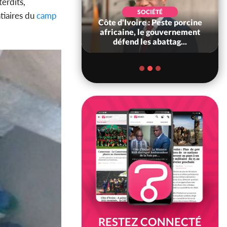
terdits,
POLITIQUE
SOCIÉTÉ
tiaires du
camp
ire : Indépendance
Côte d'Ivoire : Peste porcine
scours très attendu
africaine, le gouvernement
R Alassane...
défend les abattag...
RESTEZ CONNECTÉ