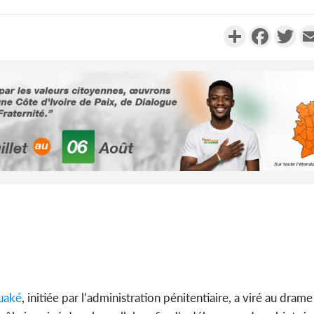
Partager
Faceboo
Twi
Sénégal :
Justi
responsa
Côte d'Ivoi
le choc, tr
nui
uaké
, initiée par l’administration pénitentiaire, a viré au dram