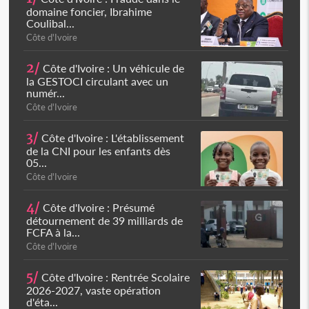
domaine foncier, Ibrahime
Coulibal...
Côte d'Ivoire
2/
Côte d'Ivoire : Un véhicule de
la GESTOCI circulant avec un
numér...
Côte d'Ivoire
3/
Côte d'Ivoire : L'établissement
de la CNI pour les enfants dès
05...
Côte d'Ivoire
4/
Côte d'Ivoire : Présumé
détournement de 39 milliards de
FCFA à la...
Côte d'Ivoire
5/
Côte d'Ivoire : Rentrée Scolaire
2026-2027, vaste opération
d'éta...