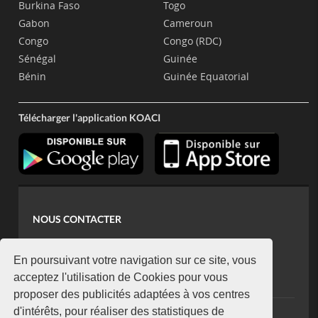
Burkina Faso
Togo
Gabon
Cameroun
Congo
Congo (RDC)
Sénégal
Guinée
Bénin
Guinée Equatorial
Télécharger l'application KOACI
NOUS CONTACTER
contact@koaci.com
koaci@yahoo.fr
En poursuivant votre navigation sur ce site, vous
+225 07 08 85 52 93
acceptez l'utilisation de Cookies pour vous
proposer des publicités adaptées à vos centres
d'intérêts, pour réaliser des statistiques de