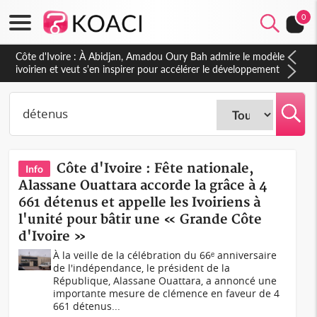
0
Côte d'Ivoire : À Abidjan, Amadou Oury Bah admire le modèle
ivoirien et veut s'en inspirer pour accélérer le développement
de la Guinée
Côte d'Ivoire : Fête nationale,
Info
Alassane Ouattara accorde la grâce à 4
661 détenus et appelle les Ivoiriens à
l'unité pour bâtir une « Grande Côte
d'Ivoire »
À la veille de la célébration du 66ᵉ anniversaire
de l'indépendance, le président de la
République, Alassane Ouattara, a annoncé une
importante mesure de clémence en faveur de 4
661 détenus...