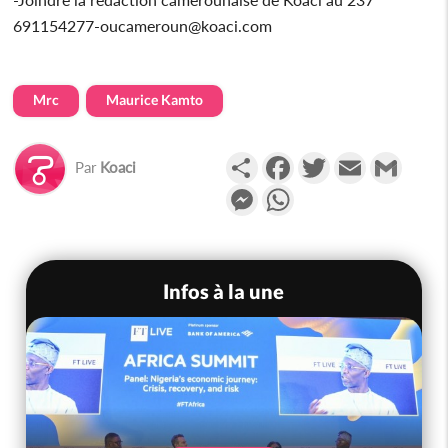
691154277-oucameroun@koaci.com
Mrc
Maurice Kamto
Partager
Facebook
Twitter
Email
Gmail
Par
Koaci
Messenger
WhatsApp
Infos à la une