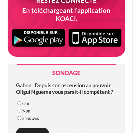
RESTEZ CONNECTÉ
En téléchargeant l'application
KOACI.
SONDAGE
Gabon : Depuis son ascension au pouvoir,
Oligui Nguema vous parait-il compétent ?
Oui
Non
Sans avis