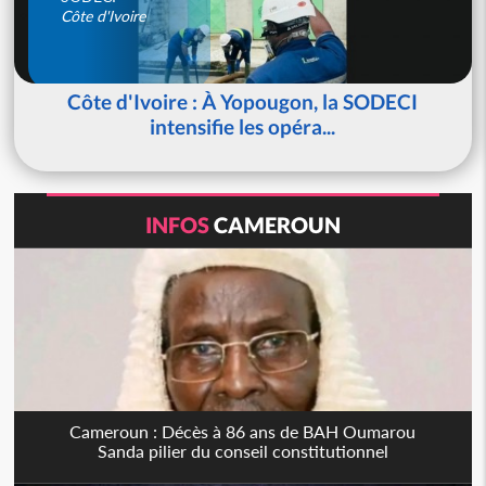
Côte d'Ivoire
Côte d'Ivoire : À Yopougon, la SODECI
intensifie les opéra...
INFOS
CAMEROUN
Cameroun : Décès à 86 ans de BAH Oumarou
Sanda pilier du conseil constitutionnel