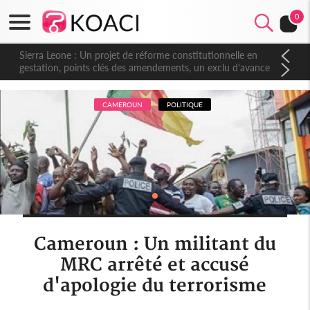
0
Sierra Leone : Un projet de réforme constitutionnelle en
gestation, points clés des amendements, un exclu d'avance
CAMEROUN
POLITIQUE
Cameroun : Un militant du
MRC arrêté et accusé
d'apologie du terrorisme