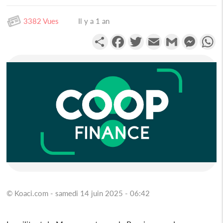
3382 Vues
Il y a 1 an
Partager
Facebook
Twitter
Email
Gmail
Messen
W
© Koaci.com - samedi 14 juin 2025 - 06:42