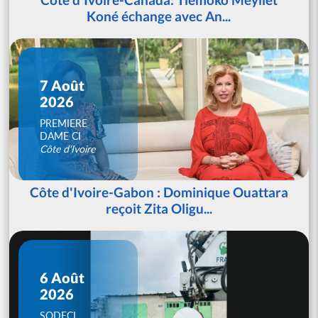
Koné échange avec An...
7 Août
2026
PREMIERE
DAME CI
Côte d'Ivoire
Côte d'Ivoire-Gabon : Dominique Ouattara
reçoit Zita Oligu...
6 Août
2026
SODECI