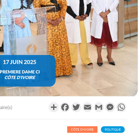
17 JUIN 2025
PREMIERE DAME CI
CÔTE D'IVOIRE
Partager
Facebook
Twitter
Email
Gmail
Messenger
What
ire(s)
CÔTE D'IVOIRE
POLITIQUE