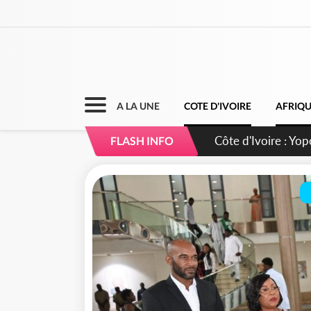
A LA UNE
COTE D'IVOIRE
AFRIQ
Côte d'Ivoire : CHU
FLASH INFO
direction sur les 