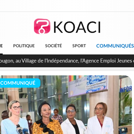
COMMUNIQUÉS
UE
POLITIQUE
SOCIÉTÉ
SPORT
 de Treichville, après la fronde, les agents contractuels obti
arriérés du SMIG 2023
COMMUNIQUÉ