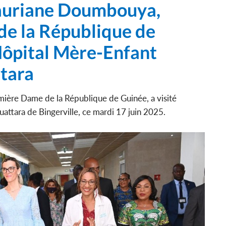
 Lauriane Doumbouya,
e la République de
'Hôpital Mère-Enfant
tara
re Dame de la République de Guinée, a visité
attara de Bingerville, ce mardi 17 juin 2025.