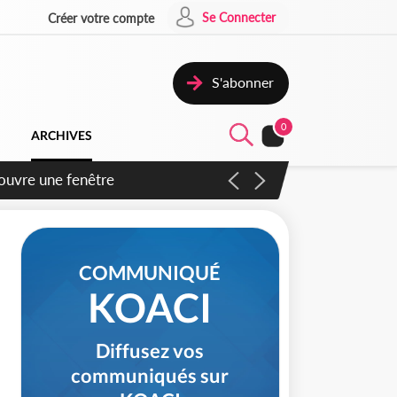
Se Connecter
Créer votre compte
S'abonner
0
ARCHIVES
ennent un accord avec la
COMMUNIQUÉ
KOACI
Diffusez vos
communiqués sur