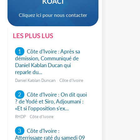
KOACI
Cliquez ici pour nous contacter
LES PLUS LUS
1
Côte d'Ivoire : Après sa
démission, Communiqué de
Daniel Kablan Ducan qui
reparle du...
Daniel Kablan Duncan Côte d'Ivoire
2
Côte d'Ivoire : On dit quoi
? de Yodé et Siro, Adjoumani :
sApp
«Et si l'opposition s'ex...
RHDP Côte d'Ivoire
3
Côte d'Ivoire :
Atterrissage raté du samedi 09