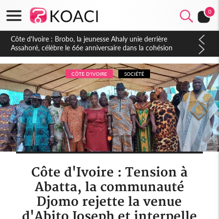
0
Côte d'Ivoire : Brobo, la jeunesse Ahaly unie derrière
Assahoré, célèbre le 66e anniversaire dans la cohésion
CÔTE D'IVOIRE
SOCIÉTÉ
Côte d'Ivoire : Tension à
Abatta, la communauté
Djomo rejette la venue
d'Abito Joseph et interpelle