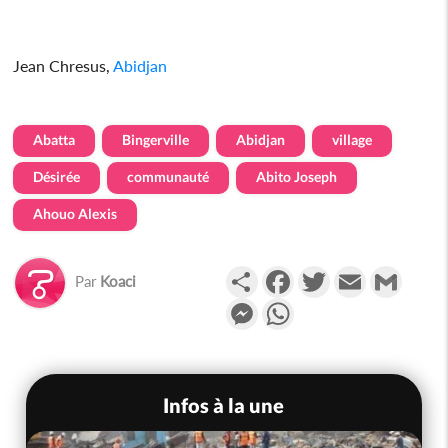
Jean Chresus,
Abidjan
Abatta
Bingerville
Abidjan
village
Désirée
communauté
Abito Joseph
Ahouo Alexis
Partager
Facebook
Twitter
Email
Gmail
Par
Koaci
Messenger
WhatsApp
Infos à la une