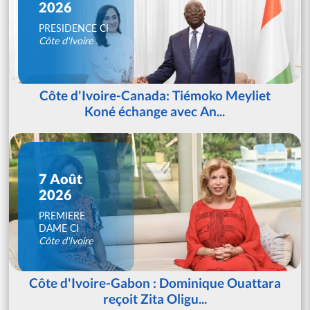
2026
PRESIDENCE CI
Côte d'Ivoire
Côte d'Ivoire-Canada: Tiémoko Meyliet
Koné échange avec An...
7 Août
2026
PREMIERE
DAME CI
Côte d'Ivoire
Côte d'Ivoire-Gabon : Dominique Ouattara
reçoit Zita Oligu...