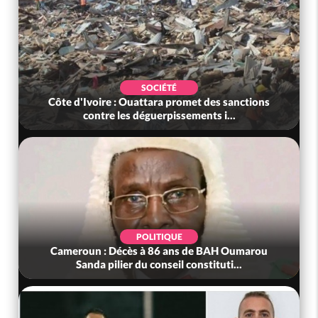
SOCIÉTÉ
ons
Côte d'Ivoire : Rentrée Scolaire 2026-2027,
l'inscription sans frais au Pré...
SOCIÉTÉ
rou
Côte d'Ivoire : Indépendance à Grand-Béréby,
le Sous-Préfet exhorte les pop...