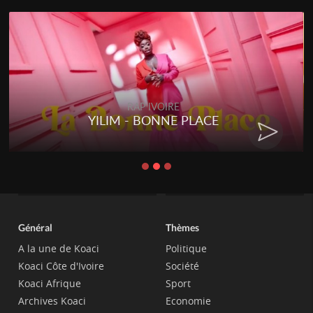
RAP IVOIRE
RENARD BARAKISSA - DOS DE
CHAT
Général
Thèmes
A la une de Koaci
Politique
Koaci Côte d'Ivoire
Société
Koaci Afrique
Sport
Archives Koaci
Economie