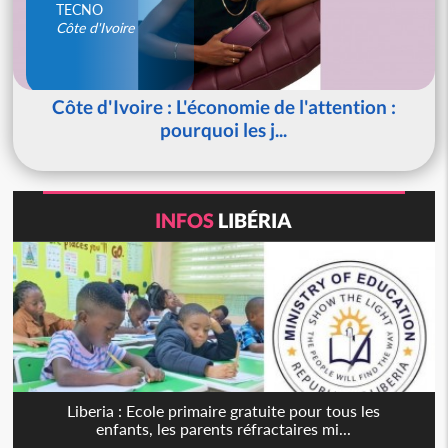
TECNO
Côte d'Ivoire
Côte d'Ivoire : L'économie de l'attention :
pourquoi les j...
INFOS
LIBÉRIA
Liberia : Ecole primaire gratuite pour tous les
enfants, les parents réfractaires mi...