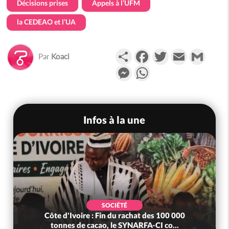
Décisions prises
Appels à l’UFM
la CEDEAO et l’UA
Partager
Facebook
Twitter
Email
Gmail
Par
Koaci
Messenger
WhatsApp
Infos à la une
SOCIÉTÉ
Côte d'Ivoire : Fin du rachat des 100 000
tonnes de cacao, le SYNARFA-CI co...