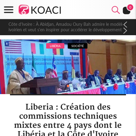
0
Côte d'Ivoire : À Abidjan, Amadou Oury Bah admire le modèle
ivoirien et veut s'en inspirer pour accélérer le développement
de la Guinée
LIBÉRIA
SOCIÉTÉ
Liberia : Création des
commissions techniques
mixtes entre 4 pays dont le
Libéria et la Côte d'Ivoire