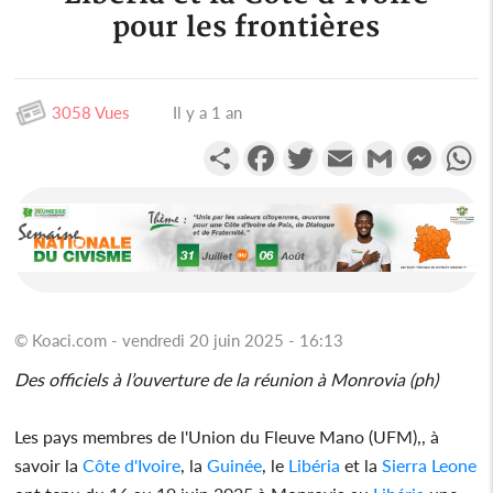
pour les frontières
3058 Vues
Il y a 1 an
Partager
Facebook
Twitter
Email
Gmail
Messen
W
© Koaci.com - vendredi 20 juin 2025 - 16:13
Des officiels à l’ouverture de la réunion à Monrovia (ph)
Les pays membres de l'Union du Fleuve Mano (UFM),, à
savoir la
Côte d'Ivoire
, la
Guinée
, le
Libéria
et la
Sierra Leone