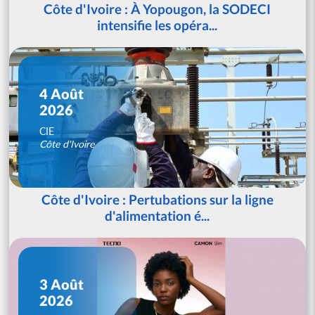
Côte d'Ivoire : À Yopougon, la SODECI
intensifie les opéra...
4 Août
2026
CIE
Côte d'Ivoire
Côte d'Ivoire : Pertubations sur la ligne
d'alimentation é...
3 Août
2026