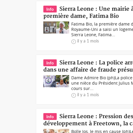
Sierra Leone : Une mairie 
Info
première dame, Fatima Bio
Fatima Bio, la première dame 
Royaume-Uni a saisi un logeme
Sierra Leone, Fatima...
il y a 1 mois
Sierra Leone : La police a
Info
dans une affaire de fraude pré
Dame Admire Bio (ph)La police 
une nièce du Président Julius 
cours sur...
il y a 1 mois
Sierra Leone : Pression de
Info
développement à Freetown, la c
Bolle Jos, le mis en cause (p