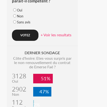
parait-il compétent ?
Oui
Non
Sans avis
+ Voir les resultats
DERNIER SONDAGE
Côte d'Ivoire: Etes-vous surpris par
le non-renouvellement du contrat
de Emerse Faé ?
3128
51%
Oui
2902
47%
Non
112
2%