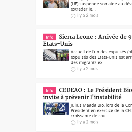
(UE) suspende son aide au déve
extrader le...
il y a 2 mois
Sierra Leone : Arrivée de 9
Info
Etats-Unis
Accueil de l’un des expulsés (
expulsés des Etats-Unis est ar
des migrants ex...
il y a 2 mois
CEDEAO : Le Président Bio 
Info
invite à prévenir l'instabilité
Julius Maada Bio, lors de la Co
Président en exercice de la CE
croissante de cou...
il y a 2 mois