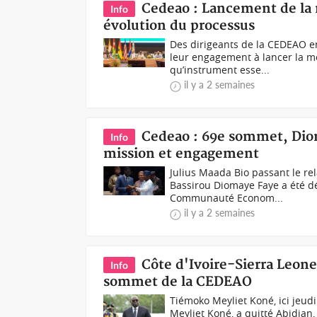
Cedeao : Lancement de la
Info
évolution du processus
Des dirigeants de la CEDEAO en
leur engagement à lancer la m
qu’instrument esse...
il y a 2 semaines
Cedeao : 69e sommet, Diom
Info
mission et engagement
Julius Maada Bio passant le re
Bassirou Diomaye Faye a été 
Communauté Econom...
il y a 2 semaines
Côte d'Ivoire-Sierra Leon
Info
sommet de la CEDEAO
Tiémoko Meyliet Koné, ici jeud
Meyliet Koné, a quitté Abidjan,