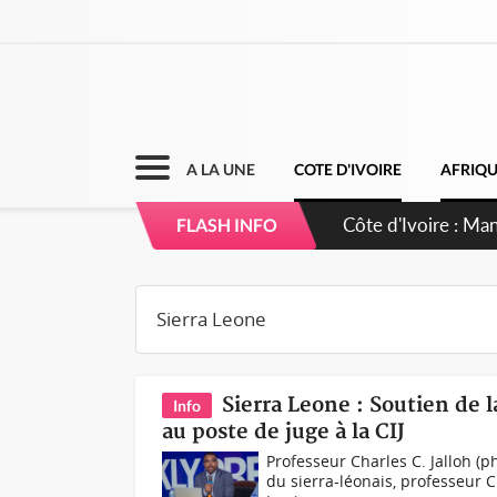
A LA UNE
COTE D'IVOIRE
AFRIQ
Côte d'Ivoire : Sé
FLASH INFO
dépigmentants d
Sierra Leone : Soutien de 
Info
au poste de juge à la CIJ
Professeur Charles C. Jalloh (
du sierra-léonais, professeur C