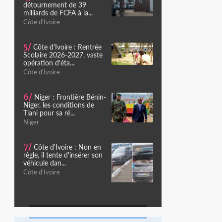
détournement de 39
milliards de FCFA à la...
Côte d'Ivoire
5/
Côte d'Ivoire : Rentrée
Scolaire 2026-2027, vaste
opération d'éta...
Côte d'Ivoire
6/
Niger : Frontière Bénin-
Niger, les conditions de
Tiani pour sa ré...
Niger
7/
Côte d'Ivoire : Non en
règle, il tente d'insérer son
véhicule dan...
Côte d'Ivoire