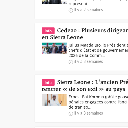
représent...
il y a 2 semaines
Cedeao : Plusieurs dirige
Info
en Sierra Leone
Julius Maada Bio, le Présiden
chefs d'État et de gouverneme
2026 de la Comm...
il y a 3 semaines
Sierra Leone : L'ancien Pr
Info
rentrer « de son exil » au pays
Ernest Bai Koroma (ph)Le gouv
pénales engagées contre l'ancie
de trahiso...
il y a 3 semaines