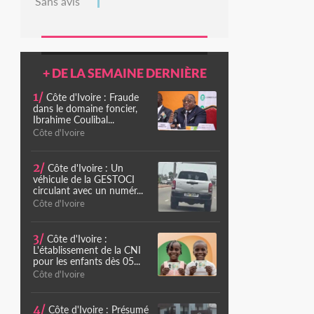
Sans avis
+ DE LA SEMAINE DERNIÈRE
1/
Côte d'Ivoire : Fraude
dans le domaine foncier,
Ibrahime Coulibal...
Côte d'Ivoire
2/
Côte d'Ivoire : Un
véhicule de la GESTOCI
circulant avec un numér...
Côte d'Ivoire
3/
Côte d'Ivoire :
L'établissement de la CNI
pour les enfants dès 05...
Côte d'Ivoire
4/
Côte d'Ivoire : Présumé