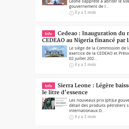
Leone s’apprête à abriter le 6
gouvernement de l...
il y a 1 mois
Cedeao : Inauguration du 
Info
CEDEAO au Nigeria financé par l
Le siège de la Commission de 
exercice de la CEDEAO et Présid
02 juillet 202...
il y a 1 mois
Sierra Leone : Légère bais
Info
le litre d'essence
Les nouveaux prix (ph)Le gouv
détail des produits pétroliers 
internationaux.D...
il y a 1 mois