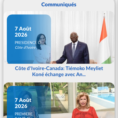
Communiqués
7 Août
2026
PRESIDENCE CI
Côte d'Ivoire
Côte d'Ivoire-Canada: Tiémoko Meyliet
Koné échange avec An...
7 Août
2026
PREMIERE