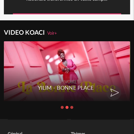
VIDEO KOACI
Voir+
RAP IVOIRE
YILIM - BONNE PLACE
Général
Thèmes