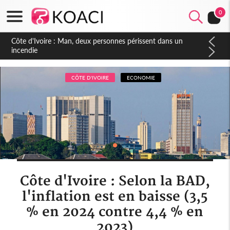
0
Côte d'Ivoire : Séileu, la célébration de la fête nationale
transformée en vaste campagne contre les produits
dépigmentants dangereux
CÔTE D'IVOIRE
ECONOMIE
Côte d'Ivoire : Selon la BAD,
l'inflation est en baisse (3,5
% en 2024 contre 4,4 % en
2023)