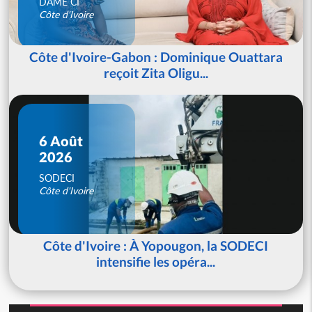
DAME CI
Côte d'Ivoire
Côte d'Ivoire-Gabon : Dominique Ouattara
reçoit Zita Oligu...
6 Août
2026
SODECI
Côte d'Ivoire
Côte d'Ivoire : À Yopougon, la SODECI
intensifie les opéra...