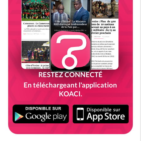
RESTEZ CONNECTÉ
En téléchargeant l'application
KOACI.