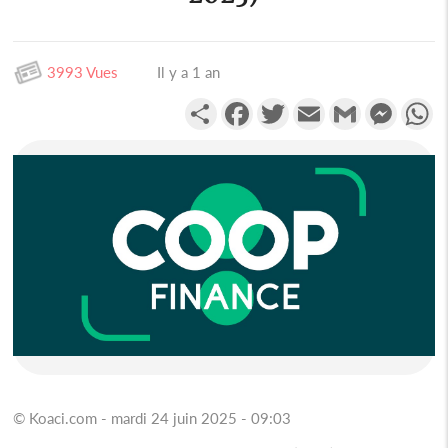
3993 Vues
Il y a 1 an
Partager
Facebook
Twitter
Email
Gmail
Messen
W
© Koaci.com - mardi 24 juin 2025 - 09:03