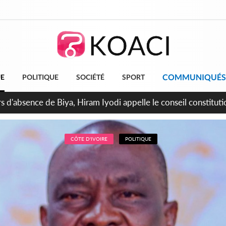
COMMUNIQUÉS
UE
POLITIQUE
SOCIÉTÉ
SPORT
n de la pagaille au PDCI-RDA, Lessiehi bannit les mouvements 
CÔTE D'IVOIRE
POLITIQUE