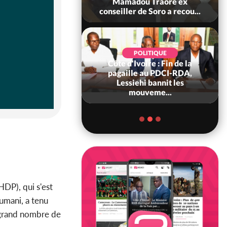
 sanctions contre
Mamadou Traoré ex
erpissements i...
conseiller de Soro a recou...
POLITIQUE
Côte d'Ivoire : Fin de la
POLITIQUE
re : Fête nationale,
pagaille au PDCI-RDA,
Ouattara accorde
Lessiehi bannit les
âce à 4 661...
mouveme...
DP), qui s'est
oumani, a tenu
n grand nombre de