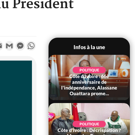
du Président
k
tter
Email
Gmail
Messenger
WhatsApp
Infos à la une
POLITIQUE
POLITIQUE
un : 61 jours
Côte d'Ivoire : 66è
e de Biya, Hiram
anniversaire de
pelle le conseil
l'indépendance, Alassane
const...
Ouattara prome...
SOCIÉTÉ
POLITIQUE
voire : Ouattara
Côte d'Ivoire : Décrispation ?