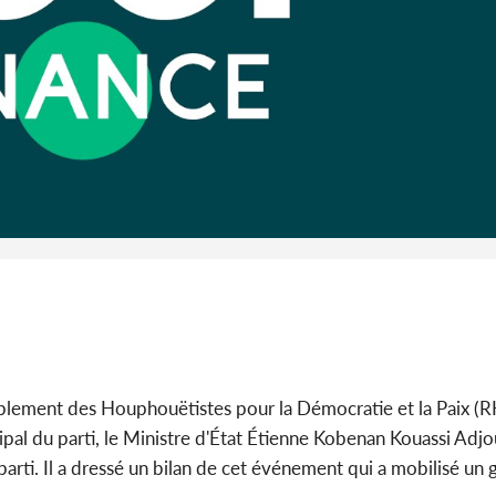
promet des
les dégu
Côte d'Ivoi
Alassane 
la gr
blement des Houphouëtistes pour la Démocratie et la Paix (RH
cipal du parti, le Ministre d'État Étienne Kobenan Kouassi Adj
parti. Il a dressé un bilan de cet événement qui a mobilisé u