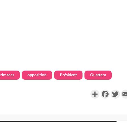
grimaces
opposition
Président
Ouattara
Partager
Faceboo
Twi