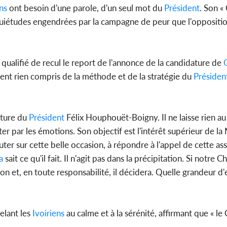
ns
ont besoin d'une parole, d'un seul mot du
Président
. Son «
nquiétudes engendrées par la campagne de peur que l'oppositi
 qualifié de recul le report de l'annonce de la candidature de
O
nt rien compris de la méthode et de la stratégie du
Présiden
ature du
Président
Félix Houphouët-Boigny. Il ne laisse rien au h
er par les émotions. Son objectif est l'intérêt supérieur de la 
auter sur cette belle occasion, à répondre à l'appel de cette a
a
sait ce qu'il fait. Il n'agit pas dans la précipitation. Si notre C
tion et, en toute responsabilité, il décidera. Quelle grandeur d'esp
elant les
Ivoiriens
au calme et à la sérénité, affirmant que « le