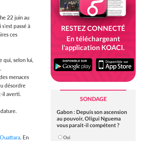
he 22 juin au
 s'est passé à
RESTEZ CONNECTÉ
ires ces
En téléchargeant
l'application KOACI.
 qui, selon lui,
.
e des menaces
 du désordre
il averti.
SONDAGE
dature.
Gabon : Depuis son ascension
au pouvoir, Oligui Nguema
vous parait-il compétent ?
Ouattara
. En
Oui