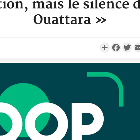
tion, mais le silence 
Ouattara »
Partager
Faceboo
Twi
Camero
d'absenc
Iyodi ap
Côte d'I