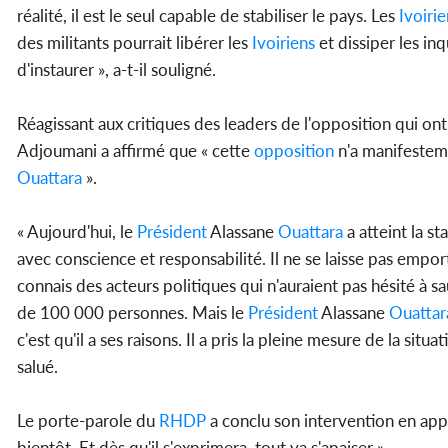
réalité, il est le seul capable de stabiliser le pays. Les
Ivoirie
des militants pourrait libérer les
Ivoiriens
et dissiper les i
d'instaurer », a-t-il souligné.
Réagissant aux critiques des leaders de l'opposition qui ont
Adjoumani a affirmé que « cette
opposition
n'a manifesteme
Ouattara
».
« Aujourd'hui, le
Président
Alassane
Ouattara
a atteint la st
avec conscience et responsabilité. Il ne se laisse pas emport
connais des acteurs politiques qui n'auraient pas hésité à s
de 100 000 personnes. Mais le
Président
Alassane
Ouattar
c'est qu'il a ses raisons. Il a pris la pleine mesure de la situa
salué.
Le porte-parole du
RHDP
a conclu son intervention en app
bientôt. Et dès qu'il s'exprimera, tout va s'apaiser »