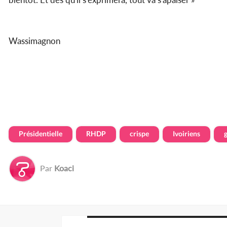
Wassimagnon
Présidentielle
RHDP
crispe
Ivoiriens
Par
Koaci