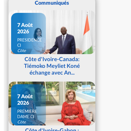
Communiqués
7 Août
2026
PRESIDENCE
CI
Côte
d'Ivoire
Côte d'Ivoire-Canada:
Tiémoko Meyliet Koné
échange avec An...
7 Août
2026
PREMIERE
DAME CI
Côte
d'Ivoire
Côte d'Ivoire-Gabon :