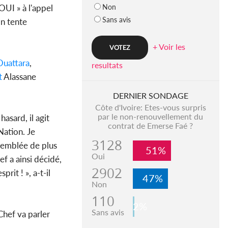
Non
 OUI » à l'appel
Sans avis
on tente
+ Voir les
uattara
,
resultats
t
Alassane
DERNIER SONDAGE
Côte d'Ivoire: Etes-vous surpris
par le non-renouvellement du
asard, il agit
contrat de Emerse Faé ?
Nation. Je
3128
ssemblée de plus
51%
Oui
hef a ainsi décidé,
2902
rit ! », a-t-il
47%
Non
110
2%
Sans avis
 Chef va parler