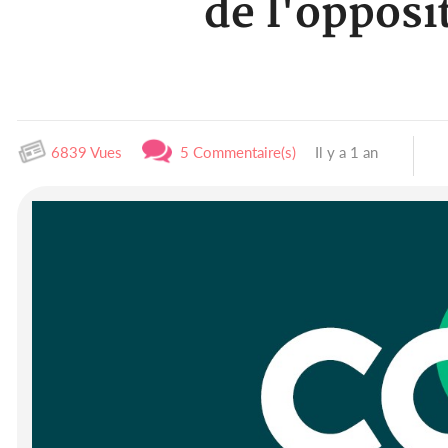
de l'opposi
6839 Vues
5 Commentaire(s)
Il y a 1 an