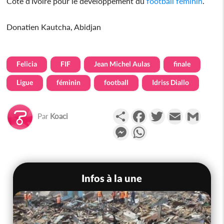
Côte d’Ivoire pour le développement du
football
féminin
.
Donatien Kautcha, Abidjan
Felicia
FIF
Jean Michel Aulas
finale
Ligue
féminin
football
Idriss Diallo
Partager
Facebook
Twitter
Email
Gmail
Par
Koaci
Messenger
WhatsApp
Infos à la une