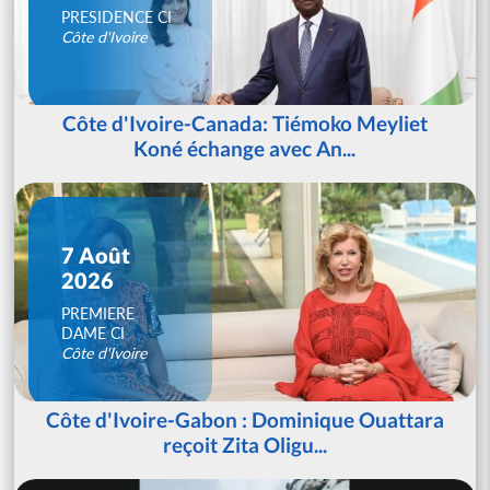
PRESIDENCE CI
Côte d'Ivoire
Côte d'Ivoire-Canada: Tiémoko Meyliet
Koné échange avec An...
7 Août
2026
PREMIERE
DAME CI
Côte d'Ivoire
Côte d'Ivoire-Gabon : Dominique Ouattara
reçoit Zita Oligu...