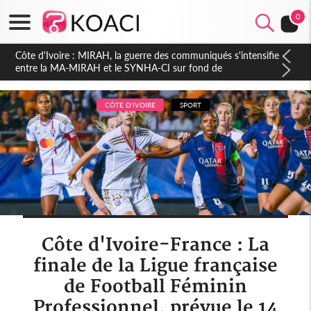
0
Côte d'Ivoire : Indépendance 2026, Thiam plaide pour un
environnement démocratique plus apaisé
CÔTE D'IVOIRE
SPORT
Côte d'Ivoire-France : La
finale de la Ligue française
de Football Féminin
Professionnel, prévue le 14