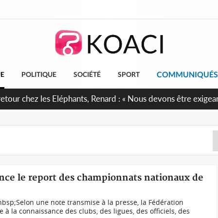
COMMUNIQUÉS
UE
POLITIQUE
SOCIÉTÉ
SPORT
e anniversaire de l'Indépendance, les Forces de Défense et de 
firment leur engagement envers la Nation
once le report des championnats nationaux de
nbsp;Selon une note transmise à la presse, la Fédération
te à la connaissance des clubs, des ligues, des officiels, des