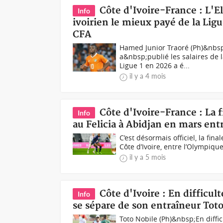
Côte d'Ivoire-France : L'
Info
ivoirien le mieux payé de la Ligu
CFA
Hamed Junior Traoré (Ph)&nbsp
a&nbsp;publié les salaires de 
Ligue 1 en 2026 a é...
il y a 4 mois
Côte d'Ivoire-France : La f
Info
au Felicia à Abidjan en mars ent
C’est désormais officiel, la fin
Côte d’Ivoire, entre l’Olympique
il y a 5 mois
Côte d'Ivoire : En difficul
Info
se sépare de son entraîneur Tot
Toto Nobile (Ph)&nbsp;En diffic