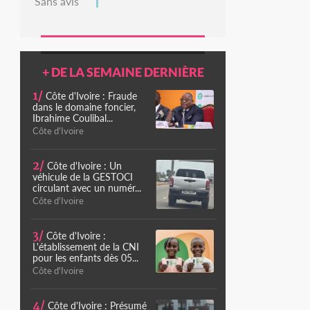
Sans avis
+ DE LA SEMAINE DERNIÈRE
1/
Côte d'Ivoire : Fraude
dans le domaine foncier,
Ibrahime Coulibal...
Côte d'Ivoire
2/
Côte d'Ivoire : Un
véhicule de la GESTOCI
circulant avec un numér...
Côte d'Ivoire
3/
Côte d'Ivoire :
L'établissement de la CNI
pour les enfants dès 05...
Côte d'Ivoire
4/
Côte d'Ivoire : Présumé