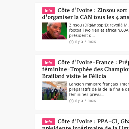
Côte d'Ivoire : Zinsou sort
Info
d'organiser la CAN tous les 4 ans,
Zinsou (DR)&nbsp;Et revoilà M
football ivoirien et africain.0
président d...
il y a 7 mois
Côte d'Ivoire-France : Prép
Info
féminine-Trophée des Championn
Braillard visite le Félicia
L’ancien ministre français Thie
préparatifs de la de la finale
féminines prévu...
il y a 7 mois
Côte d'Ivoire : PPA-CI,
Info
présidente intérimaire de la L