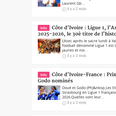
Laurent Gb...
il y a 2 mois
Côte d'Ivoire : Ligue 1, l
Info
2025-2026, le 30è titre de l'hist
L’Asec après le sacre lundi à 
football dénommé Ligue 1 est t
jaunes et noi...
il y a 3 mois
Côte d'Ivoire-France : Pri
Info
Godo nominés
Doué et Godo (Ph)&nbsp;Les El
Strasbourg en Ligue 1 français
2026.Quelles sont leur...
il y a 3 mois