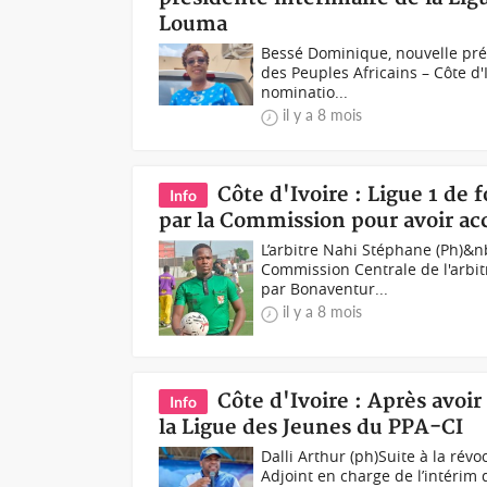
Louma
Bessé Dominique, nouvelle pré
des Peuples Africains – Côte d'I
nominatio...
il y a 8 mois
Côte d'Ivoire : Ligue 1 de
Info
par la Commission pour avoir acc
L’arbitre Nahi Stéphane (Ph)&n
Commission Centrale de l'arbitr
par Bonaventur...
il y a 8 mois
Côte d'Ivoire : Après avoi
Info
la Ligue des Jeunes du PPA-CI
Dalli Arthur (ph)Suite à la rév
Adjoint en charge de l’intérim 