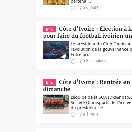
partenai...
il y a 6 jours
Côte d'Ivoire : Élection à l
Info
pour faire du football ivoirien u
Le président du Club Omnisport
révolution de la gouvernance po
Entre prof...
il y a 3 semaines
Côte d'Ivoire : Rentrée en
Info
dimanche
L’équipe de la SOA (DR)&nbsp;
Société Omnisports de l'Armée
du président Lie...
il y a 1 mois