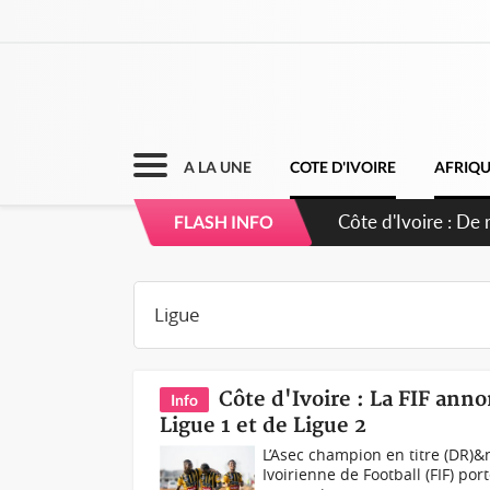
A LA UNE
COTE D'IVOIRE
AFRIQ
Côte d'Ivoire : 66
FLASH INFO
puissance et réaf
Côte d'Ivoire : La FIF ann
Info
Ligue 1 et de Ligue 2
L’Asec champion en titre (DR)&
Ivoirienne de Football (FIF) por