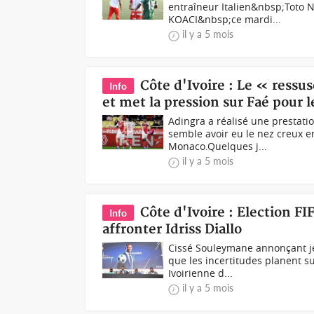
entraîneur Italien&nbsp;Toto
KOACI&nbsp;ce mardi...
il y a 5 mois
Côte d'Ivoire : Le « ressu
Info
et met la pression sur Faé pour 
Adingra a réalisé une prestat
semble avoir eu le nez creux e
Monaco.Quelques j...
il y a 5 mois
Côte d'Ivoire : Election FI
Info
affronter Idriss Diallo
Cissé Souleymane annonçant je
que les incertitudes planent su
Ivoirienne d...
il y a 5 mois