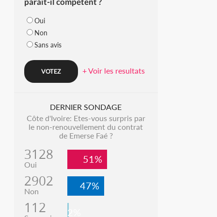
parait-il compétent ?
Oui
Non
Sans avis
+ Voir les resultats
DERNIER SONDAGE
Côte d'Ivoire: Etes-vous surpris par
le non-renouvellement du contrat
de Emerse Faé ?
3128
51%
Oui
2902
47%
Non
112
2%