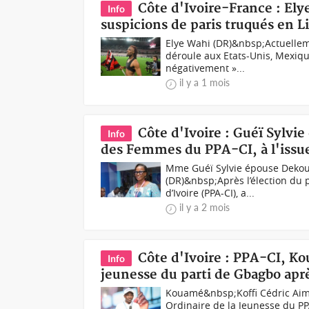
Côte d'Ivoire-France : Ely
Info
suspicions de paris truqués en Li
Elye Wahi (DR)&nbsp;Actuelleme
déroule aux Etats-Unis, Mexique
négativement »...
il y a 1 mois
Côte d'Ivoire : Guéï Sylvi
Info
des Femmes du PPA-CI, à l'issu
Mme Guéï Sylvie épouse Dekoul
(DR)&nbsp;Après l’élection du p
d’Ivoire (PPA-CI), a...
il y a 2 mois
Côte d'Ivoire : PPA-CI, Ko
Info
jeunesse du parti de Gbagbo apr
Kouamé&nbsp;Koffi Cédric Aimé
Ordinaire de la Jeunesse du PPA