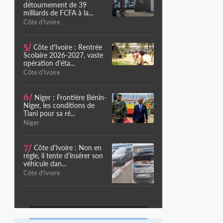
détournement de 39
milliards de FCFA à la...
Côte d'Ivoire
5/
Côte d'Ivoire : Rentrée
Scolaire 2026-2027, vaste
opération d'éta...
Côte d'Ivoire
6/
Niger : Frontière Bénin-
Niger, les conditions de
Tiani pour sa ré...
Niger
7/
Côte d'Ivoire : Non en
règle, il tente d'insérer son
véhicule dan...
Côte d'Ivoire