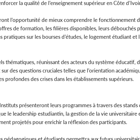
enforcer la qualité de l’enseignement supérieur en Côte d’Ivoir
auront l’opportunité de mieux comprendre le fonctionnement 
s offres de formation, les filières disponibles, leurs débouchés 
ns pratiques sur les bourses d’études, le logement étudiant et 
ls thématiques, réunissant des acteurs du système éducatif, d
ur des questions cruciales telles que l’orientation académiqu
uses profondes des crises dans les établissements supérieurs.
nstituts présenteront leurs programmes à travers des stands 
ue le leadership estudiantin, la gestion de la vie universitaire
ent projetés pour enrichir la réflexion des participants.
s pédagogiques et étudiants permettra aux futurs universitai