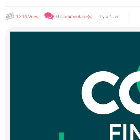
1244 Vues
0 Commentaire(s)
Il y a 1 an