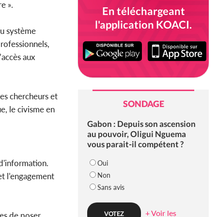
e ».
En téléchargeant
l'application KOACI.
du système
professionnels,
l’accès aux
es chercheurs et
SONDAGE
e, le civisme en
Gabon : Depuis son ascension
au pouvoir, Oligui Nguema
vous parait-il compétent ?
d'information.
Oui
Non
 et l’engagement
Sans avis
+ Voir les
res de poser