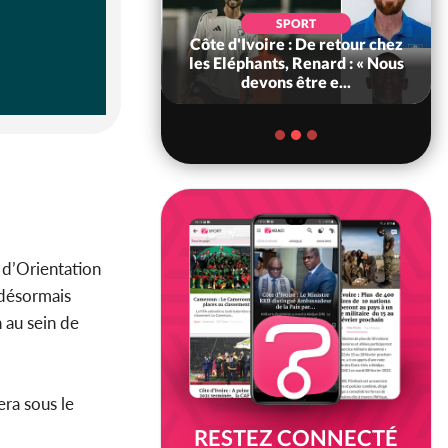
POLITIQUE
d'Ivoire : 66e
SPORT
versaire de
Côte d'Ivoire : De retour chez
ance, les Forces de
les Eléphants, Renard : « Nous
fense e...
devons être e...
 d’Orientation
désormais
 au sein de
era sous le
RESTEZ CONNECTÉ