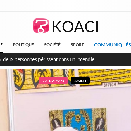
COMMUNIQUÉS
UE
POLITIQUE
SOCIÉTÉ
SPORT
leu, la célébration de la fête nationale transformée en vaste 
ngereux
CÔTE D'IVOIRE
SOCIÉTÉ