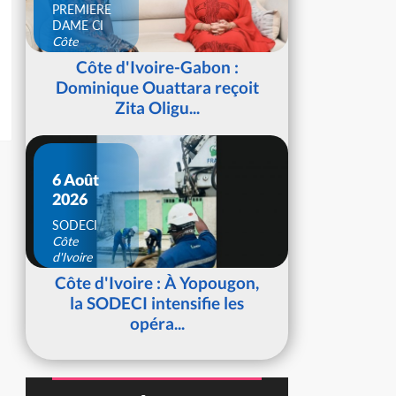
PREMIERE
DAME CI
Côte
d'Ivoire
Côte d'Ivoire-Gabon :
Dominique Ouattara reçoit
Zita Oligu...
6 Août
2026
SODECI
Côte
d'Ivoire
Côte d'Ivoire : À Yopougon,
la SODECI intensifie les
opéra...