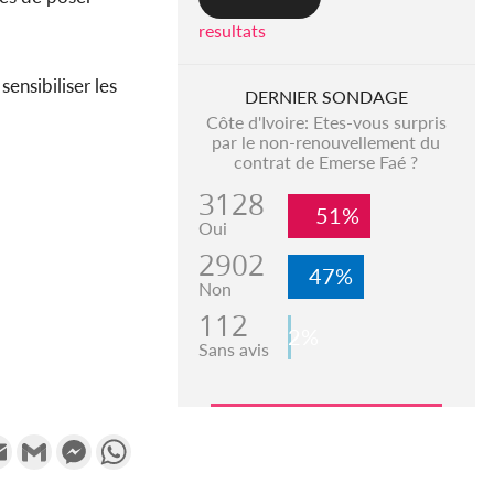
resultats
ensibiliser les
DERNIER SONDAGE
Côte d'Ivoire: Etes-vous surpris
par le non-renouvellement du
contrat de Emerse Faé ?
3128
51%
Oui
2902
47%
Non
112
2%
Sans avis
k
tter
Email
Gmail
Messenger
WhatsApp