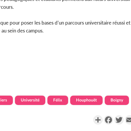
rcours.
 pour poser les bases d’un parcours universitaire réussi et s
e au sein des campus.
iers
Université
Félix
Houphouët
Boigny
Partager
Faceboo
Twi