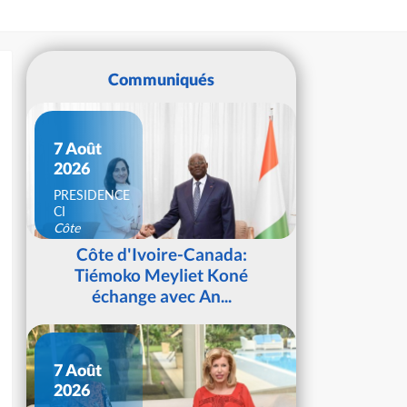
Communiqués
7 Août
2026
PRESIDENCE
CI
Côte
d'Ivoire
Côte d'Ivoire-Canada:
Tiémoko Meyliet Koné
échange avec An...
7 Août
2026