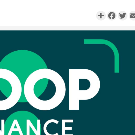
Partager
Faceboo
Twi
Côte d'I
personnes 
Côte d'Ivo
son coll
million