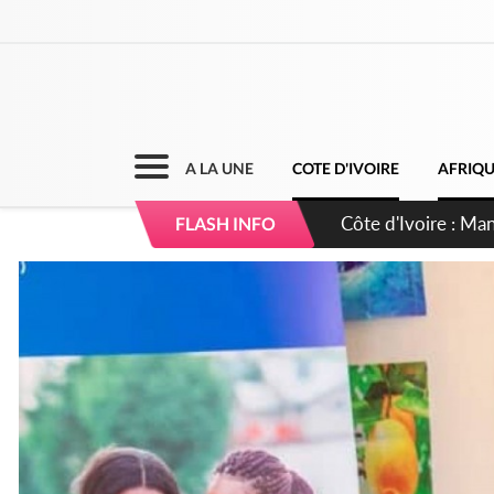
A LA UNE
COTE D'IVOIRE
AFRIQ
Côte d'Ivoire : Séi
FLASH INFO
dépigmentants da