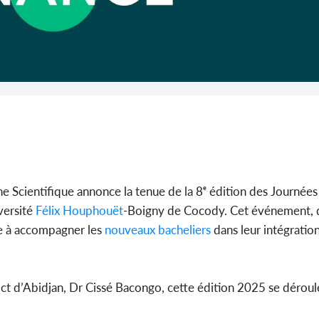
Côte 
anni
l'Indépend
Dé
e Scientifique annonce la tenue de la 8ᵉ édition des Journées
versité
Félix
Houphouët
-Boigny de Cocody. Cet événement, 
se à accompagner les
nouveaux
bacheliers
dans leur intégration
ct d’Abidjan, Dr Cissé Bacongo, cette édition 2025 se déroul