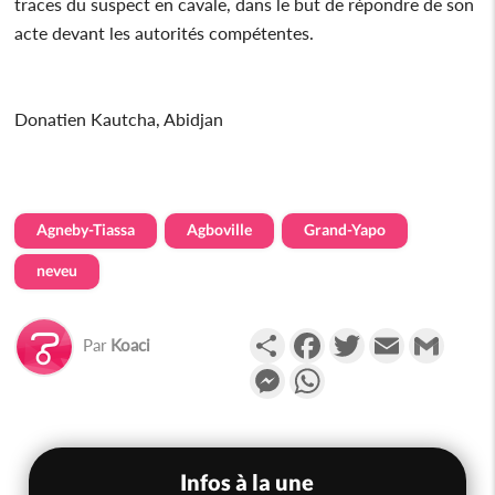
traces du suspect en cavale, dans le but de répondre de son
acte devant les autorités compétentes.
Donatien Kautcha, Abidjan
Agneby-Tiassa
Agboville
Grand-Yapo
neveu
Partager
Facebook
Twitter
Email
Gmail
Par
Koaci
Messenger
WhatsApp
Infos à la une