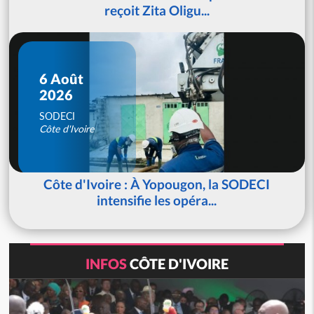
reçoit Zita Oligu...
6 Août
2026
SODECI
Côte d'Ivoire
Côte d'Ivoire : À Yopougon, la SODECI
intensifie les opéra...
INFOS
CÔTE D'IVOIRE