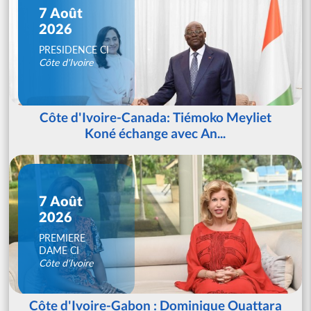
7 Août
2026
PRESIDENCE CI
Côte d'Ivoire
Côte d'Ivoire-Canada: Tiémoko Meyliet
Koné échange avec An...
7 Août
2026
PREMIERE
DAME CI
Côte d'Ivoire
Côte d'Ivoire-Gabon : Dominique Ouattara