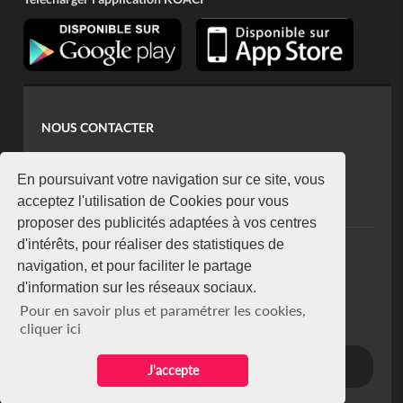
NOUS CONTACTER
contact@koaci.com
koaci@yahoo.fr
En poursuivant votre navigation sur ce site, vous
+225 07 08 85 52 93
acceptez l'utilisation de Cookies pour vous
proposer des publicités adaptées à vos centres
d'intérêts, pour réaliser des statistiques de
NEWSLETTER
navigation, et pour faciliter le partage
Restez connecté via notre newsletter
d'information sur les réseaux sociaux.
S'abonner
Pour en savoir plus et paramétrer les cookies,
Se désabonner
cliquer ici
J'accepte