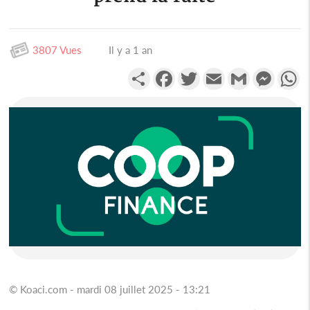
3807 Vues
Il y a 1 an
Partager
Facebook
Twitter
Email
Gmail
Messen
W
© Koaci.com - mardi 08 juillet 2025 - 13:21