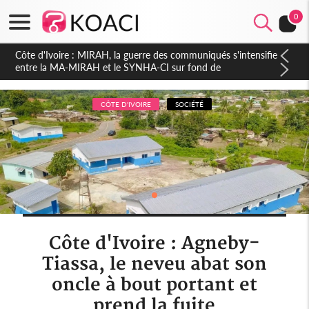
0
Côte d'Ivoire : Indépendance 2026, Thiam plaide pour un
environnement démocratique plus apaisé
CÔTE D'IVOIRE
SOCIÉTÉ
Côte d'Ivoire : Agneby-
Tiassa, le neveu abat son
oncle à bout portant et
prend la fuite