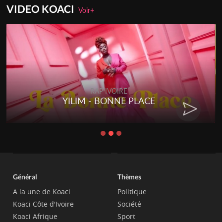
VIDEO KOACI
Voir+
RAP IVOIRE
YILIM - BONNE PLACE
Général
Thèmes
A la une de Koaci
Politique
Koaci Côte d'Ivoire
Société
Koaci Afrique
Sport