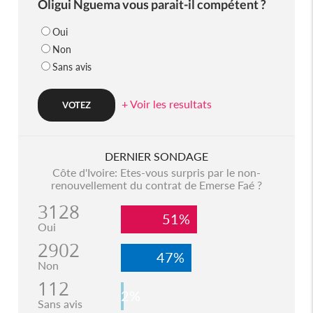
Oligui Nguema vous parait-il compétent ?
Oui
Non
Sans avis
+ Voir les resultats
DERNIER SONDAGE
Côte d'Ivoire: Etes-vous surpris par le non-
renouvellement du contrat de Emerse Faé ?
3128
51%
Oui
2902
47%
Non
112
2%
Sans avis