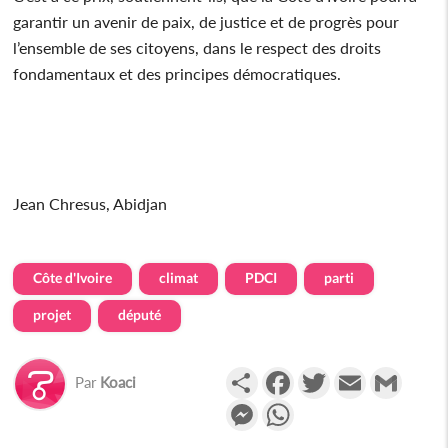
garantir un avenir de paix, de justice et de progrès pour
l’ensemble de ses citoyens, dans le respect des droits
fondamentaux et des principes démocratiques.
Jean Chresus, Abidjan
Côte d'Ivoire
climat
PDCI
parti
projet
député
Partager
Facebook
Twitter
Email
Gmail
Par
Koaci
Messenger
WhatsApp