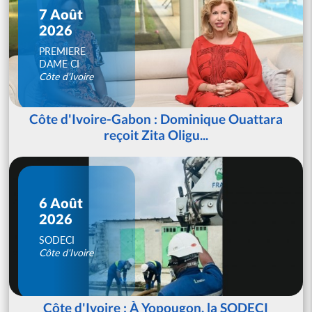
7 Août
2026
PREMIERE
DAME CI
Côte d'Ivoire
Côte d'Ivoire-Gabon : Dominique Ouattara
reçoit Zita Oligu...
6 Août
2026
SODECI
Côte d'Ivoire
Côte d'Ivoire : À Yopougon, la SODECI