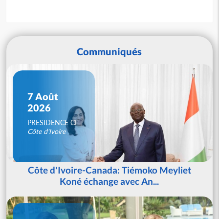
Communiqués
7 Août
2026
PRESIDENCE CI
Côte d'Ivoire
Côte d'Ivoire-Canada: Tiémoko Meyliet
Koné échange avec An...