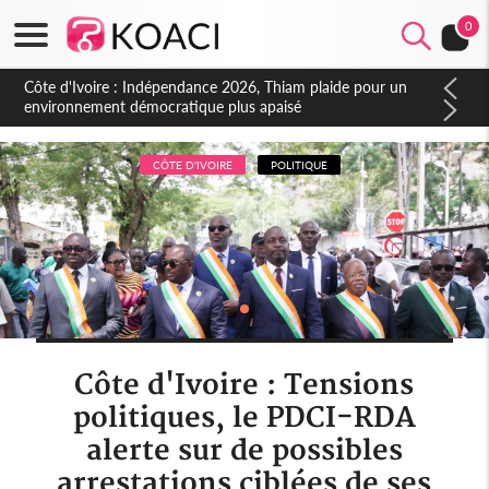
0
Côte d'Ivoire : Concours INFAS 2026, les convocations
seront disponibles à compter du samedi
CÔTE D'IVOIRE
POLITIQUE
Côte d'Ivoire : Tensions
politiques, le PDCI-RDA
alerte sur de possibles
arrestations ciblées de ses