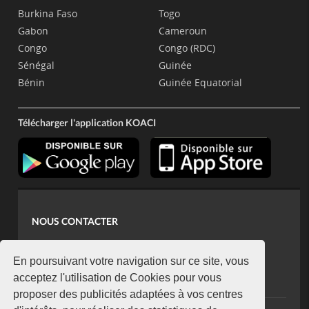
Burkina Faso
Togo
Gabon
Cameroun
Congo
Congo (RDC)
Sénégal
Guinée
Bénin
Guinée Equatorial
Télécharger l'application KOACI
NOUS CONTACTER
contact@koaci.com
koaci@yahoo.fr
En poursuivant votre navigation sur ce site, vous
+225 07 08 85 52 93
acceptez l'utilisation de Cookies pour vous
proposer des publicités adaptées à vos centres