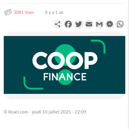
3081 Vues
Il y a 1 an
Partager
Facebook
Twitter
Email
Gmail
Messen
W
© Koaci.com - jeudi 10 juillet 2025 - 22:09