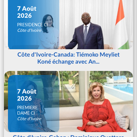
7 Août
2026
PRESIDENCE CI
Côte d'Ivoire
Côte d'Ivoire-Canada: Tiémoko Meyliet
Koné échange avec An...
7 Août
2026
PREMIERE
DAME CI
Côte d'Ivoire