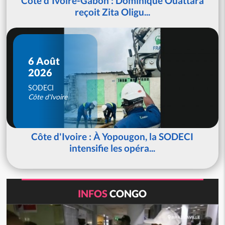
Côte d'Ivoire-Gabon : Dominique Ouattara
reçoit Zita Oligu...
6 Août
2026
SODECI
Côte d'Ivoire
Côte d'Ivoire : À Yopougon, la SODECI
intensifie les opéra...
INFOS
CONGO