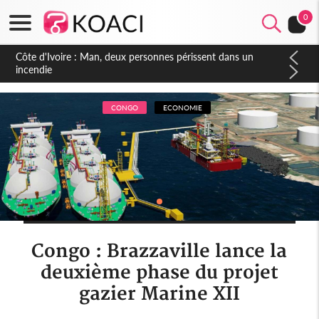
0
Côte d'Ivoire : Séileu, la célébration de la fête nationale
transformée en vaste campagne contre les produits
dépigmentants dangereux
CONGO
ECONOMIE
Congo : Brazzaville lance la
deuxième phase du projet
gazier Marine XII