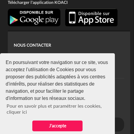
Télécharger l'application KOACI
NOUS CONTACTER
contact@koaci.com
koaci@yahoo.fr
En poursuivant votre navigation sur ce site, vous
+225 07 08 85 52 93
acceptez l'utilisation de Cookies pour vous
proposer des publicités adaptées à vos centres
d'intérêts, pour réaliser des statistiques de
NEWSLETTER
navigation, et pour faciliter le partage
Restez connecté via notre newsletter
d'information sur les réseaux sociaux.
S'abonner
Pour en savoir plus et paramétrer les cookies,
Se désabonner
cliquer ici
J'accepte