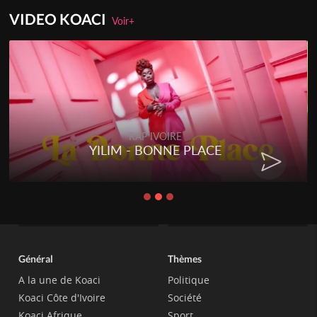
VIDEO KOACI
Voir+
RAP IVOIRE
YILIM - BONNE PLACE
Général
Thèmes
A la une de Koaci
Politique
Koaci Côte d'Ivoire
Société
Koaci Afrique
Sport