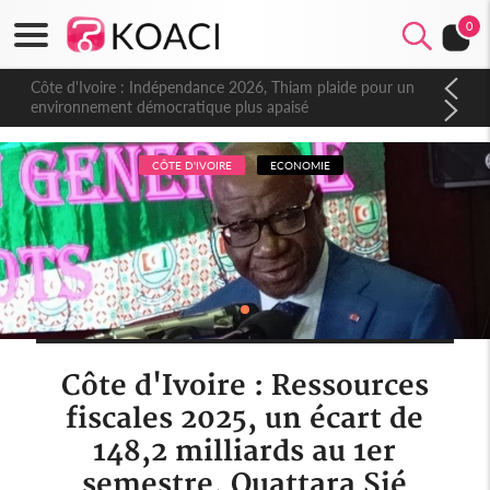
0
Côte d'Ivoire : Indépendance 2026, Thiam plaide pour un
environnement démocratique plus apaisé
CÔTE D'IVOIRE
ECONOMIE
Côte d'Ivoire : Ressources
fiscales 2025, un écart de
148,2 milliards au 1er
semestre, Ouattara Sié