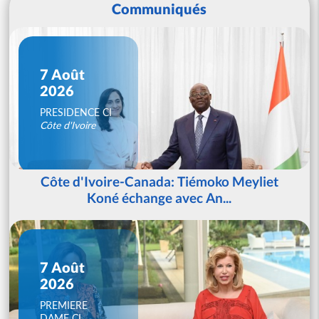
Communiqués
7 Août
2026
PRESIDENCE CI
Côte d'Ivoire
Côte d'Ivoire-Canada: Tiémoko Meyliet
Koné échange avec An...
7 Août
2026
PREMIERE
DAME CI