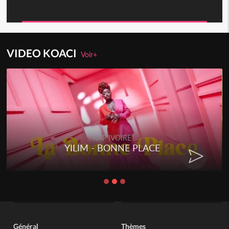
VIDEO KOACI
Voir+
RAP IVOIRE
YILIM - BONNE PLACE
Général
Thèmes