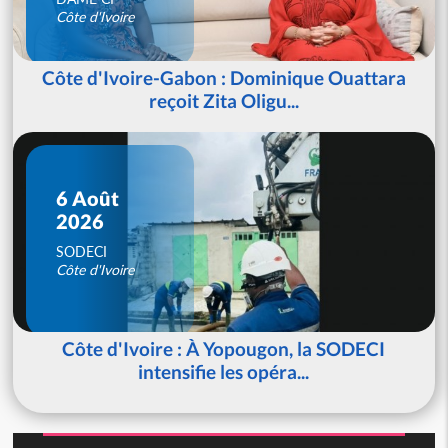
Côte d'Ivoire
Côte d'Ivoire-Gabon : Dominique Ouattara
reçoit Zita Oligu...
6 Août
2026
SODECI
Côte d'Ivoire
Côte d'Ivoire : À Yopougon, la SODECI
intensifie les opéra...