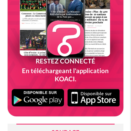
RESTEZ CONNECTÉ
En téléchargeant l'application
KOACI.