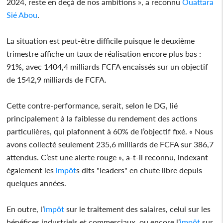
2024, reste en deçà de nos ambitions », a reconnu
Ouattara
Sié Abou
.
La situation est peut-être difficile puisque le deuxième
trimestre affiche un taux de réalisation encore plus bas :
91%, avec 1404,4 milliards FCFA encaissés sur un objectif
de 1542,9 milliards de FCFA.
Cette contre-performance, serait, selon le DG, lié
principalement à la faiblesse du rendement des actions
particulières, qui plafonnent à 60% de l’objectif fixé. « Nous
avons collecté seulement 235,6 milliards de FCFA sur 386,7
attendus. C’est une alerte rouge », a-t-il reconnu, indexant
également les
impôt
s dits "leaders" en chute libre depuis
quelques années.
En outre, l’
impôt
sur le traitement des salaires, celui sur les
bénéfices industriels et commerciaux, ou encore l’
impôt
sur