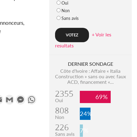
Oui
Non
Sans avis
annonceurs,
e
+ Voir les
resultats
DERNIER SONDAGE
Côte d'Ivoire : Affaire « Italia
Construction » sans ou avec faux
ACD, financement «...
2355
69%
k
tter
Email
Gmail
Messenger
WhatsApp
Oui
808
24%
Non
226
7%
Sans avis