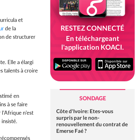
rricula et
RESTEZ CONNECTÉ
ur
de la
on de structurer
En téléchargeant
l'application KOACI.
. Elle a élargi
es talents à croire
estimé en
SONDAGE
ns à se faire
Côte d'Ivoire: Etes-vous
l’Afrique n’est
surpris par le non-
insisté.
renouvellement du contrat de
Emerse Faé ?
é récompensés