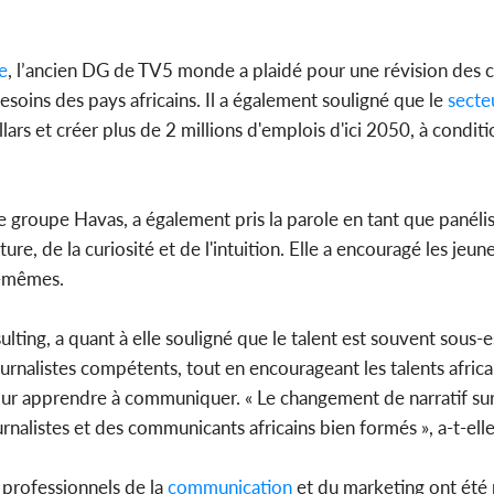
e
, l’ancien DG de TV5 monde a plaidé pour une révision des cu
soins des pays africains. Il a également souligné que le
secte
lars et créer plus de 2 millions d'emplois d'ici 2050, à conditi
 groupe Havas, a également pris la parole en tant que panéliste
ture, de la curiosité et de l'intuition. Elle a encouragé les jeun
x-mêmes.
ting, a quant à elle souligné que le talent est souvent sous-
rnalistes compétents, tout en encourageant les talents africai
ur apprendre à communiquer. « Le changement de narratif sur 
rnalistes et des communicants africains bien formés », a-t-elle 
 professionnels de la
communication
et du marketing ont ét