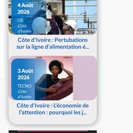
4 Août
2026
CIE
Côte
d'Ivoire
Côte d'Ivoire : Pertubations
sur la ligne d'alimentation é...
3 Août
2026
TECNO
Côte
d'Ivoire
Côte d'Ivoire : L'économie de
l'attention : pourquoi les j...