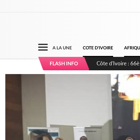
A LA UNE
COTE D'IVOIRE
AFRIQ
Côte d'Ivoire : À A
FLASH INFO
développement de