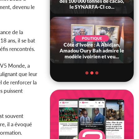
Ouattara accorde
des 100 000 tonnes de cacao,
ment, devenu le
âce à 4 661...
le SYNARFA-CI co...
tance de la
POLITIQUE
d'Ivoire : 66è
POLITIQUE
18 ans, il se bat
versaire de
Côte d'Ivoire : À Abidjan,
éfis rencontrés.
ndance, Alassane
Amadou Oury Bah admire le
ara prome...
modèle ivoirien et veu...
e TV5 Monde, a
ulignant que leur
el de renforcer la
ls puissent
est souvent
re, il a évoqué
formation.