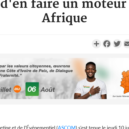
n d'en faire un moteu
Afrique
Partager
Faceboo
Twi
Côte d'I
promet des
les dégu
Côte d'Ivoi
ting et de l’Événementiel (
ASCOM
) s'est tenue le jeudi 10 j