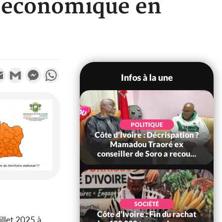
r économique en
k
tter
Email
Gmail
Messenger
WhatsApp
Infos à la une
SOCIÉTÉ
POLITIQUE
voire : Ouattara
Côte d'Ivoire : Décrispation ?
 sanctions contre
Mamadou Traoré ex
erpissements i...
conseiller de Soro a recou...
POLITIQUE
SOCIÉTÉ
re : Fête nationale,
Côte d'Ivoire : Fin du rachat
uillet 2025 à