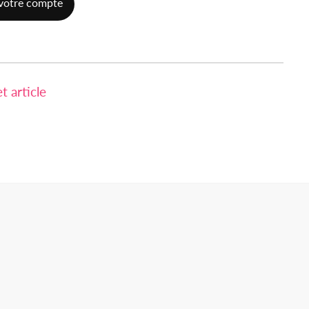
votre compte
 article