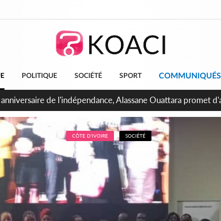
COMMUNIQUÉS
UE
POLITIQUE
SOCIÉTÉ
SPORT
bidjan, Amadou Oury Bah admire le modèle ivoirien et veut s'e
 la Guinée
CÔTE D'IVOIRE
SOCIÉTÉ