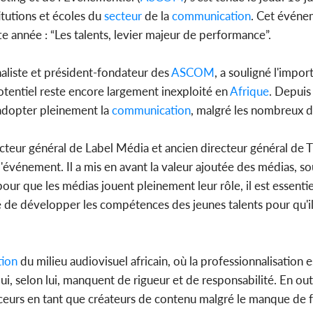
Alassane 
itutions et écoles du
secteur
de la
communication
. Cet événe
la gr
te année : “Les talents, levier majeur de performance”.
aliste et président-fondateur des
ASCOM
, a souligné l'impor
Côte 
tentiel reste encore largement inexploité en
Afrique
. Depuis 
anni
 adopter pleinement la
communication
, malgré les nombreux d
l'indépe
Ouatt
directeur général de Label Média et ancien directeur général d
'événement. Il a mis en avant la valeur ajoutée des médias, so
, pour que les médias jouent pleinement leur rôle, il est essenti
sité de développer les compétences des jeunes talents pour qu'i
tion
du milieu audiovisuel africain, où la professionnalisation 
i, selon lui, manquent de rigueur et de responsabilité. En out
uenceurs en tant que créateurs de contenu malgré le manque de 