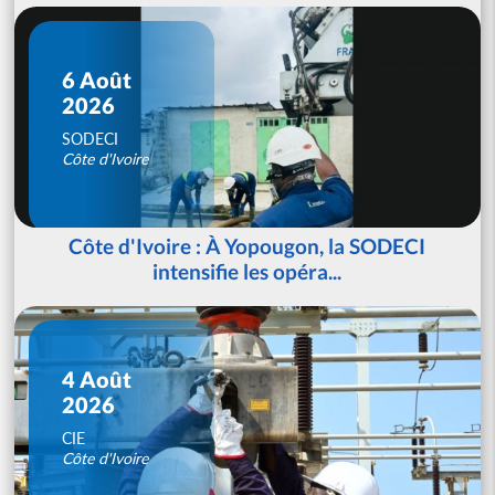
6 Août
2026
SODECI
Côte d'Ivoire
Côte d'Ivoire : À Yopougon, la SODECI
intensifie les opéra...
4 Août
2026
CIE
Côte d'Ivoire