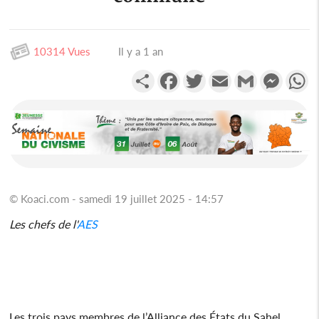
10314 Vues
Il y a 1 an
Partager
Facebook
Twitter
Email
Gmail
Messen
W
© Koaci.com - samedi 19 juillet 2025 - 14:57
Les chefs de l'
AES
Les trois pays membres de l’Alliance des États du Sahel