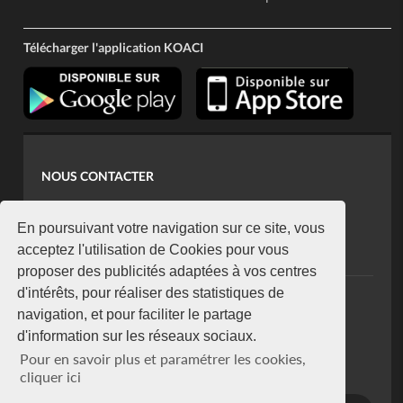
Télécharger l'application KOACI
NOUS CONTACTER
contact@koaci.com
koaci@yahoo.fr
En poursuivant votre navigation sur ce site, vous
+225 07 08 85 52 93
acceptez l'utilisation de Cookies pour vous
proposer des publicités adaptées à vos centres
d'intérêts, pour réaliser des statistiques de
NEWSLETTER
navigation, et pour faciliter le partage
Restez connecté via notre newsletter
d'information sur les réseaux sociaux.
S'abonner
Pour en savoir plus et paramétrer les cookies,
Se désabonner
cliquer ici