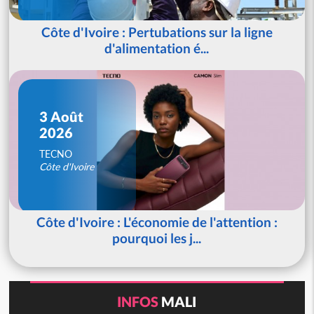
Côte d'Ivoire : Pertubations sur la ligne
d'alimentation é...
3 Août
2026
TECNO
Côte d'Ivoire
Côte d'Ivoire : L'économie de l'attention :
pourquoi les j...
INFOS
MALI