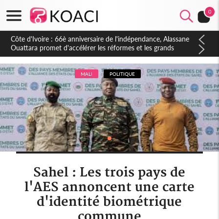
0
Côte d'Ivoire : À Abidjan, Amadou Oury Bah admire le modèle
ivoirien et veut s'en inspirer pour accélérer le développement
de la Guinée
MALI
POLITIQUE
Sahel : Les trois pays de
l'AES annoncent une carte
d'identité biométrique
commune