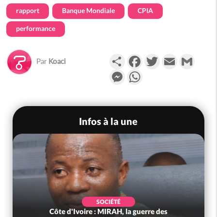
rapport
Banque Mondiale
CPIA
performance
Partager
Facebook
Twitter
Email
Gmail
Par
Koaci
Messenger
WhatsApp
Infos à la une
SOCIÉTÉ
Côte d'Ivoire : MIRAH, la guerre des