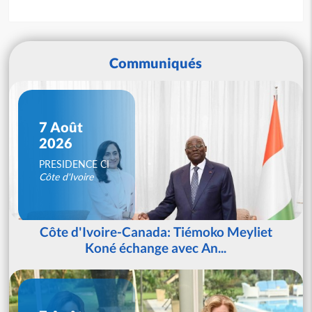
Communiqués
7 Août
2026
PRESIDENCE CI
Côte d'Ivoire
Côte d'Ivoire-Canada: Tiémoko Meyliet
Koné échange avec An...