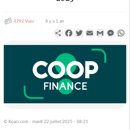
4792 Vues
Il y a 1 an
Partager
Facebook
Twitter
Email
Gmail
Messen
W
© Koaci.com - mardi 22 juillet 2025 - 08:21