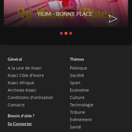
RAP IVOIRE
YILIM - BONNE PLACE
Général
Thèmes
A la une de Koaci
Politique
Koaci Côte d'Ivoire
Société
Koaci Afrique
Sport
Archives Koaci
Economie
Conditions d'utilisation
Culture
Contacts
Technologie
Tribune
Besoin d'aide ?
Evènement
Se Connecter
Santé