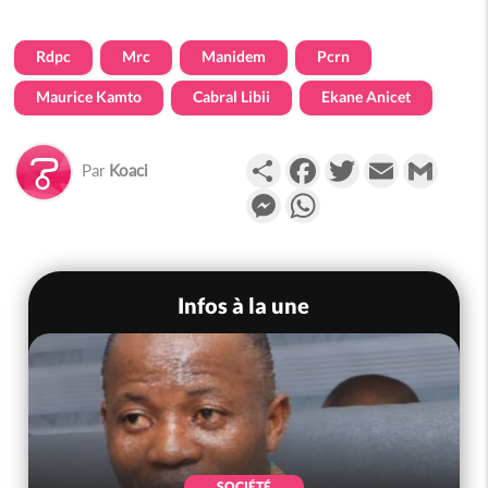
Rdpc
Mrc
Manidem
Pcrn
Maurice Kamto
Cabral Libii
Ekane Anicet
Partager
Facebook
Twitter
Email
Gmail
Par
Koaci
Messenger
WhatsApp
Infos à la une
SOCIÉTÉ