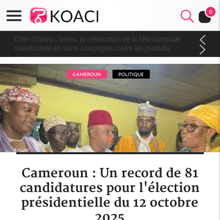
0
Côte d'Ivoire : Séileu, la célébration de la fête nationale
transformée en vaste campagne contre les produits
dépigmentants dangereux
CAMEROUN
POLITIQUE
Cameroun : Un record de 81
candidatures pour l'élection
présidentielle du 12 octobre
2025