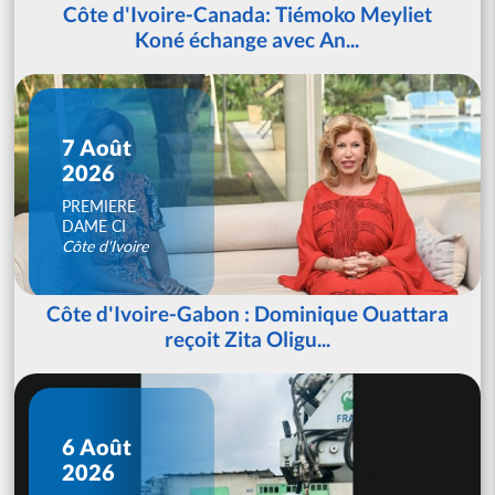
Côte d'Ivoire-Canada: Tiémoko Meyliet
Koné échange avec An...
7 Août
2026
PREMIERE
DAME CI
Côte d'Ivoire
Côte d'Ivoire-Gabon : Dominique Ouattara
reçoit Zita Oligu...
6 Août
2026