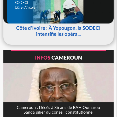
SODECI
Côte d'Ivoire
Côte d'Ivoire : À Yopougon, la SODECI
intensifie les opéra...
INFOS
CAMEROUN
Cameroun : Décès à 86 ans de BAH Oumarou
Sanda pilier du conseil constitutionnel