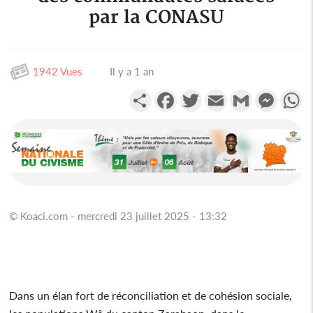
par la CONASU
1942 Vues
Il y a 1 an
Partager
Facebook
Twitter
Email
Gmail
Messen
W
© Koaci.com - mercredi 23 juillet 2025 - 13:32
Dans un élan fort de réconciliation et de cohésion sociale,