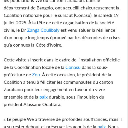
les populations Wê du canton Zarabaon, dans le
département de Bangolo, ont accueilli chaleureusement la
Coalition nationale pour le sursaut (Conasu), le samedi 19
juillet 2025. À la tête de cette organisation de la société
civile, le Dr
Zanga
Coulibaly
est venu saluer la résilience
d’un peuple longtemps éprouvé par les décennies de crises
qu’a connues la Côte d’Ivoire.
Cette visite s’inscrit dans le cadre de l’installation officielle
de la Coordination locale de la
Conasu
dans la sous-
préfecture de
Zou
. À cette occasion, le président de la
Coalition a tenu à féliciter les communautés du canton
Zarabaon pour leur engagement en faveur du vivre-
ensemble et de la
paix
durable, sous l’impulsion du
président Alassane Ouattara.
« Le peuple Wê a traversé de profondes souffrances, mais il
a su rester debout et préserver les acquis de la
paix
. Nous