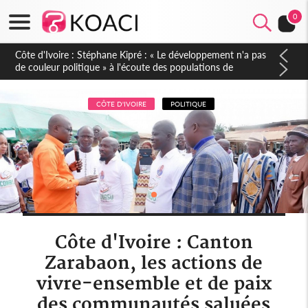
0
Mali : Les FAMa accueillent 254 anciens combattants issus de
groupes armés
CÔTE D'IVOIRE
POLITIQUE
Côte d'Ivoire : Canton
Zarabaon, les actions de
vivre-ensemble et de paix
des communautés saluées