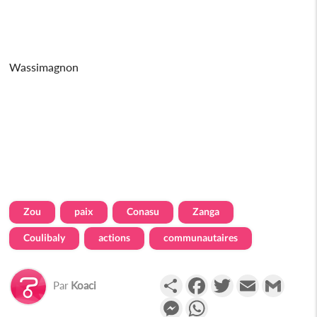
Wassimagnon
Zou
paix
Conasu
Zanga
Coulibaly
actions
communautaires
Partager
Facebook
Twitter
Email
Gmail
Par
Koaci
Messenger
WhatsApp