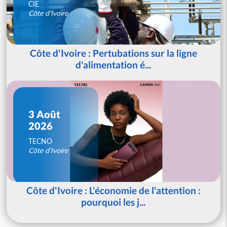
CIE
Côte d'Ivoire
Côte d'Ivoire : Pertubations sur la ligne
d'alimentation é...
3 Août
2026
TECNO
Côte d'Ivoire
Côte d'Ivoire : L'économie de l'attention :
pourquoi les j...