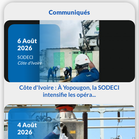
Communiqués
6 Août
2026
SODECI
Côte d'Ivoire
Côte d'Ivoire : À Yopougon, la SODECI
intensifie les opéra...
4 Août
2026