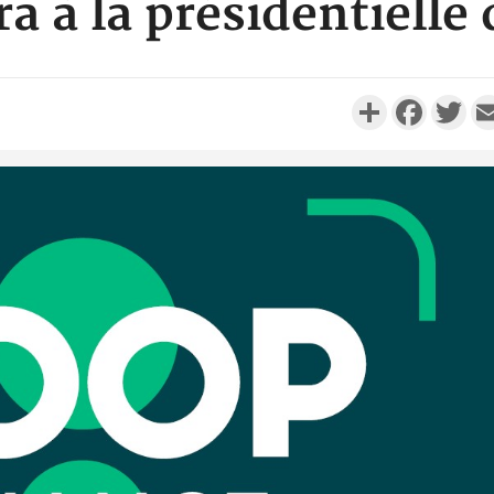
a à la présidentielle
Partager
Faceboo
Twi
Côte d'Iv
Comma
Djahan N
Côte d'
résidue
sociétés