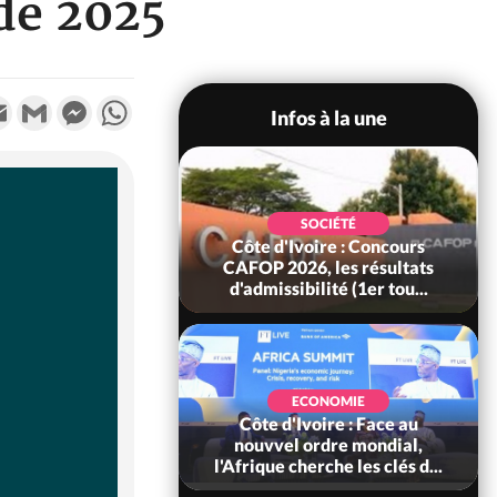
 de 2025
k
tter
Email
Gmail
Messenger
WhatsApp
Infos à la une
SOCIÉTÉ
oire : Leleblé, le
SOCIÉTÉ
ndant KOUAME
Côte d'Ivoire : Concours
orbert, Nouveau
CAFOP 2026, les résultats
Sous-...
d'admissibilité (1er tou...
SOCIÉTÉ
Ivoire : Stocks
ECONOMIE
ls de cacao, des
Côte d'Ivoire : Face au
 coopératives et
nouvvel ordre mondial,
ach...
l'Afrique cherche les clés d...