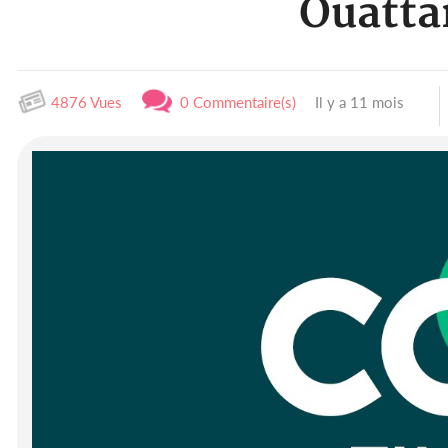
Ouattar
4876 Vues
0 Commentaire(s)
Il y a 11 mois