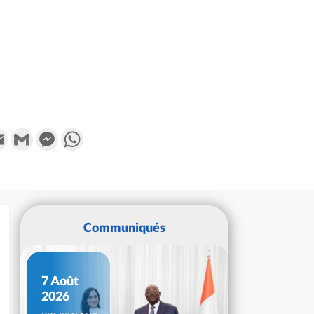
k
tter
Email
Gmail
Messenger
WhatsApp
Communiqués
7 Août
2026