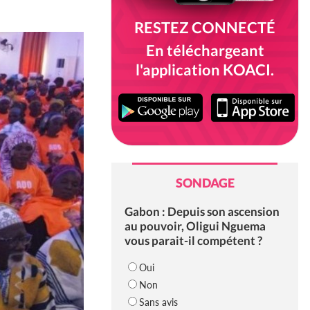
RESTEZ CONNECTÉ
En téléchargeant
l'application KOACI.
SONDAGE
Gabon : Depuis son ascension
au pouvoir, Oligui Nguema
vous parait-il compétent ?
Oui
Non
Sans avis