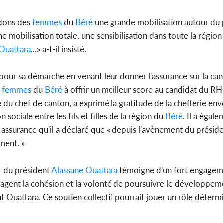
dons des
femmes
du
Béré
une grande mobilisation autour du 
e mobilisation totale, une sensibilisation dans toute la région 
Ouattara
...» a-t-il insisté.
pour sa démarche en venant leur donner l'assurance sur la ca
femmes
du
Béré
à offrir un meilleur score au candidat du R
u chef de canton, a exprimé la gratitude de la chefferie env
sociale entre les fils et filles de la région du
Béré
. Il a égal
ec assurance qu'il a déclaré que « depuis l'avènement du présid
ment. »
r du président
Alassane Ouattara
témoigne d'un fort engagem
agent la cohésion et la volonté de poursuivre le développeme
nt Ouattara. Ce soutien collectif pourrait jouer un rôle détermi