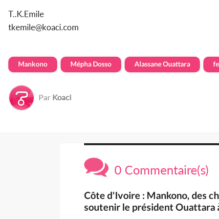
T..K.Emile
tkemile@koaci.com
Mankono
Mépha Dosso
Alassane Ouattara
f
Par
Koaci
0 Commentaire(s)
Côte d'Ivoire : Mankono, des c
soutenir le président Ouattara 