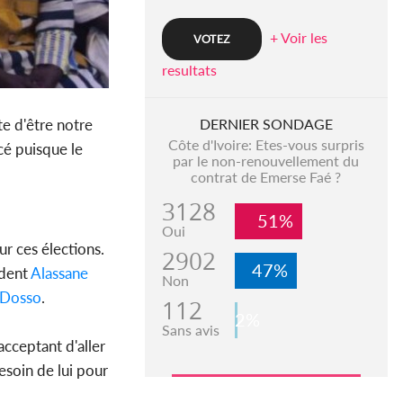
+ Voir les
resultats
DERNIER SONDAGE
e d'être notre
Côte d'Ivoire: Etes-vous surpris
cé puisque le
par le non-renouvellement du
contrat de Emerse Faé ?
3128
51%
Oui
ur ces élections.
2902
47%
ident
Alassane
Non
Dosso
.
112
2%
Sans avis
 acceptant d'aller
esoin de lui pour