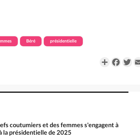
emmes
Béré
présidentielle
Partager
Faceboo
Twi
hefs coutumiers et des femmes s'engagent à
à la présidentielle de 2025