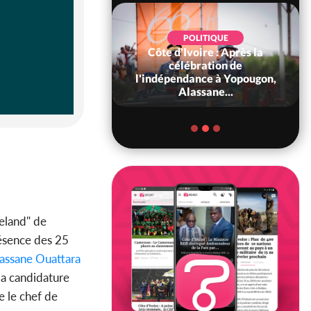
POLITIQUE
Côte d'Ivoire : Après la
POLITIQUE
oire : Diplomatie,
célébration de
 consolide ses
l'indépendance à Yopougon,
ts avec New Del...
Alassane...
eland" de
résence des 25
assane Ouattara
la candidature
e le chef de