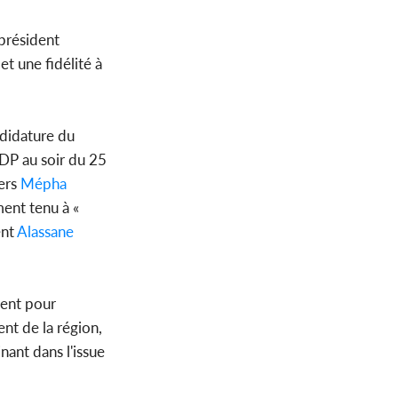
président
et une fidélité à
ndidature du
HDP au soir du 25
ers
Mépha
ement tenu à «
ent
Alassane
ent pour
nt de la région,
nant dans l'issue