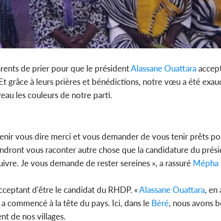
ents de prier pour que le président
Alassane Ouattara
accept
t grâce à leurs prières et bénédictions, notre vœu a été exau
eau les couleurs de notre parti.
 venir vous dire merci et vous demander de vous tenir prêts po
ndront vous raconter autre chose que la candidature du prés
suivre. Je vous demande de rester sereines », a rassuré
Mépha 
acceptant d'être le candidat du RHDP. «
Alassane Ouattara
, en
l a commencé à la tête du pays. Ici, dans le
Béré
, nous avons b
t de nos villages.