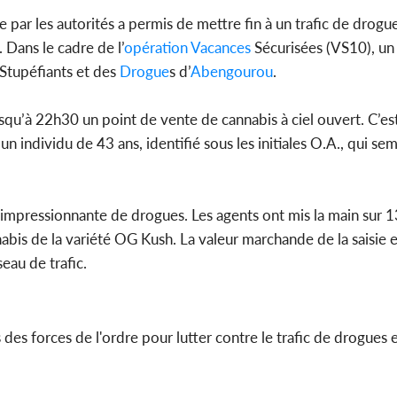
ar les autorités a permis de mettre fin à un trafic de drogu
. Dans le cadre de l’
opération
Vacances
Sécurisées (VS10), un 
Stupéfiants et des
Drogue
s d’
Abengourou
.
Côte d'Ivoi
Mamad
conseiller
usqu’à 22h30 un point de vente de cannabis à ciel ouvert. C’es
 un individu de 43 ans, identifié sous les initiales O.A., qui sem
té impressionnante de drogues. Les agents ont mis la main sur 1
abis de la variété OG Kush. La valeur marchande de la saisie 
eau de trafic.
 des forces de l'ordre pour lutter contre le trafic de drogues e