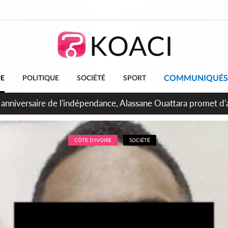
COMMUNIQUÉS
UE
POLITIQUE
SOCIÉTÉ
SPORT
bidjan, Amadou Oury Bah admire le modèle ivoirien et veut s'e
 la Guinée
CÔTE D'IVOIRE
SOCIÉTÉ