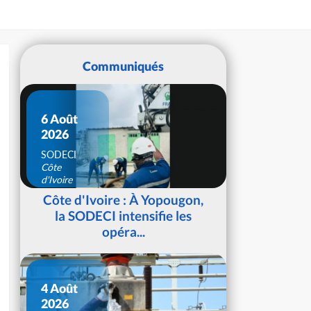
Communiqués
6 Août
2026
SODECI
Côte
d'Ivoire
Côte d'Ivoire : À Yopougon,
la SODECI intensifie les
opéra...
4 Août
2026