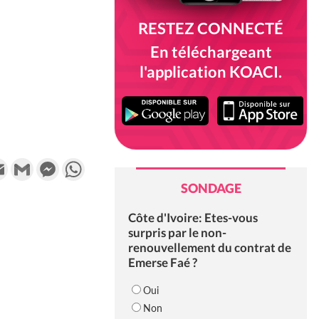
RESTEZ CONNECTÉ
En téléchargeant
l'application KOACI.
k
tter
Email
Gmail
Messenger
WhatsApp
SONDAGE
Côte d'Ivoire: Etes-vous
surpris par le non-
renouvellement du contrat de
Emerse Faé ?
Oui
Non