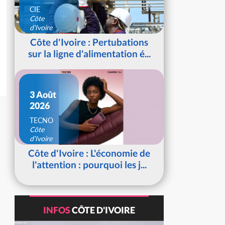
CIE
Côte
d'Ivoire
Côte d'Ivoire : Pertubations
sur la ligne d'alimentation é...
3 Août
2026
TECNO
Côte
d'Ivoire
Côte d'Ivoire : L'économie de
l'attention : pourquoi les j...
INFOS
CÔTE D'IVOIRE