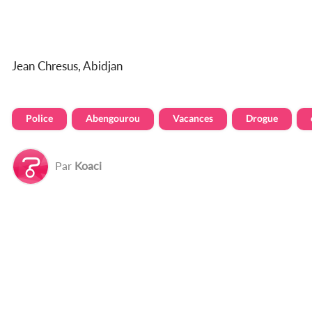
Jean Chresus, Abidjan
Police
Abengourou
Vacances
Drogue
Par
Koaci