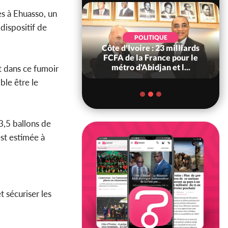
es à Ehuasso, un
dispositif de
POLITIQUE
POLITIQUE
re : Décrispation ?
Côte d'Ivoire : 23 milliards
ou Traoré ex
FCFA de la France pour le
 de Soro a recou...
métro d'Abidjan et l...
t dans ce fumoir
ble être le
3,5 ballons de
est estimée à
t sécuriser les