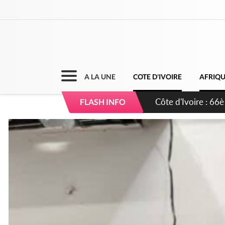
A LA UNE
COTE D'IVOIRE
AFRIQ
Côte d'Ivoire : À A
FLASH INFO
développement de