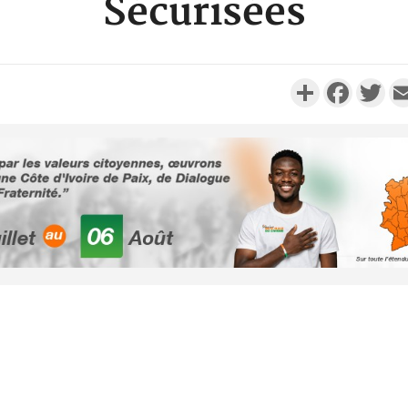
Sécurisées
Partager
Faceboo
Twi
Côte d'Ivoi
Alassane 
la gr
Côte 
anni
l'indépe
Ouatt