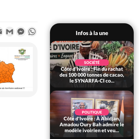
k
tter
Email
Gmail
Messenger
WhatsApp
Infos à la une
POLITIQUE
SOCIÉTÉ
re : Fête nationale,
Côte d'Ivoire : Fin du rachat
Ouattara accorde
des 100 000 tonnes de cacao,
âce à 4 661...
le SYNARFA-CI co...
POLITIQUE
d'Ivoire : 66è
POLITIQUE
versaire de
Côte d'Ivoire : À Abidjan,
ndance, Alassane
Amadou Oury Bah admire le
ara prome...
modèle ivoirien et veu...