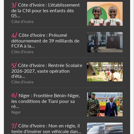
3/
Côte d'Ivoire : L'établissement
de la CNI pour les enfants dès
05...
Côte d'Ivoire
4/
Côte d'Ivoire : Présumé
détournement de 39 milliards de
FCFA à la...
Côte d'Ivoire
5/
Côte d'Ivoire : Rentrée Scolaire
2026-2027, vaste opération
d'éta...
Côte d'Ivoire
6/
Niger : Frontière Bénin-Niger,
les conditions de Tiani pour sa
ré...
Niger
7/
Côte d'Ivoire : Non en règle, il
tente d'insérer son véhicule dan...