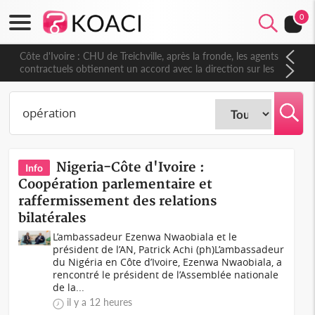
0
Côte d'Ivoire : CHU de Treichville, après la fronde, les agents
contractuels obtiennent un accord avec la direction sur les
arriérés du SMIG 2023
Nigeria-Côte d'Ivoire :
Info
Coopération parlementaire et
raffermissement des relations
bilatérales
L’ambassadeur Ezenwa Nwaobiala et le
président de l’AN, Patrick Achi (ph)L’ambassadeur
du Nigéria en Côte d’Ivoire, Ezenwa Nwaobiala, a
rencontré le président de l’Assemblée nationale
de la...
il y a 12 heures