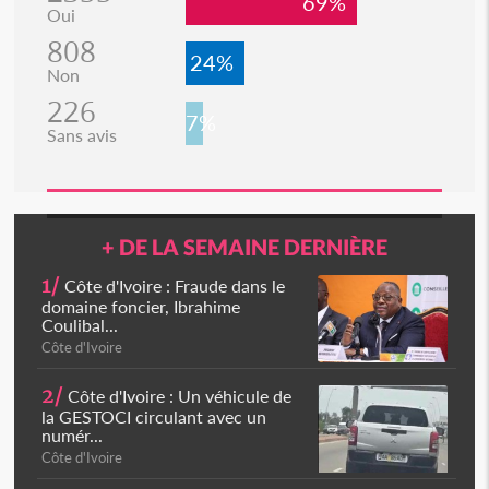
69%
Oui
808
24%
Non
226
7%
Sans avis
+ DE LA SEMAINE DERNIÈRE
1/
Côte d'Ivoire : Fraude dans le
domaine foncier, Ibrahime
Coulibal...
Côte d'Ivoire
2/
Côte d'Ivoire : Un véhicule de
la GESTOCI circulant avec un
numér...
Côte d'Ivoire