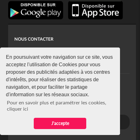
NOUS CONTACTER
contact@koaci.com
koaci@yahoo.fr
En poursuivant votre navigation sur ce site, vous
+225 07 08 85 52 93
acceptez l'utilisation de Cookies pour vous
proposer des publicités adaptées à vos centres
d'intérêts, pour réaliser des statistiques de
NEWSLETTER
navigation, et pour faciliter le partage
Restez connecté via notre newsletter
d'information sur les réseaux sociaux.
S'abonner
Pour en savoir plus et paramétrer les cookies,
Se désabonner
cliquer ici
J'accepte