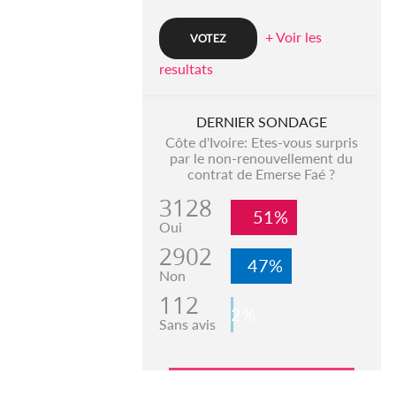
+ Voir les
resultats
DERNIER SONDAGE
Côte d'Ivoire: Etes-vous surpris
par le non-renouvellement du
contrat de Emerse Faé ?
3128
51%
Oui
2902
47%
Non
112
2%
Sans avis