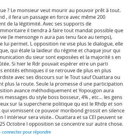
gue ? Le monsieur veut mourir au pouvoir prêt à tout.
d , il fera un passage en force avec même 200
nt de la légitimité. Avec ses supports de
inoritaire il tiendra à faire tout mandat possible que
 vie (le mensonge n aura pas tenu face au temps),
e lui permet. L opposition ne vise plus le dialogue, elle
que, qui étale la laideur du régime et chaque jour qui
munication du sieur sont exposées et la majorité s en
tée. Si hier le Rdr pouvait espérer etre un parti
 entités ethniques il se retrouve de plus en plus
diste avec ses discours sur le Tout sauf Ouattara ou
t plus la route. Seule la promesse d une participation
osition avance méthodiquement et Yopougon aura
les messages du style boss bosseur, 4% , etc… les gens
yeux sur la supercherie politique qu est le Rhdp et son
x qui vomissent ce pouvoir moribond grossit en silence
n l intérieur sera visite.. Ouattara et sa CEI peuvent se
 25 Octobre l opposition se concentre sur autre chose.
s connecter pour répondre