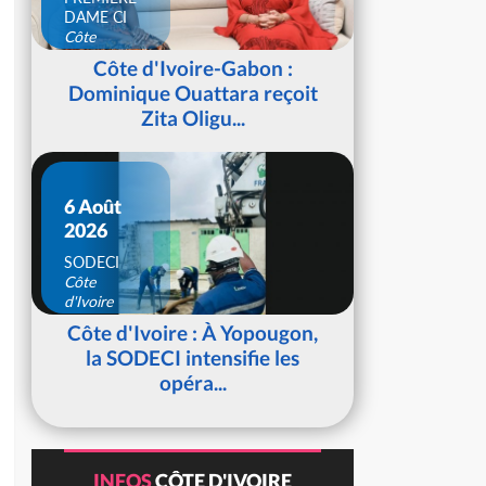
DAME CI
Côte
d'Ivoire
Côte d'Ivoire-Gabon :
Dominique Ouattara reçoit
Zita Oligu...
6 Août
2026
SODECI
Côte
d'Ivoire
Côte d'Ivoire : À Yopougon,
la SODECI intensifie les
opéra...
INFOS
CÔTE D'IVOIRE