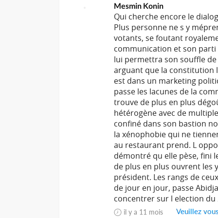
Mesmin Konin
Qui cherche encore le dialo
Plus personne ne s y mépren
votants, se foutant royaleme
communication et son parti m
lui permettra son souffle de
arguant que la constitution l
est dans un marketing politi
passe les lacunes de la com
trouve de plus en plus dégoû
hétérogène avec de multiples
confiné dans son bastion nor
la xénophobie qui ne tiennen
au restaurant prend. L opp
démontré qu elle pèse, fini 
de plus en plus ouvrent les 
président. Les rangs de ceu
de jour en jour, passe Abidja
concentrer sur l election du
Veuillez vou
il y a 11 mois