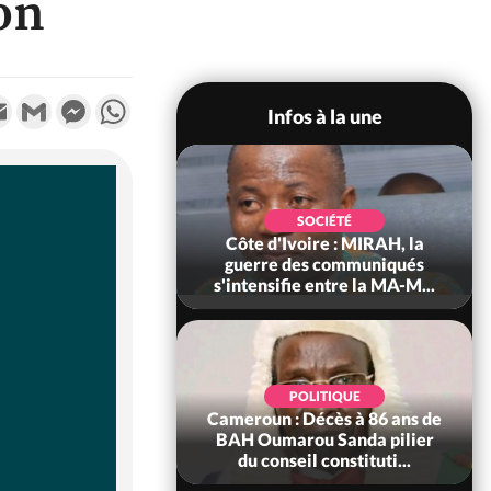
on
k
tter
Email
Gmail
Messenger
WhatsApp
Infos à la une
SOCIÉTÉ
SOCIÉTÉ
voire : Man, deux
Côte d'Ivoire : MIRAH, la
périssent dans un
guerre des communiqués
incendie
s'intensifie entre la MA-M...
SOCIÉTÉ
POLITIQUE
ire : Daloa, il tue
Cameroun : Décès à 86 ans de
ègue et cache 38
BAH Oumarou Sanda pilier
s dans une fo...
du conseil constituti...