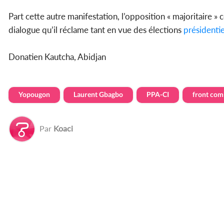
Part cette autre manifestation, l’opposition « majoritaire » 
dialogue qu’il réclame tant en vue des élections
présidentie
Donatien Kautcha, Abidjan
Yopougon
Laurent Gbagbo
PPA-CI
front co
Par
Koaci