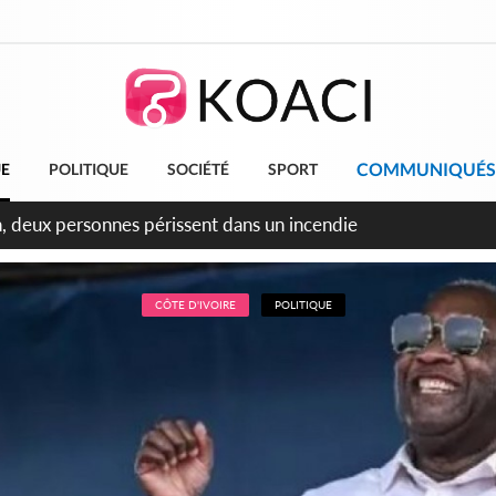
COMMUNIQUÉS
UE
POLITIQUE
SOCIÉTÉ
SPORT
leu, la célébration de la fête nationale transformée en vaste 
ngereux
CÔTE D'IVOIRE
POLITIQUE