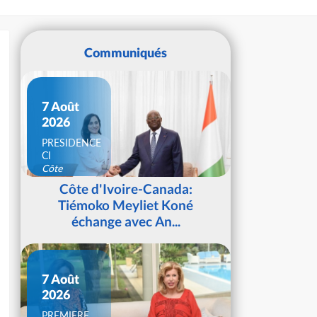
Communiqués
7 Août
2026
PRESIDENCE
CI
Côte
d'Ivoire
Côte d'Ivoire-Canada:
Tiémoko Meyliet Koné
échange avec An...
7 Août
2026
PREMIERE