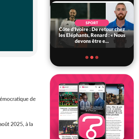
POLITIQUE
d'Ivoire : 66e
SPORT
versaire de
Côte d'Ivoire : De retour chez
ance, les Forces de
les Eléphants, Renard : « Nous
fense e...
devons être e...
 Démocratique de
août 2025, à la