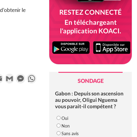
 d’obtenir le
RESTEZ CONNECTÉ
En téléchargeant
l'application KOACI.
k
tter
Email
Gmail
Messenger
WhatsApp
SONDAGE
Gabon : Depuis son ascension
au pouvoir, Oligui Nguema
vous parait-il compétent ?
Oui
Non
Sans avis