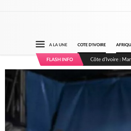
A LA UNE
COTE D'IVOIRE
AFRIQ
Côte d'Ivoire : Séi
FLASH INFO
dépigmentants da