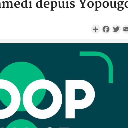
amedi depuis Yopoug
Partager
Faceboo
Twi
Côte d'I
personnes 
Côte d'Ivo
son coll
million