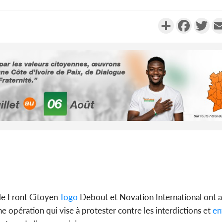
Partager
Faceboo
Twi
POLITIQUE
Côte d'Ivoire : Décrispation ?
Côte d'Ivo
Mamadou Traoré ex
FCFA de l
conseiller de Soro a recou...
métro d
SOCIÉTÉ
Côte d'Ivoire : Fin du rachat
Côte d'Iv
des 100 000 tonnes de cacao,
de fer aut
le SYNARFA-CI co...
le SYN
le Front Citoyen
Togo
Debout et Novation International ont 
 opération qui vise à protester contre les interdictions et
en