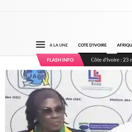
A LA UNE
COTE D'IVOIRE
AFRIQ
Côte d'Ivoire : MIR
FLASH INFO
prélèvement de 26 