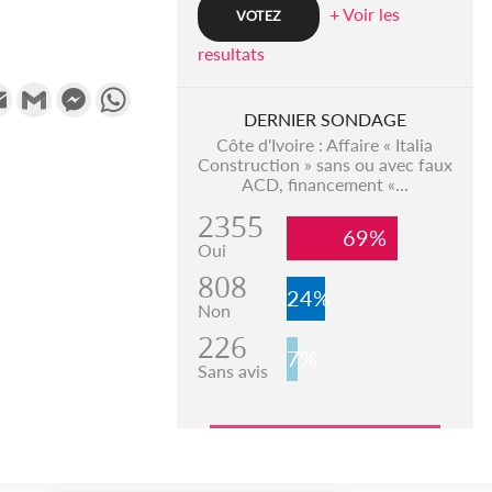
+ Voir les
resultats
k
tter
Email
Gmail
Messenger
WhatsApp
DERNIER SONDAGE
Côte d'Ivoire : Affaire « Italia
Construction » sans ou avec faux
ACD, financement «...
2355
69%
Oui
808
24%
Non
226
7%
Sans avis