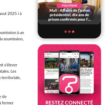
POLITIQUE
POLITIQUE
voire : Violences
Mali : Affaire de l'avion
aout 2025 i à
 à Kossandji (Mé)
présidentiel, dix ans de
it 03 morts, A...
prison confirmés pour l'...
soumission à un
 la soumission,
nt s’élever
tales. Les
territoriale,
e de
RESTEZ CONNECTÉ
à fermer