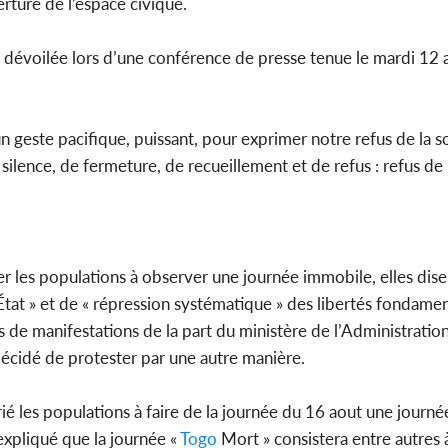
rture de l’espace civique.
POLITIQUE
Côte d'Ivoire : À Abidjan,
Côte d'I
 dévoilée lors d’une conférence de presse tenue le mardi 12 
Amadou Oury Bah admire le
tragiques
modèle ivoirien et veu...
ayant fa
 un geste pacifique, puissant, pour exprimer notre refus de la 
 silence, de fermeture, de recueillement et de refus : refus de
 les populations à observer une journée immobile, elles dise
État » et de « répression systématique » des libertés fondamen
s de manifestations de la part du ministère de l’Administration 
décidé de protester par une autre manière.
ié les populations à faire de la journée du 16 aout une journé
xpliqué que la journée «
Togo
Mort » consistera entre autres 