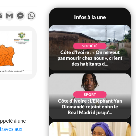
k
tter
Email
Gmail
Messenger
WhatsApp
Infos à la une
POLITIQUE
SOCIÉTÉ
ire : 23 milliards
Côte d'Ivoire : « On ne veut
a France pour le
pas mourir chez nous », crient
'Abidjan et l...
des habitants d...
SOCIÉTÉ
SPORT
oire : MIRAH, bras
Côte d'Ivoire : L'Eléphant Yan
our de la mutuelle,
Diomandé rejoint enfin le
HA-CI saisi...
Real Madrid jusqu'...
appelé à une
traves aux