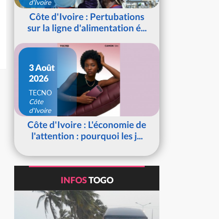
d'Ivoire
Côte d'Ivoire : Pertubations
sur la ligne d'alimentation é...
3 Août
2026
TECNO
Côte
d'Ivoire
Côte d'Ivoire : L'économie de
l'attention : pourquoi les j...
INFOS
TOGO