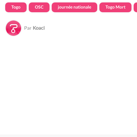
Togo
OSC
journée nationale
Togo Mort
Par
Koaci