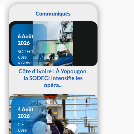
Communiqués
6 Août
2026
SODECI
Côte
d'Ivoire
Côte d'Ivoire : À Yopougon,
la SODECI intensifie les
opéra...
4 Août
2026
CIE
Côte