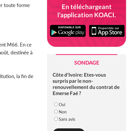
er toute forme
En téléchargeant
l'application KOACI.
ment M66. En ce
oût, destinée à
SONDAGE
Côte d'Ivoire: Etes-vous
tution, la fin de
surpris par le non-
renouvellement du contrat de
Emerse Faé ?
Oui
Non
Sans avis