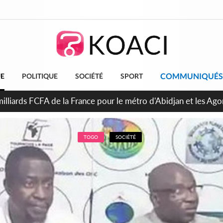
COMMUNIQUÉS
UE
POLITIQUE
SOCIÉTÉ
SPORT
AH, bras de fer autour de la mutuelle, le SYNHA-CI saisit la S
000 FCFA sur les salaires des agents
TOGO
SOCIÉTÉ