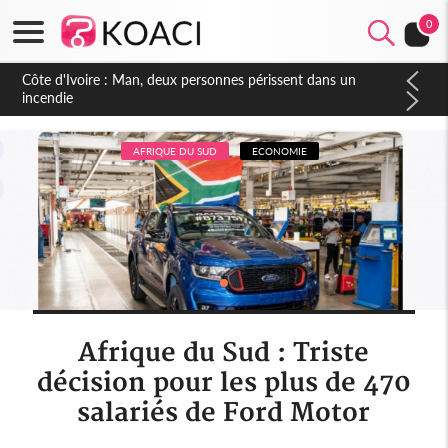
0
Côte d'Ivoire : Séileu, la célébration de la fête nationale
transformée en vaste campagne contre les produits
dépigmentants dangereux
AFRIQUE DU SUD
ECONOMIE
Afrique du Sud : Triste
décision pour les plus de 470
salariés de Ford Motor