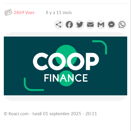
2869 Vues
Il y a 11 mois
Partager
Facebook
Twitter
Email
Gmail
Messen
W
© Koaci.com - lundi 01 septembre 2025 - 20:11