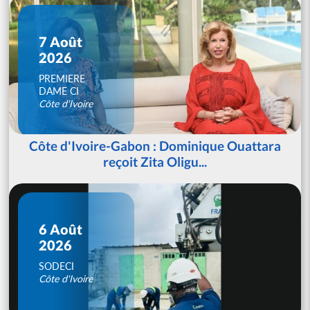
7 Août
2026
PREMIERE
DAME CI
Côte d'Ivoire
Côte d'Ivoire-Gabon : Dominique Ouattara
reçoit Zita Oligu...
6 Août
2026
SODECI
Côte d'Ivoire