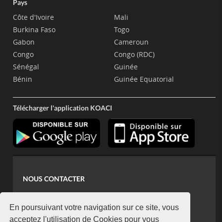
Pays
Côte d'Ivoire
Mali
Burkina Faso
Togo
Gabon
Cameroun
Congo
Congo (RDC)
Sénégal
Guinée
Bénin
Guinée Equatorial
Télécharger l'application KOACI
NOUS CONTACTER
contact@koaci.com
koaci@yahoo.fr
En poursuivant votre navigation sur ce site, vous
+225 07 08 85 52 93
acceptez l'utilisation de Cookies pour vous