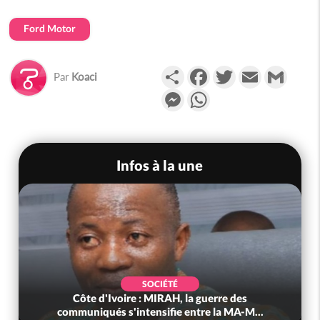
Ford Motor
Partager
Facebook
Twitter
Email
Gmail
Par
Koaci
Messenger
WhatsApp
Infos à la une
SOCIÉTÉ
Côte d'Ivoire : MIRAH, la guerre des
communiqués s'intensifie entre la MA-M...