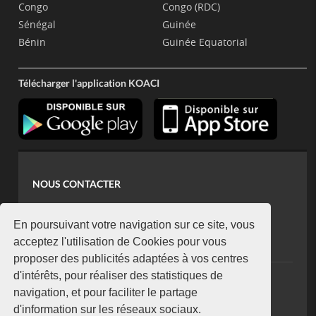
Congo
Congo (RDC)
Sénégal
Guinée
Bénin
Guinée Equatorial
Télécharger l'application KOACI
NOUS CONTACTER
contact@koaci.com
koaci@yahoo.fr
En poursuivant votre navigation sur ce site, vous
+225 07 08 85 52 93
acceptez l'utilisation de Cookies pour vous
proposer des publicités adaptées à vos centres
d'intérêts, pour réaliser des statistiques de
NEWSLETTER
navigation, et pour faciliter le partage
Restez connecté via notre newsletter
d'information sur les réseaux sociaux.