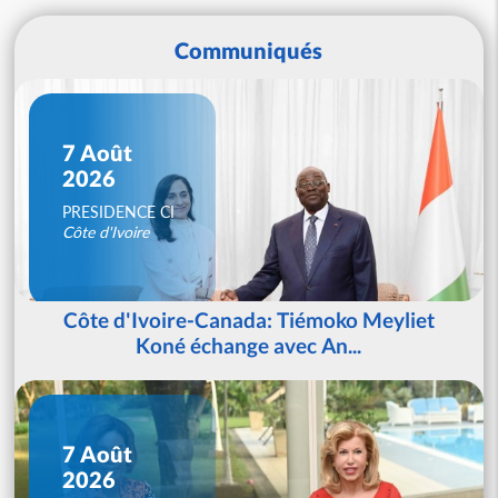
Communiqués
7 Août
2026
PRESIDENCE CI
Côte d'Ivoire
Côte d'Ivoire-Canada: Tiémoko Meyliet
Koné échange avec An...
7 Août
2026