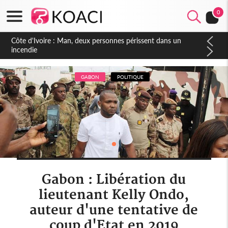
0
Côte d'Ivoire : Séileu, la célébration de la fête nationale
transformée en vaste campagne contre les produits
dépigmentants dangereux
GABON
POLITIQUE
Gabon : Libération du
lieutenant Kelly Ondo,
auteur d'une tentative de
coup d'Etat en 2019