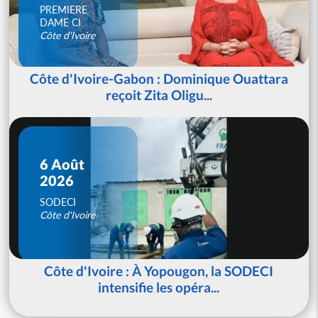
PREMIERE
DAME CI
Côte d'Ivoire
Côte d'Ivoire-Gabon : Dominique Ouattara
reçoit Zita Oligu...
6 Août
2026
SODECI
Côte d'Ivoire
Côte d'Ivoire : À Yopougon, la SODECI
intensifie les opéra...