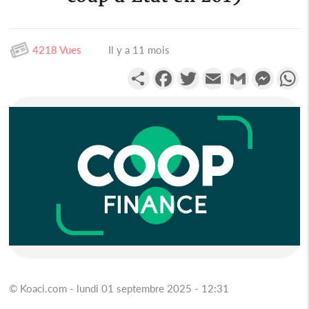
4218 Vues
Il y a 11 mois
Partager
Facebook
Twitter
Email
Gmail
Messen
W
© Koaci.com - lundi 01 septembre 2025 - 12:31