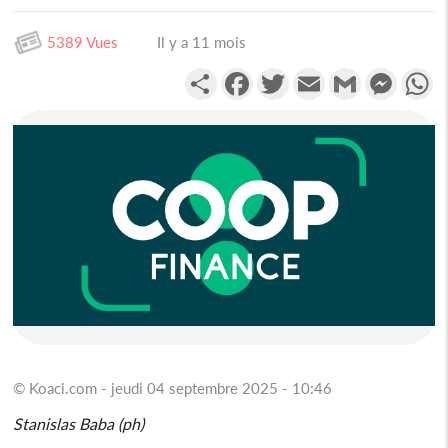
5389 Vues
Il y a 11 mois
Partager
Facebook
Twitter
Email
Gmail
Messen
W
© Koaci.com - jeudi 04 septembre 2025 - 10:46
Stanislas Baba (ph)