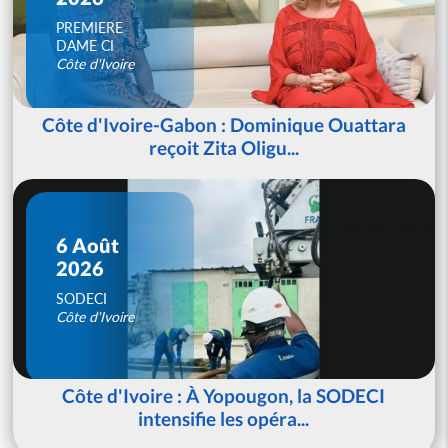
PREMIERE
DAME CI
Côte d'Ivoire
Côte d'Ivoire-Gabon : Dominique Ouattara
reçoit Zita Oligu...
6 Août
2026
SODECI
Côte d'Ivoire
Côte d'Ivoire : À Yopougon, la SODECI
intensifie les opéra...