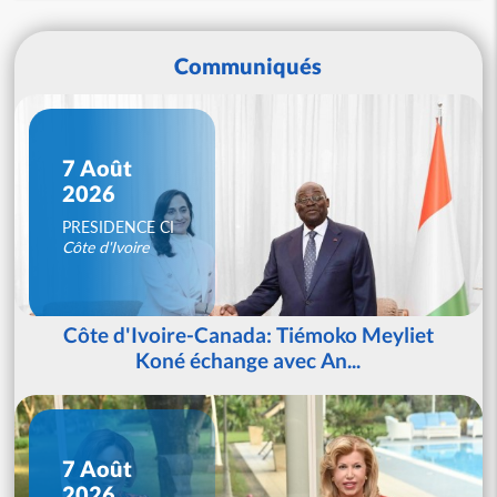
Communiqués
7 Août
2026
PRESIDENCE CI
Côte d'Ivoire
Côte d'Ivoire-Canada: Tiémoko Meyliet
Koné échange avec An...
7 Août
2026