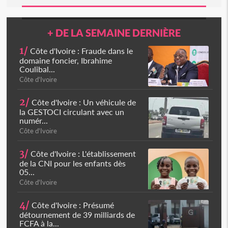
+ DE LA SEMAINE DERNIÈRE
1/
Côte d'Ivoire : Fraude dans le
domaine foncier, Ibrahime
Coulibal...
Côte d'Ivoire
2/
Côte d'Ivoire : Un véhicule de
la GESTOCI circulant avec un
numér...
Côte d'Ivoire
3/
Côte d'Ivoire : L'établissement
de la CNI pour les enfants dès
05...
Côte d'Ivoire
4/
Côte d'Ivoire : Présumé
détournement de 39 milliards de
FCFA à la...