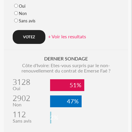
Oui
Non
Sans avis
+ Voir les resultats
DERNIER SONDAGE
Côte d'Ivoire: Etes-vous surpris par le non-
renouvellement du contrat de Emerse Faé ?
3128
51%
Oui
2902
47%
Non
112
2%
Sans avis