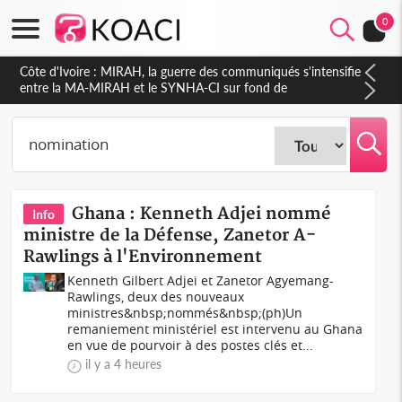
0
Côte d'Ivoire : Indépendance 2026, Thiam plaide pour un
environnement démocratique plus apaisé
Ghana : Kenneth Adjei nommé
Info
ministre de la Défense, Zanetor A-
Rawlings à l'Environnement
Kenneth Gilbert Adjei et Zanetor Agyemang-
Rawlings, deux des nouveaux
ministres&nbsp;nommés&nbsp;(ph)Un
remaniement ministériel est intervenu au Ghana
en vue de pourvoir à des postes clés et...
il y a 4 heures