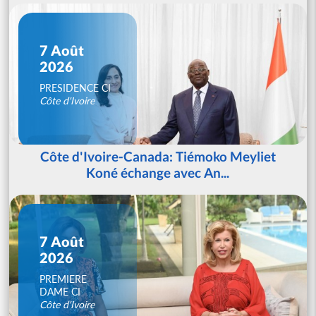
7 Août
2026
PRESIDENCE CI
Côte d'Ivoire
Côte d'Ivoire-Canada: Tiémoko Meyliet
Koné échange avec An...
7 Août
2026
PREMIERE
DAME CI
Côte d'Ivoire