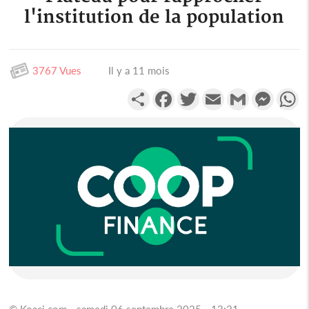
l'institution de la population
3767 Vues
Il y a 11 mois
Partager
Facebook
Twitter
Email
Gmail
Messen
W
© Koaci.com - samedi 06 septembre 2025 - 13:21