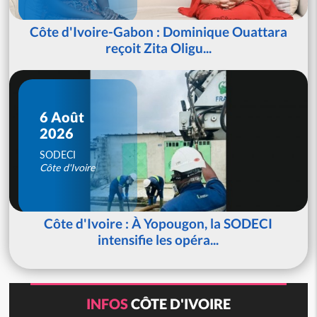
Côte d'Ivoire-Gabon : Dominique Ouattara
reçoit Zita Oligu...
6 Août
2026
SODECI
Côte d'Ivoire
Côte d'Ivoire : À Yopougon, la SODECI
intensifie les opéra...
INFOS
CÔTE D'IVOIRE