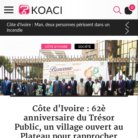
0
Côte d'Ivoire : Séileu, la célébration de la fête nationale
transformée en vaste campagne contre les produits
dépigmentants dangereux
CÔTE D'IVOIRE
SOCIÉTÉ
Côte d'Ivoire : 62è
anniversaire du Trésor
Public, un village ouvert au
Plateau pour rapprocher