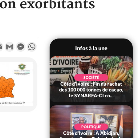
ion exorbitants
k
tter
Email
Gmail
Messenger
WhatsApp
Infos à la une
POLITIQUE
SOCIÉTÉ
re : Fête nationale,
Côte d'Ivoire : Fin du rachat
Ouattara accorde
des 100 000 tonnes de cacao,
âce à 4 661...
le SYNARFA-CI co...
POLITIQUE
d'Ivoire : 66è
POLITIQUE
versaire de
Côte d'Ivoire : À Abidjan,