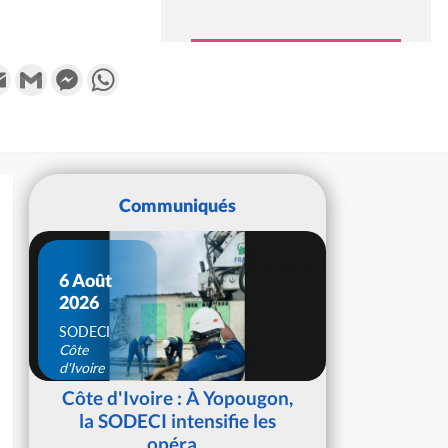
k
tter
Email
Gmail
Messenger
WhatsApp
Communiqués
6 Août
2026
SODECI
Côte
d'Ivoire
Côte d'Ivoire : À Yopougon,
la SODECI intensifie les
opéra...