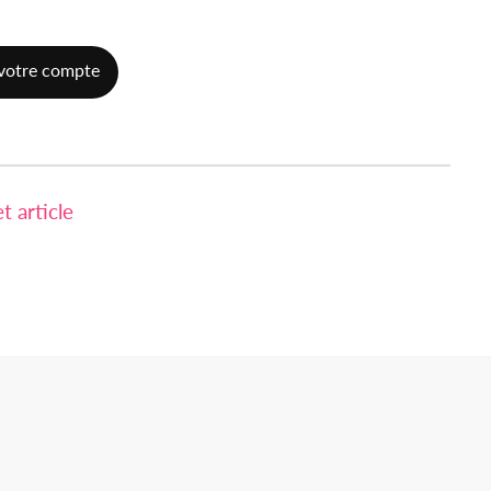
votre compte
 article