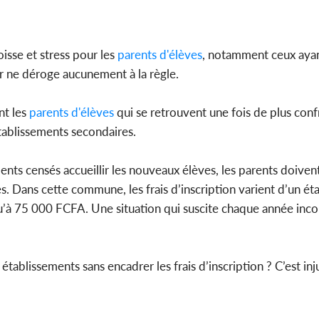
l'indépe
Ouatt
isse et stress pour les
parents d'élèves
, notamment ceux aya
r ne déroge aucunement à la règle.
Côte d'Ivoi
t les
parents d'élèves
qui se retrouvent une fois de plus conf
Mamad
conseiller
établissements secondaires.
ents censés accueillir les nouveaux élèves, les parents doivent
. Dans cette commune, les frais d’inscription varient d’un ét
qu’à 75 000 FCFA. Une situation qui suscite chaque année in
établissements sans encadrer les frais d’inscription ? C’est inju