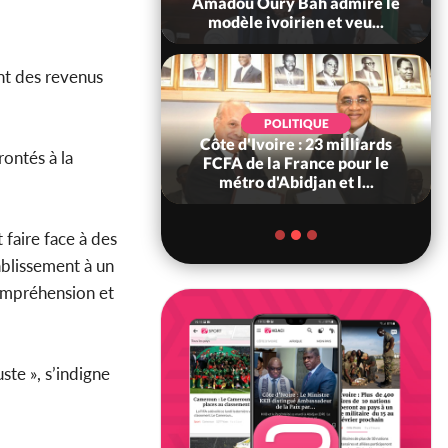
ndance, Alassane
Amadou Oury Bah admire le
ara prome...
modèle ivoirien et veu...
nt des revenus
POLITIQUE
POLITIQUE
re : Décrispation ?
Côte d'Ivoire : 23 milliards
rontés à la
ou Traoré ex
FCFA de la France pour le
 de Soro a recou...
métro d'Abidjan et l...
 faire face à des
ablissement à un
compréhension et
ste », s’indigne