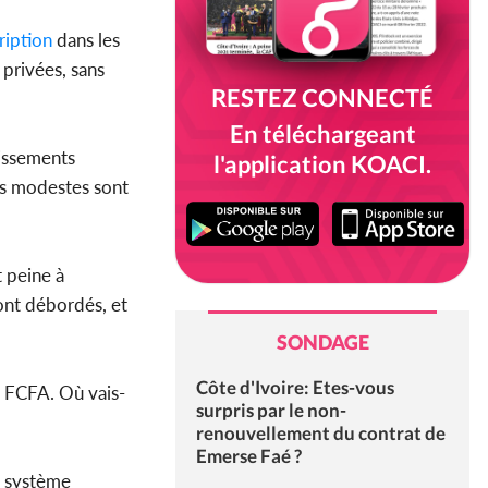
cription
dans les
 privées, sans
RESTEZ CONNECTÉ
En téléchargeant
lissements
l'application KOACI.
les modestes sont
t peine à
sont débordés, et
SONDAGE
Côte d'Ivoire: Etes-vous
0 FCFA. Où vais-
surpris par le non-
renouvellement du contrat de
Emerse Faé ?
u système