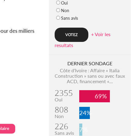
Oui
Non
Sans avis
our des milliers
+ Voir les
resultats
DERNIER SONDAGE
Côte d'Ivoire : Affaire « Italia
Construction » sans ou avec faux
ACD, financement «...
2355
69%
Oui
808
24%
Non
226
laire
7%
Sans avis