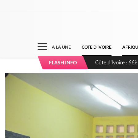
A LA UNE
COTE D'IVOIRE
AFRIQ
Côte d'Ivoire : À A
FLASH INFO
développement de