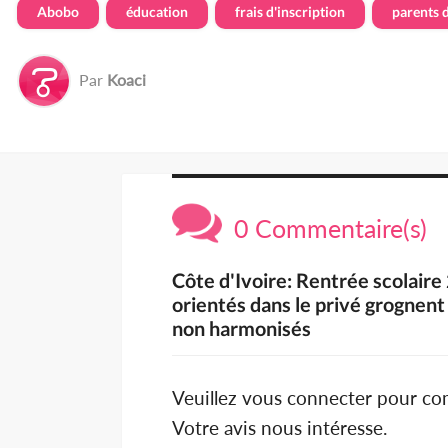
Abobo
éducation
frais d'inscription
parents d
Par
Koaci
0 Commentaire(s)
Côte d'Ivoire: Rentrée scolair
orientés dans le privé grognent 
non harmonisés
Veuillez vous connecter pour c
Votre avis nous intéresse.