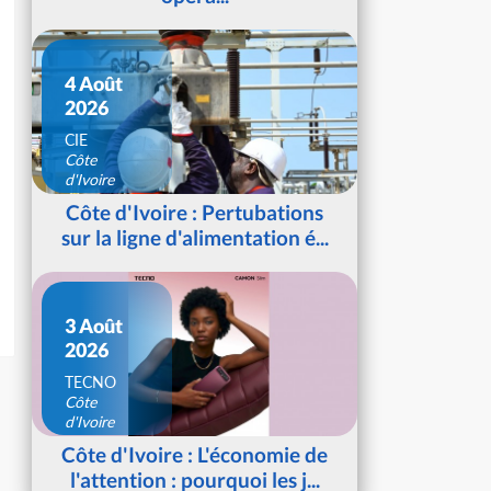
4 Août
2026
CIE
Côte
d'Ivoire
Côte d'Ivoire : Pertubations
sur la ligne d'alimentation é...
3 Août
2026
TECNO
Côte
d'Ivoire
Côte d'Ivoire : L'économie de
l'attention : pourquoi les j...