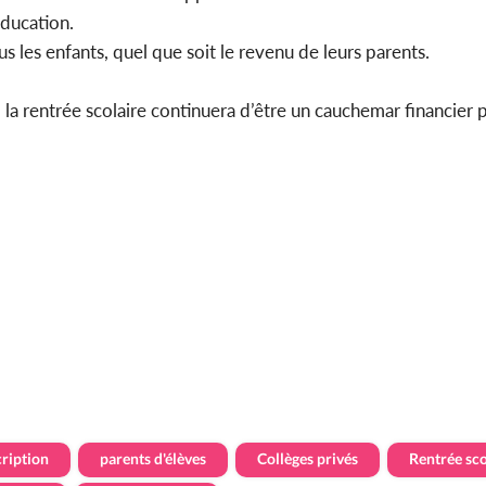
éducation.
us les enfants, quel que soit le revenu de leurs parents.
 la rentrée scolaire continuera d’être un cauchemar financier p
cription
parents d'élèves
Collèges privés
Rentrée sco