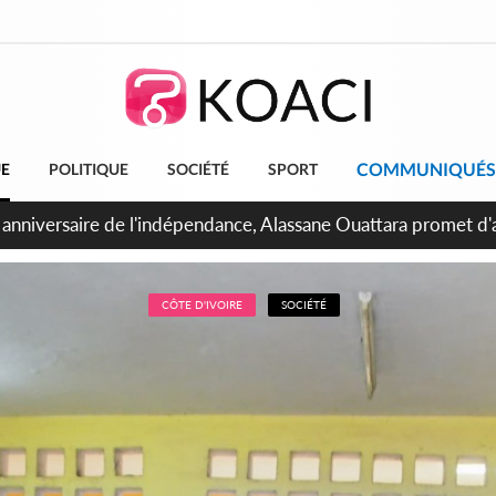
COMMUNIQUÉS
UE
POLITIQUE
SOCIÉTÉ
SPORT
bidjan, Amadou Oury Bah admire le modèle ivoirien et veut s'e
 la Guinée
CÔTE D'IVOIRE
SOCIÉTÉ