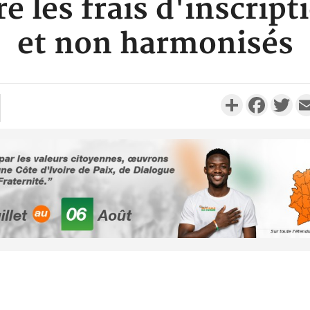
e les frais d'inscript
et non harmonisés
Partager
Faceboo
Twi
Côte d'Ivoi
Alassane 
la gr
Côte 
anni