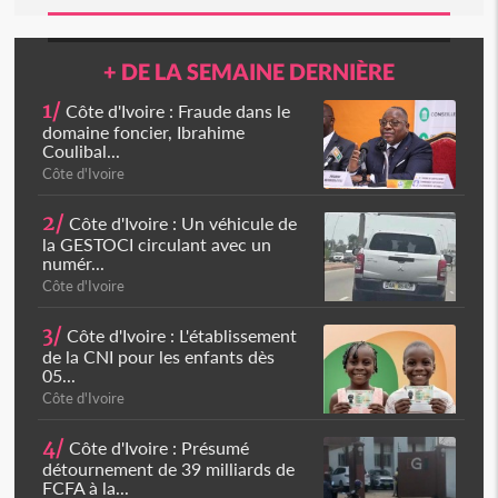
+ DE LA SEMAINE DERNIÈRE
1/
Côte d'Ivoire : Fraude dans le
domaine foncier, Ibrahime
Coulibal...
Côte d'Ivoire
2/
Côte d'Ivoire : Un véhicule de
la GESTOCI circulant avec un
numér...
Côte d'Ivoire
3/
Côte d'Ivoire : L'établissement
de la CNI pour les enfants dès
05...
Côte d'Ivoire
4/
Côte d'Ivoire : Présumé
détournement de 39 milliards de
FCFA à la...