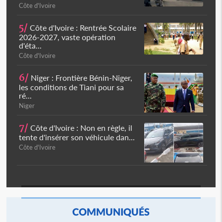
Côte d'Ivoire
5/
Côte d'Ivoire : Rentrée Scolaire
2026-2027, vaste opération
d'éta...
Côte d'Ivoire
6/
Niger : Frontière Bénin-Niger,
les conditions de Tiani pour sa
ré...
Niger
7/
Côte d'Ivoire : Non en règle, il
tente d'insérer son véhicule dan...
Côte d'Ivoire
COMMUNIQUÉS