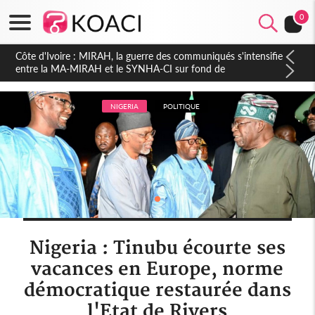
0
Côte d'Ivoire : Indépendance 2026, Thiam plaide pour un
environnement démocratique plus apaisé
NIGERIA
POLITIQUE
Nigeria : Tinubu écourte ses
vacances en Europe, norme
démocratique restaurée dans
l'Etat de Rivers