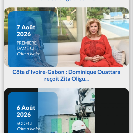
7 Août
2026
PREMIERE
DAME CI
Côte d'Ivoire
Côte d'Ivoire-Gabon : Dominique Ouattara
reçoit Zita Oligu...
6 Août
2026
SODECI
Côte d'Ivoire