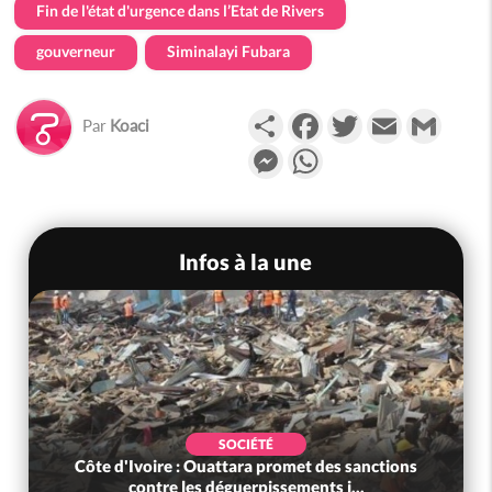
Fin de l'état d'urgence dans l’Etat de Rivers
gouverneur
Siminalayi Fubara
Partager
Facebook
Twitter
Email
Gmail
Par
Koaci
Messenger
WhatsApp
Infos à la une
SOCIÉTÉ
Côte d'Ivoire : Ouattara promet des sanctions
contre les déguerpissements i...