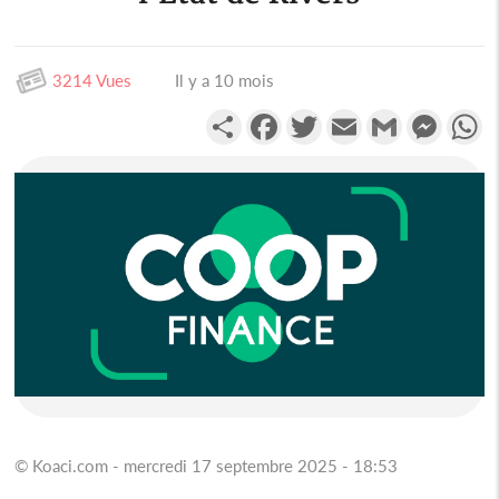
3214 Vues
Il y a 10 mois
Partager
Facebook
Twitter
Email
Gmail
Messen
W
© Koaci.com - mercredi 17 septembre 2025 - 18:53