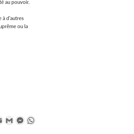
té au pouvoir.
 à d'autres
suprême ou la
k
tter
Email
Gmail
Messenger
WhatsApp