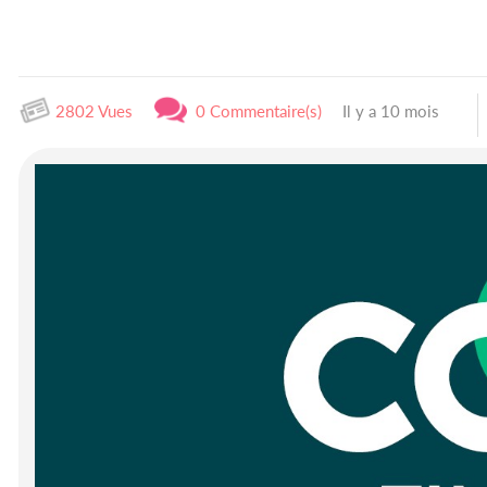
2802 Vues
0 Commentaire(s)
Il y a 10 mois