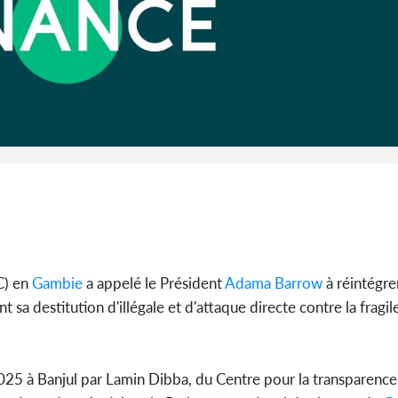
Côte d'I
guerre 
s'intensif
C) en
Gambie
a appelé le Président
Adama Barrow
à réintégre
ant sa destitution d'illégale et d'attaque directe contre la frag
2025 à Banjul par Lamin Dibba, du Centre pour la transparence