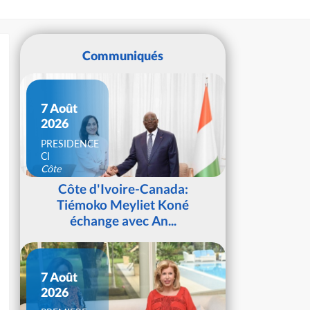
Communiqués
7 Août
2026
PRESIDENCE
CI
Côte
d'Ivoire
Côte d'Ivoire-Canada:
Tiémoko Meyliet Koné
échange avec An...
7 Août
2026