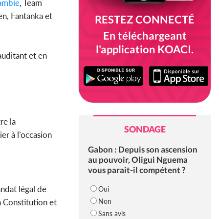
ambie
, Team
en, Fantanka et
RESTEZ CONNECTÉ
En téléchargeant
l'application KOACI.
auditant et en
re la
SONDAGE
er à l’occasion
Gabon : Depuis son ascension
au pouvoir, Oligui Nguema
vous parait-il compétent ?
andat légal de
Oui
Non
a Constitution et
Sans avis