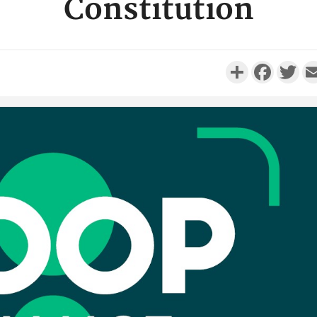
Constitution
Partager
Faceboo
Twi
Côte d'Ivo
réussi du
Adama 
Côte 
anni
l'Indépend
Dé