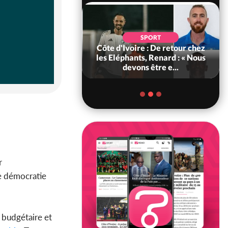
SOCIÉTÉ
SPORT
voire : MIRAH, la
Côte d'Ivoire : De retour chez
des communiqués
les Eléphants, Renard : « Nous
ie entre la MA-M...
devons être e...
r
ile démocratie
 budgétaire et