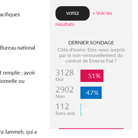
+ Voir les
acifiques
resultats
DERNIER SONDAGE
e Bureau national
Côte d'Ivoire: Etes-vous surpris
par le non-renouvellement du
contrat de Emerse Faé ?
3128
t remplie : avoir
51%
Oui
ionnelle ou
2902
47%
Non
112
2%
Sans avis
hya Jammeh, qui a