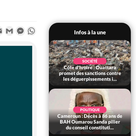
k
tter
Email
Gmail
Messenger
WhatsApp
Infos à la une
POLITIQUE
SOCIÉTÉ
ire : Après le pari
Côte d'Ivoire : Ouattara
 66e anniversaire,
promet des sanctions contre
Bictogo : «...
les déguerpissements i...
POLITIQUE
d'Ivoire : 66e
POLITIQUE
versaire de
Cameroun : Décès à 86 ans de
ance, les Forces de
BAH Oumarou Sanda pilier
fense e...
du conseil constituti...