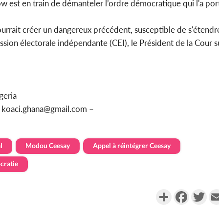
w est en train de démanteler l’ordre démocratique qui l'a por
pourrait créer un dangereux précédent, susceptible de s'étendre
sion électorale indépendante (CEI), le Président de la Cour 
geria
u koaci.ghana@gmail.com –
l
Modou Ceesay
Appel à réintégrer Ceesay
cratie
Partager
Faceboo
Twi