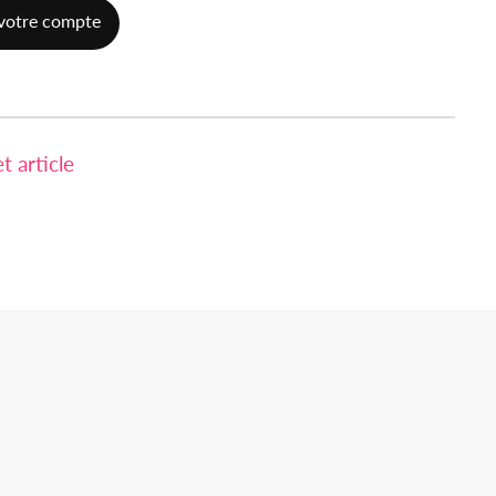
votre compte
 article