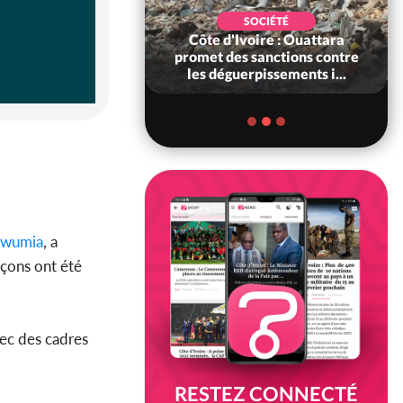
POLITIQUE
SOCIÉTÉ
'ancien président
Côte d'Ivoire : Ouattara
on élu à la tête du
promet des sanctions contre
Sénat
les déguerpissements i...
awumia
, a
eçons ont été
ec des cadres
RESTEZ CONNECTÉ