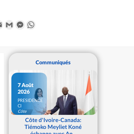
k
tter
Email
Gmail
Messenger
WhatsApp
Communiqués
7 Août
2026
PRESIDENCE
CI
Côte
d'Ivoire
Côte d'Ivoire-Canada:
Tiémoko Meyliet Koné
échange avec An...