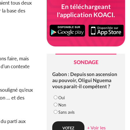
aient tous deux
En téléchargeant
r la base des
l'application KOACI.
ns faire, mais
SONDAGE
é d'un contexte
Gabon : Depuis son ascension
au pouvoir, Oligui Nguema
vous parait-il compétent ?
 souligné qu’eux
ion … et des
Oui
Non
Sans avis
 du parti aux
+ Voir les