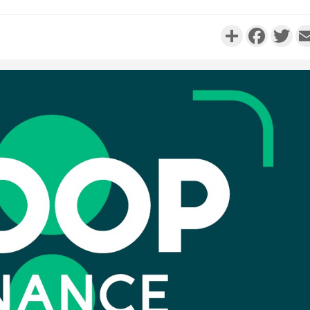
Partager
Faceboo
Twi
Côte d'Ivo
à Grand-
Préfet e
Côte d'
Scolai
l'inscrip