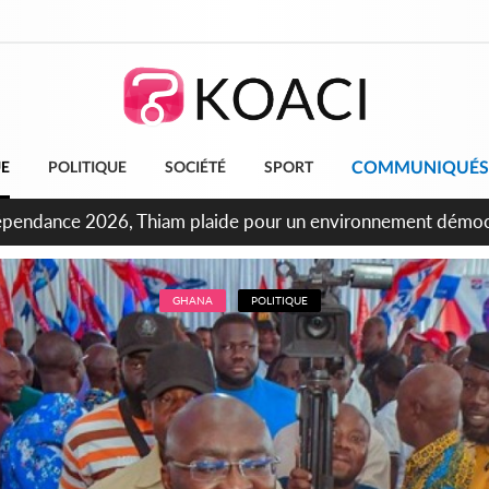
COMMUNIQUÉS
UE
POLITIQUE
SOCIÉTÉ
SPORT
ncours INFAS 2026, les convocations seront disponibles à co
GHANA
POLITIQUE