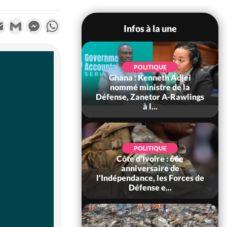
k
tter
Email
Gmail
Messenger
WhatsApp
Infos à la une
POLITIQUE
Ghana : Kenneth Adjei
SOCIÉTÉ
ire : Indépendance
nommé ministre de la
Béréby, le Sous-
Défense, Zanetor A-Rawlings
xhorte les pop...
à l...
SOCIÉTÉ
POLITIQUE
Ivoire : Rentrée
Côte d'Ivoire : 66e
re 2026-2027,
anniversaire de
tion sans frais au
l'Indépendance, les Forces de
Pré...
Défense e...