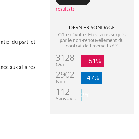
resultats
DERNIER SONDAGE
Côte d'Ivoire: Etes-vous surpris
par le non-renouvellement du
tiel du parti et
contrat de Emerse Faé ?
3128
51%
Oui
nce aux affaires
2902
47%
Non
112
2%
Sans avis