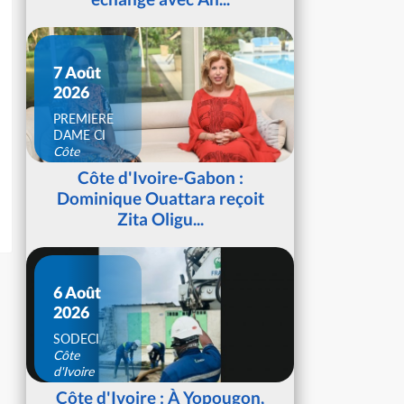
7 Août
2026
PREMIERE
DAME CI
Côte
d'Ivoire
Côte d'Ivoire-Gabon :
Dominique Ouattara reçoit
Zita Oligu...
6 Août
2026
SODECI
Côte
d'Ivoire
Côte d'Ivoire : À Yopougon,