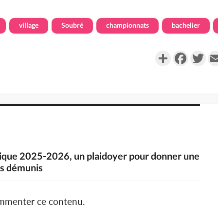
village
Soubré
championnats
bachelier
Partager
Faceboo
Twi
mique 2025-2026, un plaidoyer pour donner une
rs démunis
ommenter ce contenu.