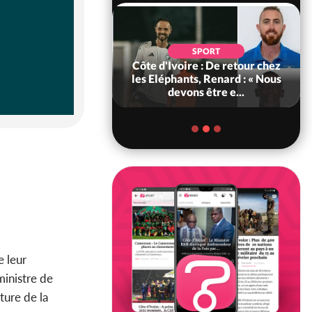
POLITIQUE
d'Ivoire : 66e
SPORT
versaire de
Côte d'Ivoire : De retour chez
ance, les Forces de
les Eléphants, Renard : « Nous
fense e...
devons être e...
e leur
ministre de
ture de la