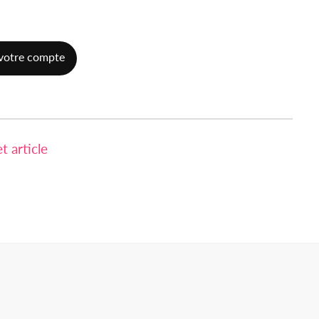
votre compte
 article