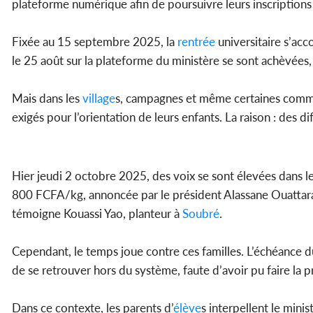
plateforme numérique afin de poursuivre leurs inscriptions 
Fixée au 15 septembre 2025, la
rentrée
universitaire s’acc
le 25 août sur la plateforme du ministère se sont achèvée
Mais dans les
village
s, campagnes et même certaines commu
exigés pour l’orientation de leurs enfants. La raison : des di
Hier jeudi 2 octobre 2025, des voix se sont élevées dans l
800 FCFA/kg, annoncée par le président Alassane Ouattara, l
témoigne Kouassi Yao, planteur à
Soubré
.
Cependant, le temps joue contre ces familles. L’échéance
de se retrouver hors du système, faute d’avoir pu faire la pr
Dans ce contexte, les parents d’
élève
s interpellent le mini