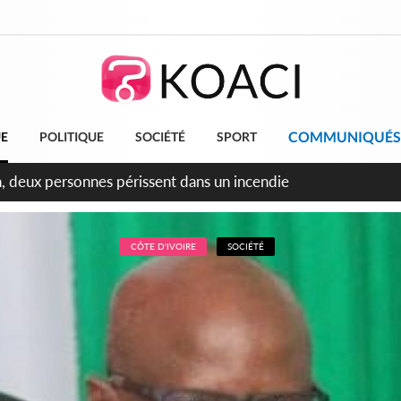
COMMUNIQUÉS
UE
POLITIQUE
SOCIÉTÉ
SPORT
leu, la célébration de la fête nationale transformée en vaste 
ngereux
CÔTE D'IVOIRE
SOCIÉTÉ