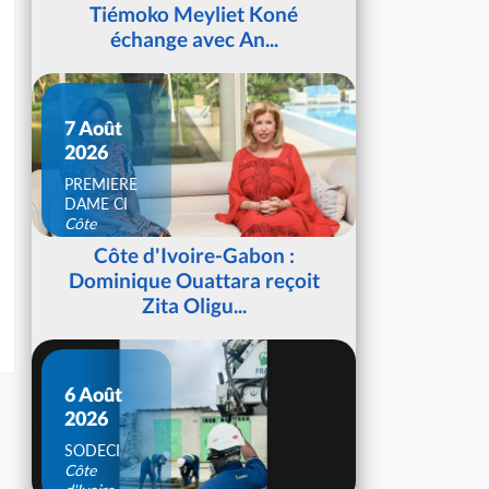
Tiémoko Meyliet Koné
échange avec An...
7 Août
2026
PREMIERE
DAME CI
Côte
d'Ivoire
Côte d'Ivoire-Gabon :
Dominique Ouattara reçoit
Zita Oligu...
6 Août
2026
SODECI
Côte