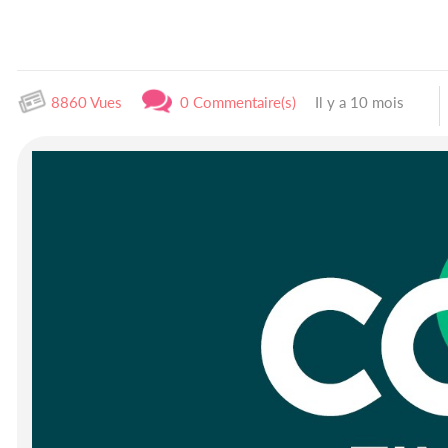
8860 Vues
0 Commentaire(s)
Il y a 10 mois