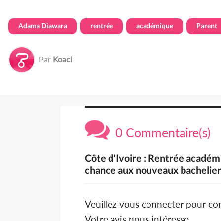
Adama Diawara
rentrée
académique
Parent
Par
Koaci
0 Commentaire(s)
Côte d'Ivoire : Rentrée acadé
chance aux nouveaux bachelie
Veuillez vous connecter pour c
Votre avis nous intéresse.