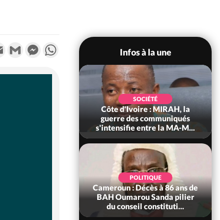
k
tter
Email
Gmail
Messenger
WhatsApp
Infos à la une
SOCIÉTÉ
SOCIÉTÉ
voire : Man, deux
Côte d'Ivoire : MIRAH, la
périssent dans un
guerre des communiqués
incendie
s'intensifie entre la MA-M...
SOCIÉTÉ
POLITIQUE
ire : Daloa, il tue
Cameroun : Décès à 86 ans de
ègue et cache 38
BAH Oumarou Sanda pilier
s dans une fo...
du conseil constituti...