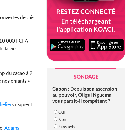
RESTEZ CONNECTÉ
, ouvertes depuis
En téléchargeant
l'application KOACI.
s 10 000 FCFA
e la vie.
amp du cacao à 2
SONDAGE
 nos enfants »,
Gabon : Depuis son ascension
au pouvoir, Oligui Nguema
vous parait-il compétent ?
helier
s risquent
Oui
Non
Sans avis
ue,
Adama