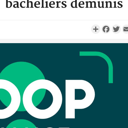
bacheliers démunis
Partager
Faceboo
Twi
Côte d'I
personnes 
Côte d'Ivo
son coll
million