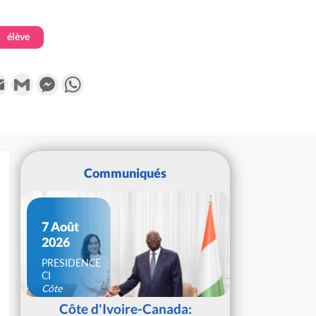
élève
k
tter
Email
Gmail
Messenger
WhatsApp
Communiqués
7 Août
2026
PRESIDENCE
CI
Côte
d'Ivoire
Côte d'Ivoire-Canada: