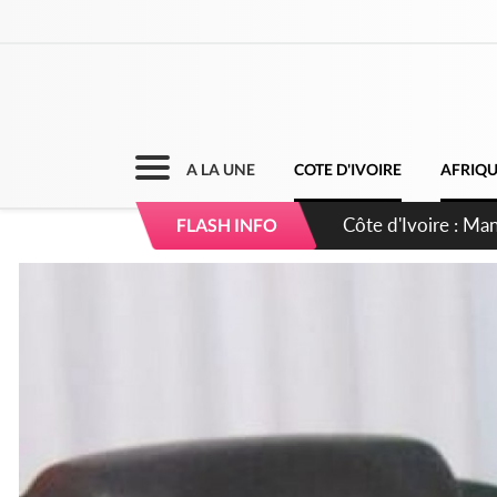
A LA UNE
COTE D'IVOIRE
AFRIQ
Côte d'Ivoire : Séi
FLASH INFO
dépigmentants da